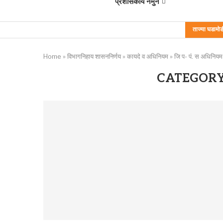
प्रशासकीय नमुने
ताज्या घडामोड
Home
»
विभागनिहाय शासननिर्णय
»
कायदे व अधिनियम
»
जि प- पं. स अधिनियम
CATEGORY