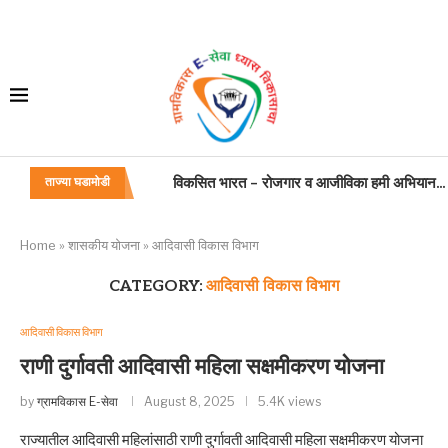
बांधकाम कामगार,कंत्राटदार. सुशिक्षित बेरोजगार अभिय
ताज्या घडामोडी
जन्म मृत्यू अधिनियम
महाराष्ट्र विकास सेवा कामकाज वाटपाबाबत
प्रसूति रजा
अंतिम वेतन प्रमाणपत्राच्या नमुन्यात सुधारणा
शासकीय वाहन
वाहन चालक: अतिकलिक भत्ता
गणवेश: वाहन चालक
Home
»
शासकीय योजना
»
आदिवासी विकास विभाग
CATEGORY:
आदिवासी विकास विभाग
आदिवासी विकास विभाग
राणी दुर्गावती आदिवासी महिला सक्षमीकरण योजना
by
ग्रामविकास E-सेवा
August 8, 2025
5.4K views
राज्यातील आदिवासी महिलांसाठी राणी दुर्गावती आदिवासी महिला सक्षमीकरण योजना