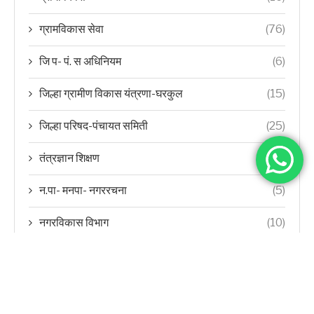
ग्रामविकास सेवा
(76)
जि प- पं. स अधिनियम
(6)
जिल्हा ग्रामीण विकास यंत्रणा-घरकुल
(15)
जिल्हा परिषद-पंचायत समिती
(25)
तंत्रज्ञान शिक्षण
(10)
न.पा- मनपा- नगररचना
(5)
नगरविकास विभाग
(10)
नोकरी विषयी
(4)
नोंदणी व मुद्रांक
(7)