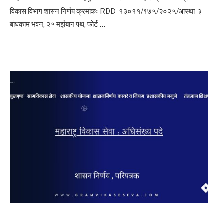
विकास विभाग शासन निर्णय क्रमांकः RDD-१३०११/१७५/२०२५/आस्था-३
बांधकाम भवन, २५ मर्झबान पथ, फोर्ट …