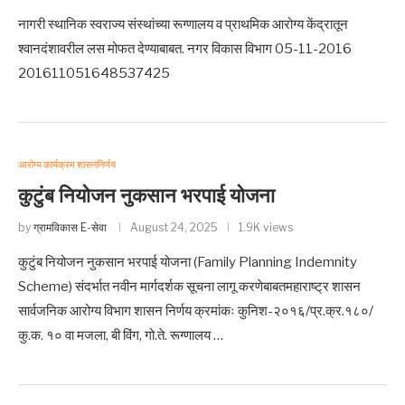
नागरी स्थानिक स्वराज्य संस्थांच्या रूग्णालय व प्राथमिक आरोग्य केंद्रातून
श्वानदंशावरील लस मोफत देण्याबाबत. नगर विकास विभाग 05-11-2016
201611051648537425
आरोग्य कार्यक्रम शासननिर्णय
कुटुंब नियोजन नुकसान भरपाई योजना
by
ग्रामविकास E-सेवा
August 24, 2025
1.9K views
कुटुंब नियोजन नुकसान भरपाई योजना (Family Planning Indemnity
Scheme) संदर्भात नवीन मार्गदर्शक सूचना लागू करणेबाबतमहाराष्ट्र शासन
सार्वजनिक आरोग्य विभाग शासन निर्णय क्रमांकः कुनिश-२०१६/प्र.क्र.१८०/
कु.क. १० वा मजला, बी विंग, गो.ते. रूग्णालय …