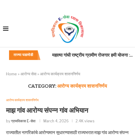
बाह्य यंत्रणा :सेवा
ताज्या घडामोडी
बदली
PFMS केंद्र पुरस्कृत योजनांचे निधी वितरण व विनियो
विकसित भारत – रोजगार व आजीविका हमी अभियान...
बांधकाम कामगार,कंत्राटदार. सुशिक्षित बेरोजगार अभिय
जन्म मृत्यू अधिनियम
महाराष्ट्र विकास सेवा कामकाज वाटपाबाबत
प्रसूति रजा
Home
»
आरोग्य सेवा
»
आरोग्य कार्यक्रम शासननिर्णय
CATEGORY:
आरोग्य कार्यक्रम शासननिर्णय
आरोग्य कार्यक्रम शासननिर्णय
माझ गांव आरोग्य संपन्न गांव अभियान
by
ग्रामविकास E-सेवा
March 4, 2026
2.4K views
राज्यातील नागरिकांचे आरोग्यमान सुधारण्यासाठी राज्यभरात माझ गांव आरोग्य संपन्न