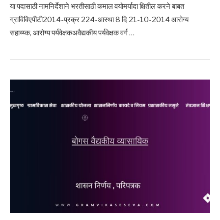
या पदासाठी नामनिर्देशाने भरतीसाठी कमाल वयोमर्यादा क्षितील करने बाबत
ग्राविविएपीटी2014-प्रक्र 224-आस्था 8 दि 21-10-2014 आरोग्य
सहाय्य्क, आरोग्य पर्यवेक्षकअवैद्यकीय पर्यवेक्षक वर्ग …