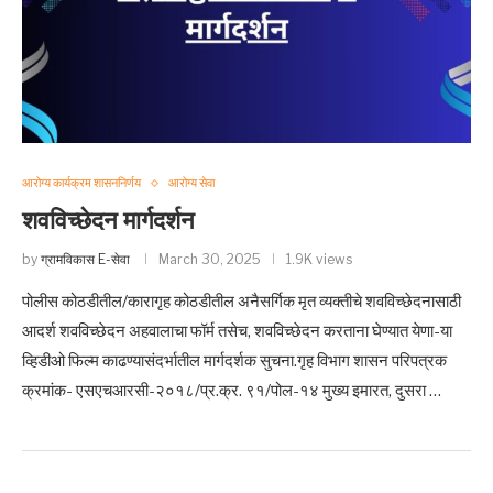
आरोग्य कार्यक्रम शासननिर्णय
आरोग्य सेवा
शवविच्छेदन मार्गदर्शन
by
ग्रामविकास E-सेवा
March 30, 2025
1.9K views
पोलीस कोठडीतील/कारागृह कोठडीतील अनैसर्गिक मृत व्यक्तीचे शवविच्छेदनासाठी
आदर्श शवविच्छेदन अहवालाचा फॉर्म तसेच, शवविच्छेदन करताना घेण्यात येणा-या
व्हिडीओ फिल्म काढण्यासंदर्भातील मार्गदर्शक सुचना.गृह विभाग शासन परिपत्रक
क्रमांक- एसएचआरसी-२०१८/प्र.क्र. ९१/पोल-१४ मुख्य इमारत, दुसरा …