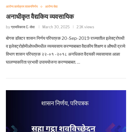
आरोग्य कार्यक्रम शासननिर्णय
आरोग्य सेवा
अनाधीकृत वैद्यकिय व्यवसायिक
by
ग्रामविकास E-सेवा
March 30, 2025
2.1K views
बोगस डॉक्टर शासन निर्णय परिपत्रक 20-Sep-2019 राज्यातील इलेक्ट्रोपथी
व इलेक्ट्रोहोमीओपथीमधील व्यव्यवसाय करण्याबाबत वैद्यकीय शिक्षण व औषधी द्रव्ये
विभाग शासन परिपत्रक २२-०१ -२०१८ अनधिकत वैदयकी व्‍यवसायास आळा
घालण्‍याकरिता प्रभावी उपाययोजना करण्‍याबाबत. …