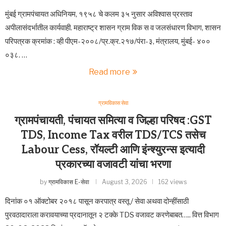
मुंबई ग्रामपंचायत अधिनियम, १९५८ चे कलम ३५ नुसार अविश्वास प्रस्ताव
अपीलासंदर्भातील कार्यवाही. महाराष्ट्र शासन ग्राम विक स व जलसंधारण विभाग, शासन
परिपत्रक क्रमांक : व्ही पीएम-२००८/प्र.क्र.२१७/पंरा-३, मंत्रालय, मुंबई- ४००
०३८. …
Read more
ग्रामविकास सेवा
ग्रामपंचायती, पंचायत समित्या व जिल्हा परिषद :GST
TDS, Income Tax वरील TDS/TCS तसेच
Labour Cess, रॉयल्टी आणि इंन्श्युरन्स इत्यादी
प्रकारच्या वजावटी यांचा भरणा
by
ग्रामविकास E-सेवा
August 3, 2026
162 views
दिनांक ०१ ऑक्टोबर २०१८ पासून करपात्र वस्तू / सेवा अथवा दोन्हींसाठी
पुरवठादाराला करावयाच्या प्रदानातून २ टक्के TDS वजावट करणेबाबत….. वित्त विभाग