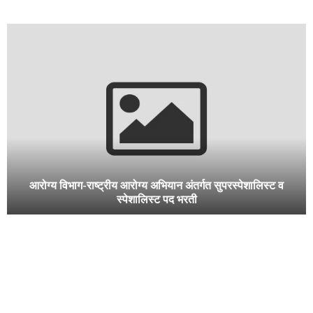
महाराष्ट्र लोकसेवा आयोग गट-ब अंतर्गत भरती:उद्योग निरीक्षक, तांत्रिक
सहाय्यक, कर सहाय्यक,लिपिक टंकलेखक
राष्ट्रीय आरोग्य अभियान, धुळे : वैद्यकीय
भूमि अभिलेख विभाग: गट क पदसमुह ४
अधिकारी एमबीबीएस, कीटकशास्त्रज्ञ, स्टाफ
(भूकरमापक) 903 जागांसाठी भरती
नर्स (महिला)पदभरती