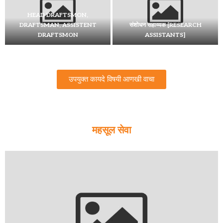
सार्वजनिक बांधकाम विभागातील विश्रामगृहे,
सर्कीट हाऊस येथील काळजीवाहक-नि-
खानसामा (गट “ड”) सेवाप्रवेश नियम,...
कनिष्ठ अभियंता (स्थापत्य) गट-ब
उपयुक्त कायदे विषयी आणखी वाचा
महसूल सेवा