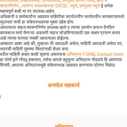
सेवाविषयक
,
लेखाविषयक
,
ग्रामविकास
,
उपयुक्त कायदे नियम
,
आरोग्य
शासननिर्णय
,
आरोग्य संख्याशास्त्र EXCEL नमुने
,
उपयुक्त नमुने
ई अनेक
महत्वपूर्ण बाबी या वर उपलब्ध आहेत.
अधिकारी व कर्मचार्यांना अद्यावत माहितीचा कार्यालयीन कार्यलयीन कामकाजामध्ये
सुलभता यावी हा संकेतस्थळाचा मुख्य उद्देश होय.
आपल्याला सहज शासननिर्णय उपलब्ध व्हावे व त्याचा उपयोग करून दैनदिन
कामकाज मध्ये येणाऱ्या अडचणी सहज सोडविण्यासाठी एक सक्षम प्रयत्न करत
आहे त्याचा फायदा नक्की आपल्याला होईलच.
आम्हाला आशा आहे की, तुम्हाला ती आवडली असेल, माहिती आवडली असेल तर,
सदरची माहिती तुमच्या मित्रांनाही शेअर करा.
वरील माहिती बाबत काही सूचना असल्यास
अभिप्राय FORM
,
Contact form
हा फोर्म द्वारे नोंदवू शकतात, तसेच आपले बहुमुल्य अभिप्राय नोंदवावे हि आपणास
विनंती, आपल्या अभिप्रायामुळे संकेतस्थळ अद्यावत करण्यास प्रेरणा मिळेल.
अनमोल सहकार्य
श्री. अजित कुरकु