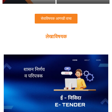
सेवाविषयक आणखी वाचा
लेखाविषयक