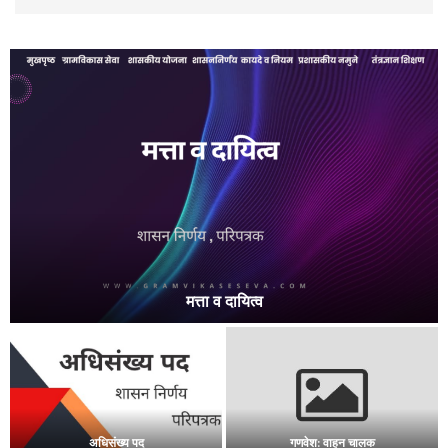
अर्जित रजा
बाह्य यंत्रणा :सेवा
बदली