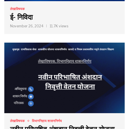
लेखाविषयक
ई- निविदा
November 26, 2024
11.7K views
लेखाविषयक
विभागनिहाय शासननिर्णय