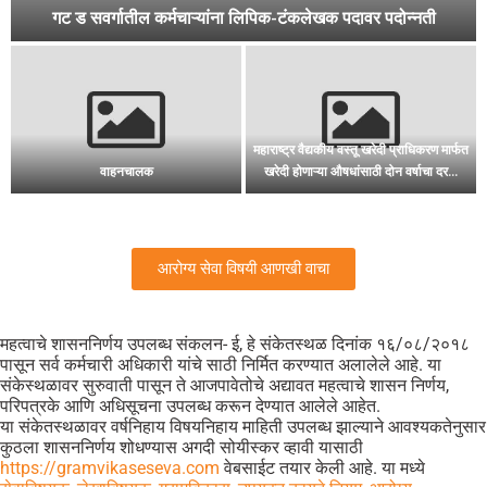
गणवेश: आरोग्य सेवा
त
नागरिकांची सनद: सार्वजनिक आरोग्य विभागाची
माझ गांव आरोग्य संपन्न गांव अभियान
सुधारित व अद्ययावत प्रसिध्द करण्याबाबत
आरोग्य सेवा विषयी आणखी वाचा
महत्वाचे शासननिर्णय उपलब्ध संकलन- ई, हे संकेतस्थळ दिनांक १६/०८/२०१८
पासून सर्व कर्मचारी अधिकारी यांचे साठी निर्मित करण्यात अलालेले आहे. या
संकेस्थळावर सुरुवाती पासून ते आजपावेतोचे अद्यावत महत्वाचे शासन निर्णय,
परिपत्रके आणि अधिसूचना उपलब्ध करून देण्यात आलेले आहेत.
या संकेतस्थळावर वर्षनिहाय विषयनिहाय माहिती उपलब्ध झाल्याने आवश्यकतेनुसार
कुठला शासननिर्णय शोधण्यास अगदी सोयीस्कर व्हावी यासाठी
https://gramvikaseseva.com
वेबसाईट तयार केली आहे. या मध्ये