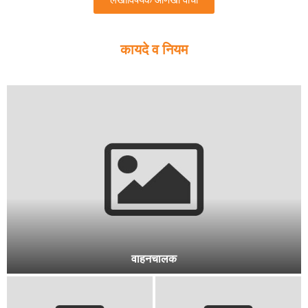
लेखाविषयक आणखी वाचा
कायदे व नियम
प्रयोगशाळा सहाय्यक LABORATARY ASSISTANT [PWD]