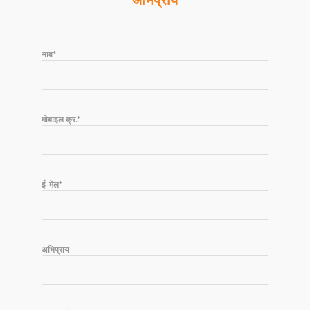
अभिप्राय
नाव*
मोबाइल क्र.*
ई-मेल*
अभिप्राय