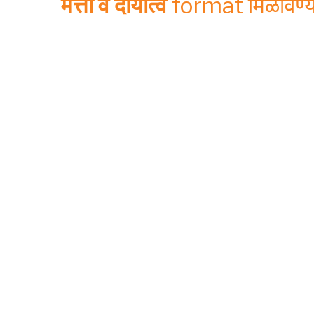
मत्ता व दायीत्व
format मिळविण्या