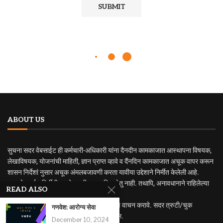
ABOUT US
सुचना सदर वेबसाईट ही कर्मचारी-अधिकारी यांना दैनदीन कामकाजात आस्थापना विषयक,
लेखाविषयक, योजनांची माहिती, ज्ञान प्राप्त व्हावे व दैंनदिन कामकाजात अचूक वापर करून
शासन निर्देशां नुसार अचूक अंमलबजावणी करता यावीया उद्देशाने निर्मीत केलेली आहे.
सदर वेबसाईट निर्मीतीचा कोणताही व्यवसायिक हेतु नाही. तथापि, अनावधानाने राहिलेल्या
READ ALSO
त्रुटी वा चुकीसाठी जबाबदार राहणार नाही.
अधिक अभ्यासासाठी मुळ नियम व शासन निर्णयाचे वाचन करावे. सदर त्रुटी/चुक
गणवेश: आरोग्य सेवा
निदर्शनास आणुन दिल्यास सुधारणा करण्यात येईल.
December 10, 2024