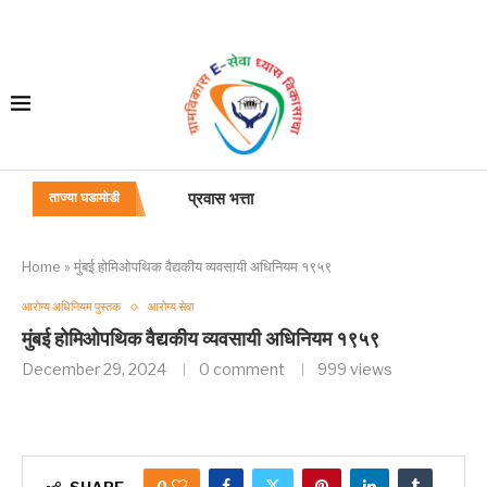
प्रवास भत्ता
ताज्या घडामोडी
जाहिरात, पदभरती
परीविक्षा कालावधी/ शिकाऊ कालावधी
विभागीय/सेवाप्रवेशोत्तर परीक्षा
स्थायीत्व, कायमपणाचे फायदे बाबत
मत्ता व दायित्व
अधिसंख्य पद
“विधी अधिकारी” या गट-ब या पदाचे सेवाप्रवेशनियम
प्रशासन-अधिकारी-या-पदाचे-सेवा-प्रवेश-नियम [
Home
»
मुंबई होमिओपथिक वैद्यकीय व्यवसायी अधिनियम १९५९
आरोग्य अधिनियम पुस्तक
आरोग्य सेवा
मुंबई होमिओपथिक वैद्यकीय व्यवसायी अधिनियम १९५९
December 29, 2024
0 comment
999
views
0