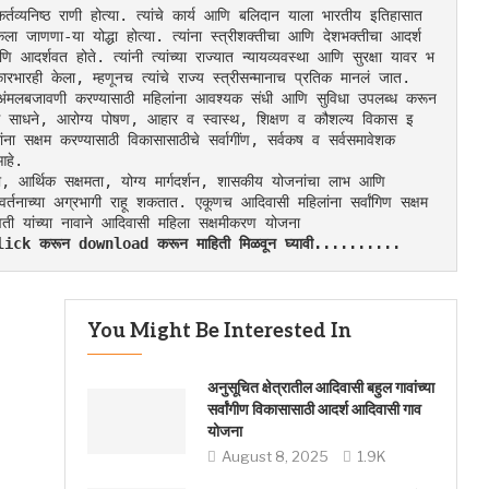
तव्यनिष्ठ राणी होत्या. त्यांचे कार्य आणि बलिदान याला भारतीय इतिहासात 
 जाणणा-या योद्धा होत्या. त्यांना स्त्रीशक्तीचा आणि देशभक्तीचा आदर्श 
णि आदर्शवत होते. त्यांनी त्यांच्या राज्यात न्यायव्यवस्था आणि सुरक्षा यावर भ
कारभारही केला, म्हणूनच त्यांचे राज्य स्त्रीसन्मानाच प्रतिक मानलं जात.
ंची अंमलबजावणी करण्यासाठी महिलांना आवश्यक संधी आणि सुविधा उपलब्ध करून 
कास साधने, आरोग्य पोषण, आहार व स्वास्थ, शिक्षण व कौशल्य विकास इ
ांना सक्षम करण्यासाठी विकासासाठीचे सर्वागींण, सर्वकष व सर्वसमावेशक 
आहे.
सेवा, आर्थिक सक्षमता, योग्य मार्गदर्शन, शासकीय योजनांचा लाभ आणि 
वर्तनाच्या अग्रभागी राहू शकतात. एकूणच आदिवासी महिलांना सर्वांगिण सक्षम 
र्गावती यांच्या नावाने आदिवासी महिला सक्षमीकरण योजना
र Click करून download करून माहिती मिळवून घ्यावी..........
You Might Be Interested In
अनुसूचित क्षेत्रातील आदिवासी बहुल गावांच्या
सर्वांगीण विकासासाठी आदर्श आदिवासी गाव
योजना
August 8, 2025
1.9K