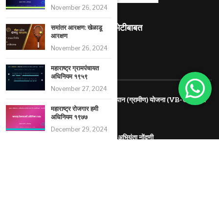
November 26, 2024
माहितीस्थळ भेटीबाबत
समांतर आरक्षण: खेळाडू
आरक्षण
490905
November 26, 2024
महाराष्ट्र ग्रामपंचायत
RECENT ARTICLES
अधिनियम १९५९
November 27, 2024
विकसित भारत – रोजगार व आजीविका हमी अभियान (ग्रामीण) योजना (VB-G RAM
G)
महाराष्ट्र रोजगार हमी
अधिनियम १९७७
July 26, 2026
December 29, 2024
बांधकाम कामगार,कंत्राटदार. सुशिक्षित बेरोजगार अभियंता नोंदणी
January 21, 2025
जन्म मृत्यू अधिनियम
November 24, 2024
© 2025 All Rights Reserved by Gramvikaseseva | Developed by
Vaishali Ajay