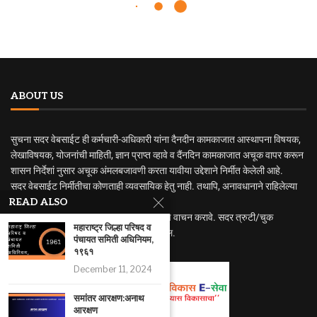
ABOUT US
सुचना सदर वेबसाईट ही कर्मचारी-अधिकारी यांना दैनदीन कामकाजात आस्थापना विषयक,
लेखाविषयक, योजनांची माहिती, ज्ञान प्राप्त व्हावे व दैंनदिन कामकाजात अचूक वापर करून
शासन निर्देशां नुसार अचूक अंमलबजावणी करता यावीया उद्देशाने निर्मीत केलेली आहे.
सदर वेबसाईट निर्मीतीचा कोणताही व्यवसायिक हेतु नाही. तथापि, अनावधानाने राहिलेल्या
त्रुटी वा चुकीसाठी जबाबदार राहणार नाही.
READ ALSO
अधिक अभ्यासासाठी मुळ नियम व शासन निर्णयाचे वाचन करावे. सदर त्रुटी/चुक
महाराष्ट्र जिल्हा परिषद व
निदर्शनास आणुन दिल्यास सुधारणा करण्यात येईल.
पंचायत समिती अधिनियम,
१९६१
December 11, 2024
समांतर आरक्षण:अनाथ
आरक्षण