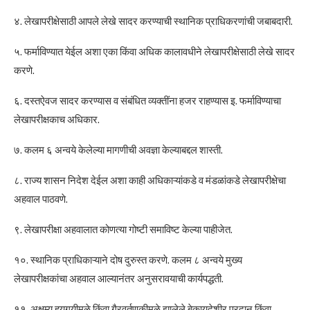
४. लेखापरीक्षेसाठी आपले लेखे सादर करण्याची स्थानिक प्राधिकरणांची जबाबदारी.
५. फर्माविण्यात येईल अशा एका किंवा अधिक कालावधीने लेखापरीक्षेसाठी लेखे सादर
करणे.
६. दस्तऐवज सादर करण्यास व संबंधित व्यक्तींना हजर राहण्यास इ. फर्माविण्याचा
लेखापरीक्षकाच अधिकार.
७. कलम ६ अन्वये केलेल्या मागणीची अवज्ञा केल्याबद्दल शास्ती.
८. राज्य शासन निदेश देईल अशा काही अधिकाऱ्यांकडे व मंडळांकडे लेखापरीक्षेचा
अहवाल पाठवणे.
९. लेखापरीक्षा अहवालात कोणत्या गोष्टी समाविष्ट केल्या पाहीजेत.
१०. स्थानिक प्राधिकाऱ्याने दोष दुरुस्त करणे. कलम ८ अन्वये मुख्य
लेखापरीक्षकांचा अहवाल आल्यानंतर अनुसरावयाची कार्यपद्धती.
११. अक्षम्य हयगयीमुळे किंवा गैरवर्तणुकीमुळे झालेले बेकायदेशीर प्रदान किंवा