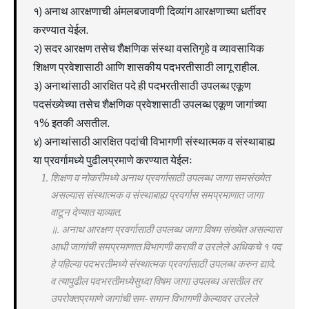
१) अनाथ आरक्षणाची अंमलबजावणी दिव्यांग आरक्षणाच्या धर्तीवर
करण्यात येईल.
२) सदर आरक्षण तसेच शैक्षणिक संस्था वसतिगृहे व व्यावसायिक
शिक्षण प्रवेशासाठी आणि शासकीय पदभरतीसाठी लागू राहील.
३) अनाथांसाठी आरक्षित पदे ही पदभरतीसाठी उपलब्ध एकूण
पदसंख्येच्या तसेच शैक्षणिक प्रवेशासाठी उपलब्ध एकूण जागांच्या
१% इतकी असतील.
४) अनाथांसाठी आरक्षित पदांची विभागणी संस्थात्मक व संस्थाबाह्य
या प्रवर्गामध्ये पुढीलप्रमाणे करण्यात येईलः
शिक्षण व नोकरीमध्ये अनाथ प्रवर्गासाठी उपलब्ध जागा समसंख्येत
असल्यास संस्थात्मक व संस्थाबाह्य प्रवर्गास समप्रमाणात जागा
वाटून देण्यात याव्यात.
॥. अनाथ आरक्षण प्रवर्गासाठी उपलब्ध जागा विषम संख्येत असल्यास
आधी जागांची समप्रमाणात विभागणी करावी व उरलेले अधिकचे १ पद
हे पहिल्या पदभरतीमध्ये संस्थात्मक प्रवर्गासाठी उपलब्ध करुन द्यावे.
व त्यापुढील पदभरतीमध्येसुध्दा विषम जागा उपलब्ध असतील तर
उपरोक्तप्रमाणे जागांची सम-समान विभागणी केल्यावर उरलेले