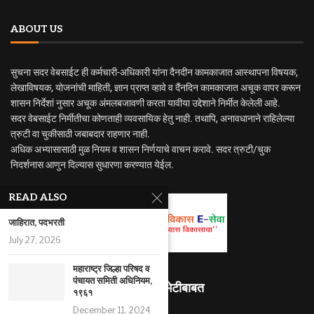
ABOUT US
सुचना सदर वेबसाईट ही कर्मचारी-अधिकारी यांना दैनदीन कामकाजात आस्थापना विषयक,
लेखाविषयक, योजनांची माहिती, ज्ञान प्राप्त व्हावे व दैंनदिन कामकाजात अचूक वापर करून
शासन निर्देशां नुसार अचूक अंमलबजावणी करता यावीया उद्देशाने निर्मीत केलेली आहे.
सदर वेबसाईट निर्मीतीचा कोणताही व्यवसायिक हेतु नाही. तथापि, अनावधानाने राहिलेल्या
त्रुटी वा चुकीसाठी जबाबदार राहणार नाही.
अधिक अभ्यासासाठी मुळ नियम व शासन निर्णयाचे वाचन करावे. सदर त्रुटी/चुक
निदर्शनास आणुन दिल्यास सुधारणा करण्यात येईल.
READ ALSO
जाहिरात, पदभरती
July 27, 2026
महाराष्ट्र जिल्हा परिषद व
पंचायत समिती अधिनियम,
माहितीस्थळ भेटीबाबत
१९६१
December 11, 2024