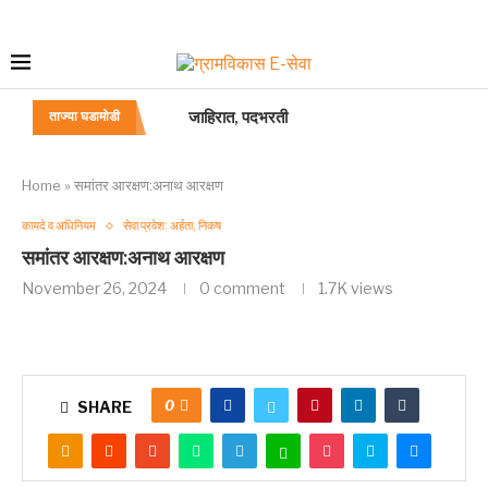
जाहिरात, पदभरती
ताज्या घडामोडी
परीविक्षा कालावधी/ शिकाऊ कालावधी
विभागीय/सेवाप्रवेशोत्तर परीक्षा
स्थायीत्व, कायमपणाचे फायदे बाबत
मत्ता व दायित्व
अधिसंख्य पद
“विधी अधिकारी” या गट-ब या पदाचे सेवाप्रवेशनियम
प्रशासन-अधिकारी-या-पदाचे-सेवा-प्रवेश-नियम [
Home
»
समांतर आरक्षण:अनाथ आरक्षण
कायदे व अधिनियम
सेवा प्रवेश: अर्हता, निकष
समांतर आरक्षण:अनाथ आरक्षण
November 26, 2024
0 comment
1.7K
views
0
SHARE