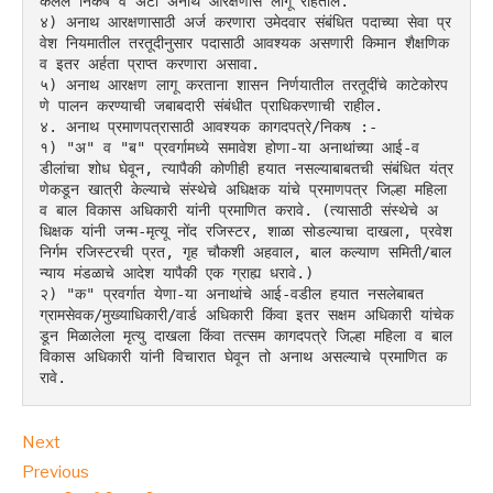
केलेले निकष व अटी अनाथ आरक्षणास लागू राहतील.
४) अनाथ आरक्षणासाठी अर्ज करणारा उमेदवार संबंधित पदाच्या सेवा प्र
वेश नियमातील तरतूदीनुसार पदासाठी आवश्यक असणारी किमान शैक्षणिक 
व इतर अर्हता प्राप्त करणारा असावा.
५) अनाथ आरक्षण लागू करताना शासन निर्णयातील तरतूदींचे काटेकोरप
णे पालन करण्याची जबाबदारी संबंधीत प्राधिकरणाची राहील.
४. अनाथ प्रमाणपत्रासाठी आवश्यक कागदपत्रे/निकष :-
१) "अ" व "ब" प्रवर्गामध्ये समावेश होणा-या अनाथांच्या आई-व
डीलांचा शोध घेवून, त्यापैकी कोणीही हयात नसल्याबाबतची संबंधित यंत्र
णेकडून खात्री केल्याचे संस्थेचे अधिक्षक यांचे प्रमाणपत्र जिल्हा महिला 
व बाल विकास अधिकारी यांनी प्रमाणित करावे. (त्यासाठी संस्थेचे अ
धिक्षक यांनी जन्म-मृत्यू नोंद रजिस्टर, शाळा सोडल्याचा दाखला, प्रवेश 
निर्गम रजिस्टरची प्रत, गृह चौकशी अहवाल, बाल कल्याण समिती/बाल 
न्याय मंडळाचे आदेश यापैकी एक ग्राह्य धरावे.)
२) "क" प्रवर्गात येणा-या अनाथांचे आई-वडील हयात नसलेबाबत 
ग्रामसेवक/मुख्याधिकारी/वार्ड अधिकारी किंवा इतर सक्षम अधिकारी यांचेक
डून मिळालेला मृत्यु दाखला किंवा तत्सम कागदपत्रे जिल्हा महिला व बाल 
विकास अधिकारी यांनी विचारात घेवून तो अनाथ असल्याचे प्रमाणित क
रावे.
Next
Previous