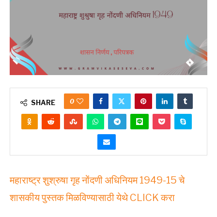
0
SHARE
महाराष्ट्र शुश्रुषा गृह नोंदणी अधिनियम 1949-15 चे
शासकीय पुस्तक मिळविण्यासाठी येथे CLICK करा