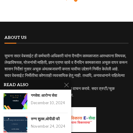
ABOUT US
सुचना सदर वेबसाईट ही कर्मचारी-अधिकारी यांना दैनदीन कामकाजात आस्थापना विषयक,
लेखाविषयक, योजनांची माहिती, ज्ञान प्राप्त व्हावे व दैंनदिन कामकाजात अचूक वापर करून
शासन निर्देशां नुसार अचूक अंमलबजावणी करता यावीया उद्देशाने निर्मीत केलेली आहे.
सदर वेबसाईट निर्मीतीचा कोणताही व्यवसायिक हेतु नाही. तथापि, अनावधानाने राहिलेल्या
त्रुटी वा चुकीसाठी जबाबदार राहणार नाही.
READ ALSO
अधिक अभ्यासासाठी मुळ नियम व शासन निर्णयाचे वाचन करावे. सदर त्रुटी/चुक
निदर्शनास आणुन दिल्यास सुधारणा करण्यात येईल.
गणवेश: आरोग्य सेवा
December 10, 2024
रुग्ण शुल्क,ओपीडी फी
November 24, 2024