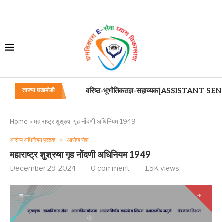
वरिष्ठ-भूभौतिकतज्ञ-सहाय्यक[ASSISTANT SENI
ताज्या घडामोडी
वरिष्ठ-रसायनी [SENIOR CHEMIST]या पदाचे सेव
अंगणवाडी सेविका वय निश्चित बाबत
बालवाडी केंद्रातील बालवाडी शिक्षिका /मदतनीस यांना थे
हज समिती अधिनियम २००२
महाराष्ट्र सावकारी नियमन अधिनियम २०१४ पुस्तिका
मान्यता प्राप्त मुक्त विद्यापीठाची पदवी परीक्षा उत्तीर्ण अं
अंगणवाडी मदतनीस यांना सुट्या व रजा
Home
»
महाराष्ट्र शुश्रुषा गृह नोंदणी अधिनियम 1949
आरोग्य अधिनियम पुस्तक
आरोग्य सेवा
महाराष्ट्र शुश्रुषा गृह नोंदणी अधिनियम 1949
December 29, 2024
0 comment
1.5K
views