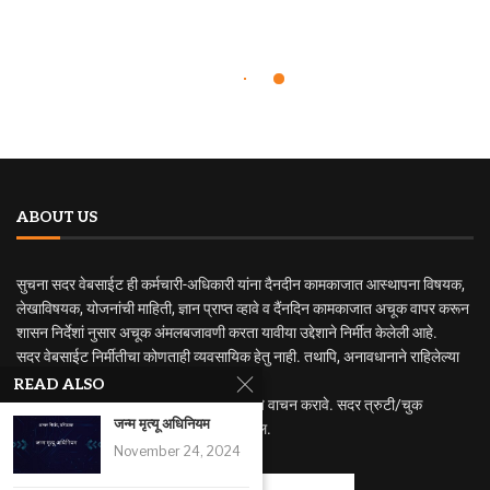
ABOUT US
सुचना सदर वेबसाईट ही कर्मचारी-अधिकारी यांना दैनदीन कामकाजात आस्थापना विषयक,
लेखाविषयक, योजनांची माहिती, ज्ञान प्राप्त व्हावे व दैंनदिन कामकाजात अचूक वापर करून
शासन निर्देशां नुसार अचूक अंमलबजावणी करता यावीया उद्देशाने निर्मीत केलेली आहे.
सदर वेबसाईट निर्मीतीचा कोणताही व्यवसायिक हेतु नाही. तथापि, अनावधानाने राहिलेल्या
त्रुटी वा चुकीसाठी जबाबदार राहणार नाही.
READ ALSO
अधिक अभ्यासासाठी मुळ नियम व शासन निर्णयाचे वाचन करावे. सदर त्रुटी/चुक
जन्म मृत्यू अधिनियम
निदर्शनास आणुन दिल्यास सुधारणा करण्यात येईल.
November 24, 2024