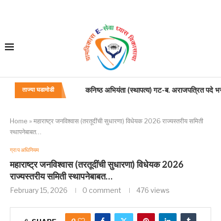
कार्यालय अधिक्षक वरिष्ठ लिपिक या पदाचे सेवाप्रवेश न
ताज्या घडामोडी
केंद्रप्रमुख
प्राथमिक शिक्षक समायोजन
प्राथमिक शिक्षक प्रशिक्षण
प्राथमिक शिक्षक पदवीधर
प्राथमिक शिक्षक निवडश्रेणी
प्रशासन-अधिकारी-या-पदाचे-सेवा-प्रवेश-नियम [
वरिष्ठ-खोदन-अभियंता-उपअभियंता-यांत्रिकी-या-पद
Home
»
महाराष्ट्र जनविश्वास (तरतूदींची सुधारणा) विधेयक 2026 राज्यस्तरीय समिती
स्थापनेबाबत…
ग्रा प अधिनियम
महाराष्ट्र जनविश्वास (तरतूदींची सुधारणा) विधेयक 2026
राज्यस्तरीय समिती स्थापनेबाबत…
February 15, 2026
0 comment
476
views