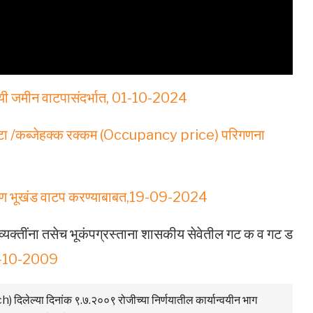
र्यायी जमीन वाटपासंदर्भात, 01-10-2024
भोगवटा /कब्जेहक्क रक्कम (Occupancy price) परिगणना
 गावठाण भूखंड वाटप करण्याबाबत,19-09-2024
ा व्यक्तींना तसेच भूकंपग्रस्ताना शासकीय सेवेतील गट क व गट ड
27-10-2009
) दिलेल्या दिनांक ९.७.२००९ रोजीच्या निर्णयातील कार्यान्वयीन भाग