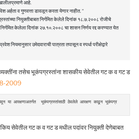
खालीलप्रमाणे आहे.
प्रवेश अर्हता व गुणवत्ता डावलून करता येणार नाहीत. “
रस्तांच्या नियुक्तीबाबत निर्गमित केलेले दिनांक १८.७.२००८ रोजीचे
बत निर्गमित केलेला दिनांक २७.१०.२००८ चा शासन निर्णय रद्द करण्यात येत
्रवेश नियमानुसार उमेदवाराची पात्रता तपासून व स्पर्धा परीक्षेद्वारे
या व्‍यक्‍तींना तसेच भूकंपग्रस्‍तांना शासकीय सेवेतील गट क व गट ड
-08-2009
वून या आरक्षणाअतर्गत  भूकंपग्रस्तांसाठी ठेवलेले आरक्षण काढून भूकंपग्र
ाणे शासकिय सेवेतील गट क व गट ड मधील पदांवर नियुक्‍ती देणे‍बाबत