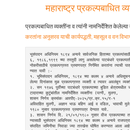
महाराष्ट्र प्रकल्पबाधित व
प्रकल्पबाधित व्यक्तींना व त्यांनी नामनिर्देशित केलेल्या
करतांना अनुसरव याची कार्यपद्धती, महसूल व वन व
भूसंपादन अधिनियम १८९४ अन्वये सार्वजनिक हिताच्या प्रकल्पांसा
६, १९८६,१९९९ च्या तरतुदी लागु असलेल्या पाटबंधारे प्रकल्पातील ब
नोकरीसाठीचे प्रकल्पग्रस्त प्रमाणपत्र निर्गमित करतांना त्याची प
ण्यात यावी :-
१. भूमिसंपादन अधिनियम, १८९४ च्या कलम ४ अन्वये अधिसूचना प्
लेल्या दिनांकास मुळ प्रकल्पग्रस्त व्यक्ती व त्यावर अवलंबून व्यक्
२. सन १९७६ पुर्वीच्या पाटबंधारे प्रकल्पाच्या बुडित क्षेत्रा
टादाराच्या कुटुंबांतील नामनिर्देशित व्यक्तींना (पत्नी, मुलगा,
शासन निर्णय क्रमांकः आरपीए-२०२५/प्र.क्र.१५/र-१
अविवाहित मुलगी, अज्ञान भाऊ बहिण आई व वडिल, भावाची मुले, 
१९८० नुसार प्रकल्पग्रस्त प्रमाणपत्र देण्यात यावे.
३. शासन निर्णय दि. २१/०१/१९८० नूसार वीज प्रकल्पाच्या तसेच
ण्यासाठी भूसंपादन अधिनियम १८९४ च्या कलम ४ अन्वये राजपत्रामध्
संपादित जमिनीचा निवाडा ज्या तारखेस घोषित करण्यात आला आहे त