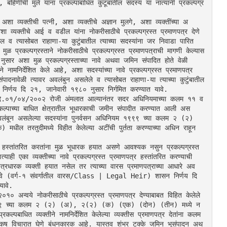
हिणीची मुले यांना प्रकल्पाबाधित कुटूंबातील सदस्य या नात्यानी प्रकल्पग्र
अशा व्यक्तीची पत्नी, अशा व्यक्तीचे अज्ञान मुलगे, अशा व्यक्तींच्या अ
ा व्यक्तीचे आई व वडील यांना नोकरीसाठीचे प्रकल्पग्रस्त प्रमाणपत्र देणे 
 व त्यासोबत राहाणा-या कुटुंबातील त्याच्या सदस्यांना जर निवाडा पारित 
ुळ प्रकल्पग्रस्ताने नोकरीसाठीचे प्रकल्पग्रस्त प्रमाणपत्राची मागणी केल्यास 
सार अशा मुळ प्रकल्पग्रस्ताच्या नावे अथवा जमिन संपादित होते वेळी 
ने नामनिर्देशित केले आहे, अशा सदस्यांच्या नावे प्रकल्पग्रस्त प्रमाणपत्र 
पादनावेळी त्यावर अवलंबुन असलेले व त्यासोबत राहाणा-या त्याच्या कुटुंबातील 
न निर्णय दि २१, जानेवारी १९८० नुसार निर्गमित करण्यात यावे.
९९९ दि.०१/०४/२००२ रोजी अंमलात आल्यानंतर सदर अधिनियमाच्या कलम ११ व 
पाच्या बाधित क्षेत्रातील भूधारकाची जमीन संपादीत करण्यात आली अस
र अवलंबून असलेल्या सदस्यांना पुनर्वसन अधिनियम १९९९ च्या कलम २ (२) 
ुदीमध्ये विहीत केलेल्या अटींची पुर्तता करण्याच्या अधिन राहून 
र हस्तांतरित करतांना मुळ भूधारक हयात असणे आवश्यक नसुन प्रकल्पग्रस्त 
णत्याही एका व्यक्तीच्या नावे प्रकल्पग्रस्त प्रमाणपत्र हस्तांतरित करण्याची 
त्रधारक व्यक्ती हयात नसेल तर त्याच्या वारस प्रमाणपत्राच्या आधारे अव
ा नावे (वर्ग-१ संवर्गातील वारस/Class | Legal Heir) शासन निर्णय दि 
यावे.
्वये नोकरीसाठीचे प्रकल्पग्रस्त प्रमाणपत्र देण्याबाबत विहित केलेले 
यम, १९९९ च्या कलम २ (२) (अ), २(२) (क) (एक) (दोन) (तीन) मध्ये न
्पबाधित व्यक्तीने नामनिर्देशित केलेल्या व्यक्तीस प्रमाणपत्र देतांना कलम 
चारात घेणे बंधनकारक आहे. यास्तव शंभर टक्के जमिन भूसंपादन अथ