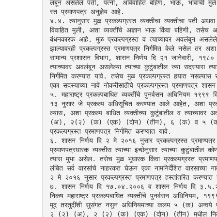
लंबून असलेले पती, पत्नी, अविवाहित बहिण, भाऊ, भावांची मुले, ब
स्त प्रमाणपत्र अनुज्ञेय आहे.
४.४. त्यानुसार मुळ प्रकल्पग्रस्त व्यक्तीचा व्यक्तीचा पती अथवा 
विवाहित मुली, अशा व्यक्तींचे अज्ञान भाऊ किंवा बहिणी, तसेच अश
बंधनकारक आहे. मुळ प्रकल्पग्रस्त व त्याच्यावर अवलंबुन असलेलेल
झाल्यावरही प्रकल्पग्रस्त प्रमाणपत्र निर्गमित केले नसेल तर अशा म
सामान्य प्रशासन विभाग, शासन निर्णय दि २१ जानेवारी, १९८० नु
त्याच्यावर अवलंबून असलेल्या त्याच्या कुटुंबातील ज्या सदस्यास त्या
निर्गमित करण्यात यावे. तसेच मुळ प्रकल्पग्रस्त हयात नसल्यास सं
एका सदस्याच्या नावे नोकरीसाठीचे प्रकल्पग्रस्त प्रमाणपत्र शास
५. महाराष्ट्र प्रकल्पबाधित व्यक्तींचे पुनर्वसन अधिनियम १
१३ नुसार जे प्रकल्प अधिसूचित करण्यात आले आहेत, अशा प्रकल्
ल्यास, अशा प्रकल्प बाधित व्यक्तीच्या कुटूंबातील व त्याच्याव
(अ), २(२) (क) (एक) (दोन) (तीन), ६ (क) व ५ (क) मधील तरत
प्रकल्पग्रस्त प्रमाणपत्र निर्गमित करण्यात यावे.
६. शासन निर्णय दि २ मे २०१६ नुसार प्रकल्पग्रस्त प्रमाण्पत्
प्रमाणपत्रधारक व्यक्तीस त्याच्या इच्छेनुसार त्याच्या कुटुंबातील को
त्यास मुभा असेल. तसेच मुळ भूधारक किंवा प्रकल्पग्रस्त प्रमाणप
लंबित सर्व वारसांचे नाहरकत घेऊन एका नामनिर्देशित वारसाच्य
२ मे २०१६ नुसार प्रकल्पग्रस्त प्रमाणपत्र हस्तांतरित करण्यात 
७. शासन निर्णय दि १७.०४.२००६ व शासन निर्णय दि ३.५.२०१० अन
निकष महाराष्ट्र प्रकल्पबाधित व्यक्तींचे पुनर्वसन अधिनि
मूद तरतुदींशी सुसंगत नसुन अधिनियमाच्या कलम ५ (क) अन्वये प्रकल
२ (२) (अ), २ (२) (क) (एक) (दोन) (तीन) मधील निकष वि