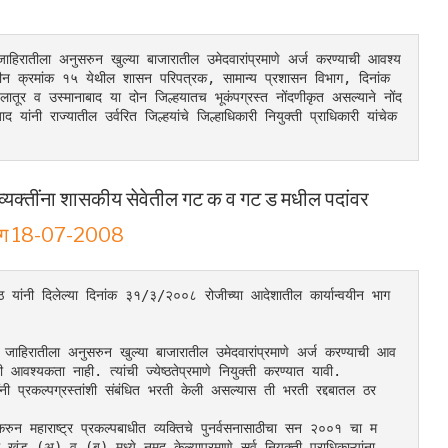
ी जाहिरातीला अनुसरुन खुल्या बाजारातील उमेदवारांप्रमाणे अर्ज करण्याची आवश्य
 संदर्भाधीन क्रमांक १५ येथील शासन परिपत्रक, सामान्य प्रशासन विभाग, दिनांक 
ातूर व उस्मानाबाद या दोन जिल्हयातच भूकंपग्रस्त नोंदणीकृत असल्याने नोंद
द यांनी राज्यातील उर्वरित जिल्हयांचे जिल्हाधिकारी नियुक्ती प्राधिकारी यांचेक
या व्यक्तींना शासकीय सेवेतील गट क व गट ड मधील पदांवर
िभाग 18-07-2008
 यांनी दिलेल्या दिनांक ३१/३/२००८ रोजीच्या आदेशातील कार्यान्वयीन भाग 
नी जाहिरातीला अनुसरुन खुल्या बाजारातील उमेदवारांप्रमाणे अर्ज करण्याची आव
 आवश्यकता नाही. त्यांची ज्येष्ठतेप्रमाणे नियुक्ती करण्यात यावी.
ी प्रकल्पग्रस्तांशी संबंधित भरती केली असल्यास ती भरती रद्दबातल ठर
ुन महाराष्ट्र प्रकल्पबाधीत व्यक्तिचे पुनर्वसनासाठीचा सन २००१ चा म
अ) व (ब) मध्ये नमूद केल्याप्रमाणे सर्व नियुक्ती प्राधिकाऱ्यांना 