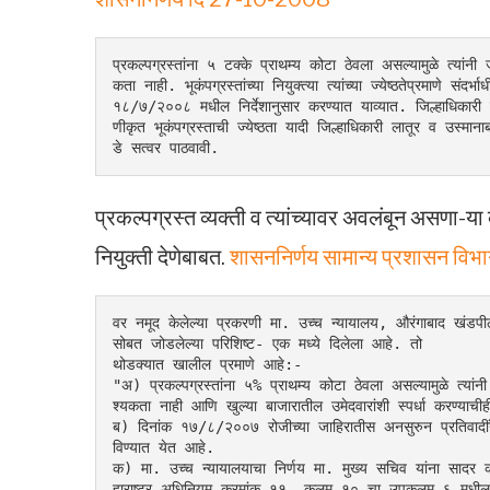
प्रकल्पग्रस्तांना ५ टक्के प्राथम्य कोटा ठेवला असल्यामुळे त्यांन
कता नाही. भूकंपग्रस्तांच्या नियुक्त्या त्यांच्या ज्येष्ठतेप्रमाणे
१८/७/२००८ मधील निर्देशानुसार करण्यात याव्यात. जिल्हाधिकारी ल
णीकृत भूकंपग्रस्ताची ज्येष्ठता यादी जिल्हाधिकारी लातूर व उस्मानाबा
डे सत्वर पाठवावी.
प्रकल्पग्रस्त व्यक्ती व त्यांच्यावर अवलंबून असणा-
नियुक्ती देणेबाबत.
शासननिर्णय सामान्य प्रशासन व
वर नमूद केलेल्या प्रकरणी मा. उच्च न्यायालय, औरंगाबाद खंडपीठ
सोबत जोडलेल्या परिशिष्ट- एक मध्ये दिलेला आहे. तो
थोडक्यात खालील प्रमाणे आहे:-
"अ) प्रकल्पग्रस्तांना ५% प्राथम्य कोटा ठेवला असल्यामुळे त्यां
श्यकता नाही आणि खुल्या बाजारातील उमेदवारांशी स्पर्धा करण्याचीही
ब) दिनांक १७/८/२००७ रोजीच्या जाहिरातीस अनसुरुन प्रतिवादींन
विण्यात येत आहे.
क) मा. उच्च न्यायालयाचा निर्णय मा. मुख्य सचिव यांना सादर कर
हाराष्ट्र अधिनियम क्रमांक ११, कलम १० चा उपकलम ६ मधील खंड (