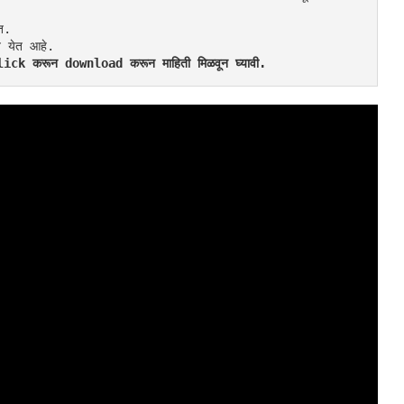
त.
त येत आहे. 
 Click करून download करून माहिती मिळवून घ्यावी.