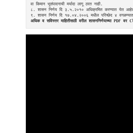
वा किमान भूसंपादनाची मर्यादा लागू ठरत नाही.
८. शासन निर्णय दि ३.५.२०१० अधिक्रमित करण्यात येत आहे
९. शासन निर्णय दि १७.०४.२००६ मधील परिच्छेद ४ वगळण्या
अधिक व सविस्तर माहितीसाठी वरील शासननिर्णयाच्या PDF वर