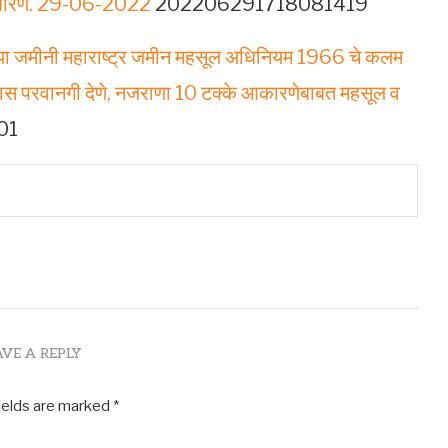
रित धोरण. 29-06-2022
202206291718081419
च्‍या ज‍मीनी महाराष्‍ट्र जमीन महसूल अधिनियम 1966 चे कलम
‍यास परवानगी देणे, नजराणा 10 टक्‍के आकारणेबाबत महसूल व
01
AVE A REPLY
ields are marked
*