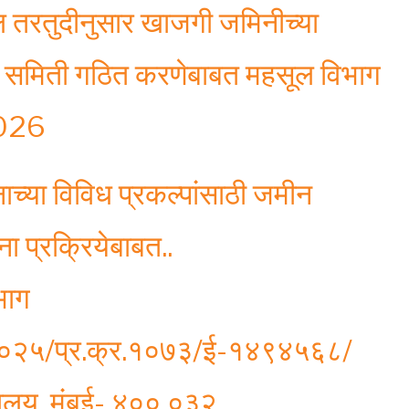
तरतुदीनुसार खाजगी जमिनीच्या
ठी समिती गठित करणेबाबत महसूल विभाग
2026
नाच्या विविध प्रकल्पांसाठी जमीन
 प्रक्रियेबाबत..
भाग
्ण-२०२५/प्र.क्र.१०७३/ई-१४९४५६८/
रालय, मुंबई- ४०० ०३२