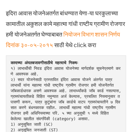
इदिरा आवास योजनेअतर्गत बांधण्यात येणा-या घरकुलाच्या
कामातील अकुशल कामे महात्मा गांधी राष्टीय ग्रामीण रोजगार
हमी योजनेअतर्गत घेण्याबाबत
नियोजन विभाग शासन निर्णय
दिनांक ३०-०५-२०१५
साठी येथे click करा
कामाच्या अंमलबजावणीसाठीचे महत्वाचे निकषः
१) लाभार्थीची निवड इंदिरा आवास योजनेच्या मार्गदर्शक सूचनेप्रमाणे कर
णे आवश्यक आहे.
२) सदर योजनेसाठी प्रस्तावित इंदिरा आवास योजने अंतर्गत पात्र 
लाभार्थी यांना महात्मा गांधी राष्ट्रीय ग्रामीण रोजगार हमी योजनेंतर्गत 
जॉबकार्डधारक असणे आवश्यक आहे. लाभार्थ्यांकडे जॉब कार्ड नसल्यास, 
ग्रामपंचायतीकडे विहित नमुन्यात अर्ज केल्यास, प्रचलित नियमानुसार त
पासणी करून, पात्र कुटुंबांना जॉब कार्डचे वाटप ग्रामपंचायतीने ७ दिव
सात करणे बंधनकारक राहील. लाभार्थी महात्मा गांधी राष्ट्रीय ग्रामीण 
रोजगार हमी अधिनियमाच्या परि. ५ च्या अनुसूची १ मध्ये विहित 
केलेल्या खालील संवर्गापैकी (category) असावा.
1) अनुसूचित जाती (SC)
2) अनुसूचित जनजाती (ST)