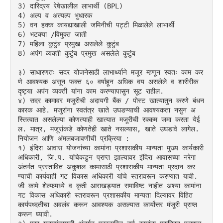
3) दारिद्रय रेषेखालील लाभार्थी (BPL)
4) अल्प व अत्यल्प भुधारक
5) वन हक्क कायद्याखाली जमिनीची पट्टी मिळालेले लाभार्थी
6) भटक्या /विमुक्त जाती
7) महिला कुटुंब प्रमुख असलेले कुटुंब
8) अपंग व्यक्ती कुटुंब प्रमुख असलेले कुटुंब
३) साधारणतः सदर योजनेसाठी लाभार्थ्याने मजूर म्हणून स्वतः काम कर
णे आवश्यक असून फक्त ६० वर्षाहून अधिक वय असलेले व शारीरीक 
दृष्ट्या अपंग व्यक्ती यांना काम करण्यापासुन सूट राहील.
४) सदर कामावर मजूरीची अदायगी बैंक / पोस्ट खात्यातुन करणे बंधन
कारक आहे. मजुरांना स्वतंत्र खाते उघडण्याची आवश्यकता नसुन अ
स्तित्वात असलेल्या कोणत्याही खात्यात मजूरीची रक्कम जमा करता येई
ल. मात्र, मजूरांकडे कोणतेही खाते नसल्यास, खाते उघडावे लागेल.
नियोजन आणि अंमलबजावणीची प्रक्रिया :
१) इंदिरा आवास योजनांच्या कामांना प्रशासकीय मान्यता मुख्य कार्यकारी 
अधिकारी, जि.प. यांचेकडुन प्राप्त झाल्यावर इंदिरा आवासच्या नरेगा 
अंतर्गत प्रस्तावित अकुशल कामासाठी प्रशासकीय मान्यता प्रदान कर
ण्याची कार्यवाही गट विकास अधिकारी यांचे स्तरावरून करण्यात यावी. 
जी कामे शेल्फमध्ये व कृती आराखड्यात समाविष्ट नाहीत अश्या कामांना 
गट विकास अधिकारी स्तरावरून प्रशासकीय मान्यता दिल्यावर विहित 
कार्यपध्दतीचा अवलंब करून आवश्यक असल्यास कार्योत्तर मंजूरी प्राप्त 
करून घ्यावी.