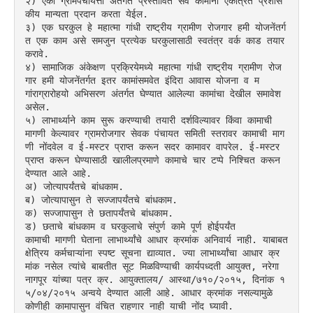
२) एका ग्रामपंचायत्ती अंतर्गत प्रस्तावित सर्व कामांना एकत्रित प्रशास
कीय मान्यता प्रदान करता येईल.
३) एक घरकुल हे महात्मा गांधी राष्ट्रीय ग्रामीण रोजगार हमी योजनेंतर्ग
त एक काम असे समजुन प्रत्येक घरकुलासाठी स्वतंत्र वर्क काड तयार 
करावे.
४) सामाजिक अंकेक्षण प्रक्रियेमध्ये महात्मा गांधी राष्ट्रीय ग्रामीण रोज
गार हमी योजनेंतर्गत इतर कामांसमवेत इंदिरा आवास योजना व म
गांराग्रारोहयो अभिसरण अंतर्गत घेण्यात आलेल्या कामांचा देखील समावेश 
असेल.
५) लाभार्थ्याने काम सुरू करण्याची तयारी दर्शविल्यावर किंवा कामाची 
मागणी केल्यावर ग्रामरोजगार सेवक पंचायत समिती स्तरावर कामाची माग
णी नोंदवेल व ई-मस्टर प्राप्त करून सदर कामावर वापरेल. ई-मस्टर 
प्राप्त करून घेण्यासाठी खालीलप्रमाणे कामाचे चार टप्पे निश्चित करून 
देण्यात आले आहे.
अ) जोत्यापर्यंतचे बांधकाम.
ब) जोत्यापासुन ते सज्जापर्यंतचे बांधकाम.
क) सज्जापासुन ते छतापर्यंतचे बांधकाम.
ड) छताचे बांधकाम व घरकुलाचे संपुर्ण कामे पूर्ण होईपर्यंत
कामाची मागणी घेताना लाभार्थ्यांचे आधार क्रमांक अनिवार्य नाही. याबाबत 
क्षेत्रिय कर्मचाऱ्यांना स्पष्ट सूचना द्याव्यात. ज्या लाभार्थ्यांचा आधार क्र
मांक नसेल त्यांचे बाबतीत सूट मिळविण्याची कार्यपध्दती आयुक्त, नरेगा 
नागपूर यांच्या पत्र क्र. आयुक्तालय/ आस्था/७१०/२०१५, दिनांक १
५/०४/२०१५ अन्वये देण्यात आली आहे. आधार क्रमांक नसल्यामुळे 
कोणीही कामापासुन वंचित राहणार नाही याची नोंद घ्यावी.