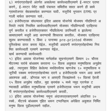
६) मगांराग्रारोहयो अंतर्गत असलेल्या कार्यपध्दतीप्रमाणे ई-मस्टर प्राप्त 
करणे, ई-मस्टर पेमेंट साठी पंचायत समितीस सादर करणे ही कामे 
ग्रामरोजगार सेवकामार्फत करण्यात यावी. मजूरीचे भुगतान EFMS प्र
णाली मार्फत करण्यात यावे.
७) हजेरीपत्रक संपल्यावर इंदिरा आवास योजनेचे मोजमाप नोंदविणारे अ
भियंते त्यांचे नियमित कार्यपध्दतीप्रमाणे मोजमाप नोंदविण्याची प्रक्रिया 
पूर्ण करतील व हजेरीपत्रकावर नोंदविलेल्या उपस्थिती व झालेल्या 
कामाप्रमाणे मजूरी अदा करण्याची शिफारस करतील. मोजमाप प्रक्रिया 
सुलभ करण्यासाठी १ किंवा २ पानाच्या pre-printed मोजमाप 
पुस्तिकेचा वापर करता येईल. मजूरीची अदायगी मगांराग्रारोहयोच्या निय
मित कार्यपध्दती प्रमाणे करण्यात येईल.
खर्च करण्याची कार्यपध्दतीः
१) इंदिरा आवास योजनेच्या मार्गदर्शक सूचनांप्रमाणे किमान २० चौरस 
मीटरच्या घरांचे बांधकाम करताना ९० दिवस अकुशल मनुष्यदिवस अनुज्ञेय 
आहे. त्यानुसार विहित केलेल्या मर्यादेपर्यंतच म्हणजेच ९० मनुष्यदिवस म
जूरीची रक्कम मगांराग्रारोहयोच्या दराने ४ हजेरीपत्रके भरून अदा करणे 
आवश्यक आहे. डोंगराळ भाग व आयएपी जिल्ह्यांमध्ये ९० दिवसां ऐवजी 
९५ दिवस अनुज्ञेय राहील. मुद्दा क्रमांक ५ मध्ये नमुद प्रत्येक ट
प्प्यासाठी अपेक्षित मनुष्यदिवसा प्रमाणे हजेरीपत्रक भरून मजूरीची अदाय
गी मगांराग्रारोहयोच्या कार्यपध्दतीप्रमाणे करावी.
२) इंदिरा आवास योजनेच्या नमूना अंदाजपत्रकाप्रमाणे अंदाजित २० 
स्क्वे. मीटरचे बांधकाम गृहित धरून टप्पानिहाय अपेक्षित अकुशल निर्मित 
मनुष्य दिवस पुढीलप्रमाणे राहील.  