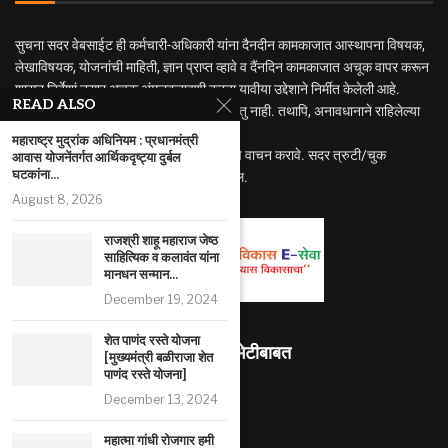
सुचना सदर वेबसाईट ही कर्मचारी-अधिकारी यांना दैनदीन कामकाजात आस्थापना विषयक,
लेखाविषयक, योजनांची माहिती, ज्ञान प्राप्त व्हावे व दैंनदिन कामकाजात अचूक वापर करून
शासन निर्देशां नुसार अचूक अंमलबजावणी करता यावीया उद्देशाने निर्मीत केलेली आहे.
READ ALSO
सदर वेबसाईट निर्मीतीचा कोणताही व्यवसायिक हेतु नाही. तथापि, अनावधानाने राहिलेल्या
त्रुटी वा चुकीसाठी जबाबदार राहणार नाही.
महाराष्ट्र मुद्रांक अधिनियम : प्रधानमंत्री
अधिक अभ्यासासाठी मुळ नियम व शासन निर्णयाचे वाचन करावे. सदर त्रुटी/चुक
आवास योजनेंतर्गत आर्थिकदृष्ट्या दुर्बल
घटकांना...
निदर्शनास आणुन दिल्यास सुधारणा करण्यात येईल.
August 8, 2026
राजश्री शाहू महाराज जेष्ठ
साहित्यिक व कलावंत यांना
मानधन सन्मान...
December 19, 2024
शेत पाणंद रस्ते योजना
माहितीस्थळ भेटीबाबत
[मुख्यमंत्री बळीराजा शेत
पाणंद रस्ते योजना]
493702
December 13, 2024
RECENT ARTICLES
महात्मा गांधी रोजगार हमी