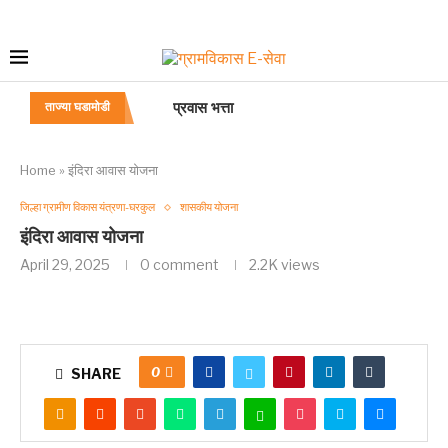
प्रवास भत्ता
ताज्या घडामोडी
जाहिरात, पदभरती
परीविक्षा कालावधी/ शिकाऊ कालावधी
विभागीय/सेवाप्रवेशोत्तर परीक्षा
स्थायीत्व, कायमपणाचे फायदे बाबत
मत्ता व दायित्व
अधिसंख्य पद
“विधी अधिकारी” या गट-ब या पदाचे सेवाप्रवेशनियम
प्रशासन-अधिकारी-या-पदाचे-सेवा-प्रवेश-नियम [
Home
»
इंदिरा आवास योजना
जिल्हा ग्रामीण विकास यंत्रणा-घरकुल
शासकीय योजना
इंदिरा आवास योजना
April 29, 2025
0 comment
2.2K
views
0
SHARE