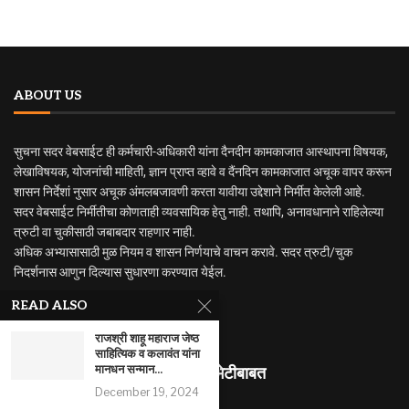
ABOUT US
सुचना सदर वेबसाईट ही कर्मचारी-अधिकारी यांना दैनदीन कामकाजात आस्थापना विषयक,
लेखाविषयक, योजनांची माहिती, ज्ञान प्राप्त व्हावे व दैंनदिन कामकाजात अचूक वापर करून
शासन निर्देशां नुसार अचूक अंमलबजावणी करता यावीया उद्देशाने निर्मीत केलेली आहे.
सदर वेबसाईट निर्मीतीचा कोणताही व्यवसायिक हेतु नाही. तथापि, अनावधानाने राहिलेल्या
त्रुटी वा चुकीसाठी जबाबदार राहणार नाही.
अधिक अभ्यासासाठी मुळ नियम व शासन निर्णयाचे वाचन करावे. सदर त्रुटी/चुक
निदर्शनास आणुन दिल्यास सुधारणा करण्यात येईल.
READ ALSO
राजश्री शाहू महाराज जेष्ठ
साहित्यिक व कलावंत यांना
मानधन सन्मान...
माहितीस्थळ भेटीबाबत
December 19, 2024