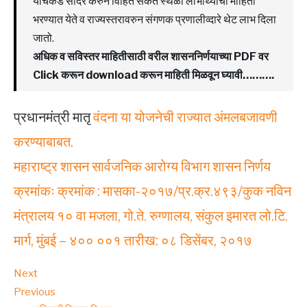
यांचेकडे सादर करुन विहित संकेत स्थळी लाभार्थ्यांची माहिती
भरण्यात येते व राज्यस्तरावरुन संगणक प्रणालीव्दारे थेट लाभ दिला
जातो.
अधिक व सविस्तर माहितीसाठी वरील शासननिर्णयाच्या PDF वर
Click करून download करून माहिती मिळवून घ्यावी……….
प्रधानमंत्री मातृ
वंदना या योजनेची राज्यात अंमलबजावणी
करण्याबाबत.
महाराष्ट्र शासन सार्वजनिक आरोग्य विभाग शासन निर्णय
क्रमांकः क्रमांक : मासका-२०१७/प्र.क्र.४९३/कुक नविन
मंत्रालय १० वा मजला, गो.ते. रुग्णालय, संकुल इमारत लो.टि.
मार्ग, मुंबई – ४०० ००१ तारीख: ०८ डिसेंबर, २०१७
Next
Previous