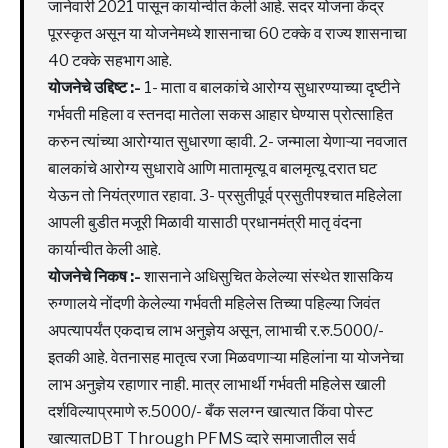
जानेवारी 2021 पासून कार्यान्वीत केली आहे. सदर योजना केंद्र
पूरस्कृत असून या योजनेमध्ये शासनाचा 60 टक्के व राज्य शासनाचा
40 टक्के सहभाग आहे.
योजनेचे उद्दिष्ट :-
1- माता व बालकांचे आरोग्य सुधारण्याच्या दृष्टीने
गर्भवती महिला व स्तनदा मातेला सकस आहार घेण्यास प्रोत्साहित
करुन त्यांच्या आरोग्यात सुधारणा व्हावी. 2- जन्माला येणाऱ्या नवजात
बालकांचे आरोग्य सुधारावे आणि मातामृत्यू व बालमृत्यू दरात घट
येऊन तो नियंत्रणात रहावा. 3- प्रसुतीपूर्व प्रसुतीपश्चात महिलेला
आपली बुडीत मजूरी मिळावी यासाठी प्रधानमंत्री मातृ वंदना
कार्यान्वीत केली आहे.
योजनेचे निकष :-
शासनाने अधिसुचित केलेल्या संस्थेत शासकिय
रुग्णालये नोंदणी केलेल्या गर्भवती महिलेस तिच्या पहिल्या जिवंत
अपत्यापर्यंत एकदाच लाभ अनुज्ञेय असून, लाभाची र.रु.5000/-
इतकी आहे. वेतनासह मातृत्व रजा मिळवणाऱ्या महिलांना या योजनेचा
लाभ अनुज्ञेय रहाणार नाही. मात्र लाभार्थी गर्भवती महिलेस खाली
दर्शविल्याप्रमाणे रु.5000/- बँक सलग्न खात्यात किंवा पोस्ट
खात्यातDBT Through PFMS व्दारे समाजातील सर्व