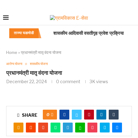
शासकीय आदिवासी वसतीगृह प्रवेश प्रक्रिया
ताज्या घडामोडी
महाराष्ट्र दुकाने व आस्थापना (नोकरीचे व सेवाशर्तीचे 
महाराष्ट्र दुकाने व आस्थापना (नोकरीचे व सेवाशर्तीचे
सुधारित प्रधानमंत्री पीक विमा योजना (PMFBY)
वाहतूक भत्ता
प्रवास भत्ता
Home
»
प्रधानमंत्री मातृ वंदना योजना
आरोग्य योजना
शासकीय योजना
प्रधानमंत्री मातृ वंदना योजना
December 22, 2024
0 comment
3K
views
0
SHARE