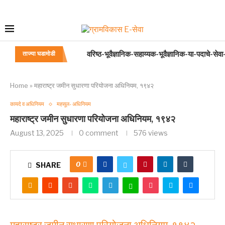
वरिष्ठ-भूवैज्ञानिक-सहाय्यक-भूवैज्ञानिक-या-पदाचे-सेव
ताज्या घडामोडी
वरिष्ठ-भूभौतिकतज्ञ-सहाय्यक[ASSISTANT SENI
वरिष्ठ-रसायनी [SENIOR CHEMIST]या पदाचे सेव
अंगणवाडी सेविका वय निश्चित बाबत
बालवाडी केंद्रातील बालवाडी शिक्षिका /मदतनीस यांना थे
हज समिती अधिनियम २००२
महाराष्ट्र सावकारी नियमन अधिनियम २०१४ पुस्तिका
मान्यता प्राप्त मुक्त विद्यापीठाची पदवी परीक्षा उत्तीर्ण अं
अंगणवाडी मदतनीस यांना सुट्या व रजा
Home
»
महाराष्ट्र जमीन सुधारणा परियोजना अधिनियम, १९४२
कायदे व अधिनियम
महसूल- अधिनियम
महाराष्ट्र जमीन सुधारणा परियोजना अधिनियम, १९४२
August 13, 2025
0 comment
576
views
0
SHARE