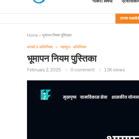
नोकरी विषयी
प्रशासकीय
ताज्या घडामोड
Home
»
भूमापन नियम पुस्तिका
कायदे व अधिनियम
महसूल- अधिनियम
भूमापन नियम पुस्तिका
February 2, 2025
0 comment
1.1K
views