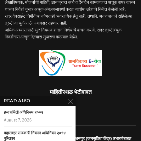
लेखाविषयक, योजनांची माहिती, ज्ञान प्राप्त व्हावे व दैंनदिन कामकाजात अचूक वापर करून
शासन निर्देशां नुसार अचूक अंमलबजावणी करता यावीया उद्देशाने निर्मीत केलेली आहे.
सदर वेबसाईट निर्मीतीचा कोणताही व्यवसायिक हेतु नाही. तथापि, अनावधानाने राहिलेल्या
त्रुटी वा चुकीसाठी जबाबदार राहणार नाही.
अधिक अभ्यासासाठी मुळ नियम व शासन निर्णयाचे वाचन करावे. सदर त्रुटी/चुक
निदर्शनास आणुन दिल्यास सुधारणा करण्यात येईल.
माहितीस्थळ भेटीबाबत
READ ALSO
494040
हज समिती अधिनियम २००२
RECENT ARTICLES
August 7, 2026
महाराष्ट्र सावकारी नियमन अधिनियम २०१४
सार्वजनिक बांधकाम विभागाच्या रस्त्यांलगत प्रसाधनगृह (जनसुविधा केंद्र) उभारणेबाबत
पुस्तिका