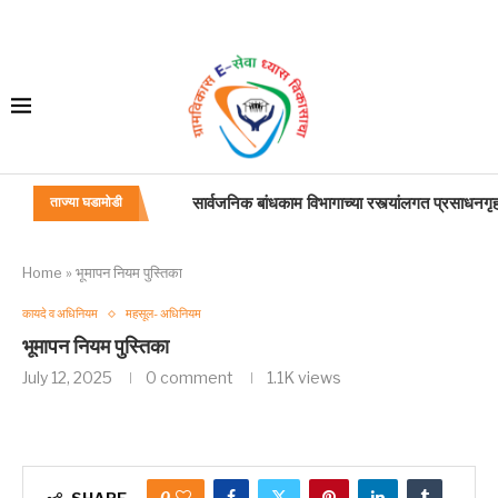
सार्वजनिक बांधकाम विभागाच्या रस्त्यांलगत प्रसाधनगृह
ताज्या घडामोडी
सार्वजनिक बांधकाम विभागाच्या अखत्यारीतील विविध दर्जा
सार्वजनिक बांधकाम विभागा अंतर्गत रस्त्याच्या ROW मध
शासकीय आदिवासी वसतीगृह प्रवेश प्रक्रिया
महाराष्ट्र दुकाने व आस्थापना (नोकरीचे व सेवाशर्तीचे 
महाराष्ट्र दुकाने व आस्थापना (नोकरीचे व सेवाशर्तीचे
सुधारित प्रधानमंत्री पीक विमा योजना (PMFBY)
वाहतूक भत्ता
प्रवास भत्ता
Home
»
भूमापन नियम पुस्तिका
कायदे व अधिनियम
महसूल- अधिनियम
भूमापन नियम पुस्तिका
July 12, 2025
0 comment
1.1K
views
0