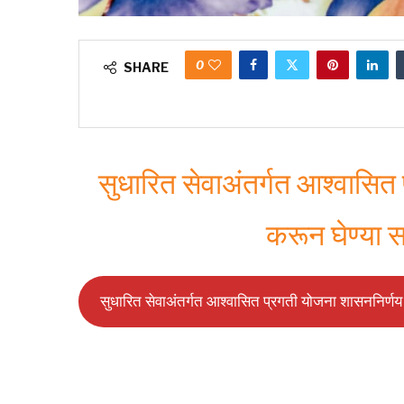
0
SHARE
सुधारित सेवाअंतर्गत आश्वासित प
करून घेण्या स
सुधारित सेवाअंतर्गत आश्वासित प्रगती योजना शासननिर्ण