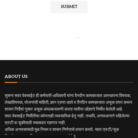
ABOUT US
सुचना सदर वेबसाईट ही कर्मचारी-अधिकारी यांना दैनदीन कामकाजात आस्थापना विषयक,
लेखाविषयक, योजनांची माहिती, ज्ञान प्राप्त व्हावे व दैंनदिन कामकाजात अचूक वापर करून
शासन निर्देशां नुसार अचूक अंमलबजावणी करता यावीया उद्देशाने निर्मीत केलेली आहे.
सदर वेबसाईट निर्मीतीचा कोणताही व्यवसायिक हेतु नाही. तथापि, अनावधानाने राहिलेल्या
त्रुटी वा चुकीसाठी जबाबदार राहणार नाही.
अधिक अभ्यासासाठी मुळ नियम व शासन निर्णयाचे वाचन करावे. सदर त्रुटी/चुक
निदर्शनास आणुन दिल्यास सुधारणा करण्यात येईल.