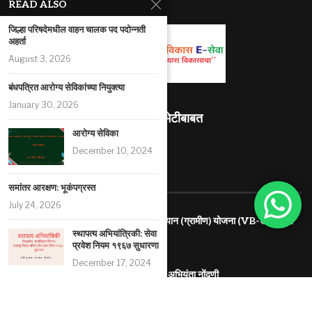
READ ALSO
जिल्हा परिषदेमधील वाहन चालक पद पदोन्नती
अहर्ता
August 3, 2026
बंधपत्रित आरोग्य सेविकांच्या नियुक्त्या
January 30, 2026
माहितीस्थळ भेटीबाबत
आरोग्य सेविका
490295
December 10, 2024
RECENT ARTICLES
समांतर आरक्षण: भूकंपग्रस्‍त
July 24, 2026
विकसित भारत – रोजगार व आजीविका हमी अभियान (ग्रामीण) योजना (VB-G RAM
स्थापत्य अभियांत्रिकी: सेवा
G)
प्रवेश नियम १९६७ सुधारणा
July 26, 2026
December 17, 2024
बांधकाम कामगार,कंत्राटदार. सुशिक्षित बेरोजगार अभियंता नोंदणी
January 21, 2025