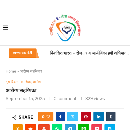
बांधकाम कामगार,कंत्राटदार. सुशिक्षित बेरोजगार अभिय
ताज्या घडामोडी
जन्म मृत्यू अधिनियम
महाराष्ट्र विकास सेवा कामकाज वाटपाबाबत
प्रसूति रजा
अंतिम वेतन प्रमाणपत्राच्या नमुन्यात सुधारणा
शासकीय वाहन
वाहन चालक: अतिकलिक भत्ता
गणवेश: वाहन चालक
Home
»
आरोग्य सहय्यिका
ग्रामविकास
सेवाप्रवेश नियम
आरोग्य सहय्यिका
September 15, 2025
0 comment
829
views
0
SHARE