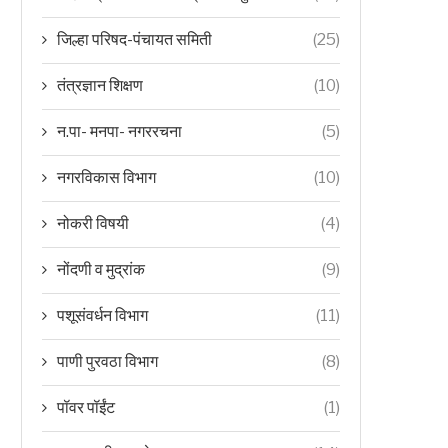
जिल्हा परिषद-पंचायत समिती
(25)
तंत्रज्ञान शिक्षण
(10)
न.पा- मनपा- नगररचना
(5)
नगरविकास विभाग
(10)
नोकरी विषयी
(4)
नोंदणी व मुद्रांक
(9)
पशूसंवर्धन विभाग
(11)
पाणी पुरवठा विभाग
(8)
पॉवर पॉईंट
(1)