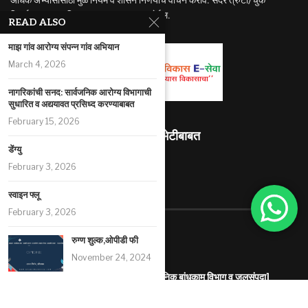
निदर्शनास आणुन दिल्यास सुधारणा करण्यात येईल.
READ ALSO
माझ गांव आरोग्य संपन्न गांव अभियान
March 4, 2026
नागरिकांची सनद: सार्वजनिक आरोग्य विभागाची
सुधारित व अद्ययावत प्रसिध्द करण्याबाबत
February 15, 2026
माहितीस्थळ भेटीबाबत
डेंग्यु
492802
February 3, 2026
स्वाइन फ्लू
RECENT ARTICLES
February 3, 2026
कनिष्ठ अभियंता (स्थापत्य) गट-ब
रुग्ण शुल्क,ओपीडी फी
August 8, 2026
November 24, 2024
अधीक्षक, प्रथम लिपिक व वरिष्ठ लिपिक [सार्वजनिक बांधकाम विभाग व जलसंपदा]
August 8, 2026