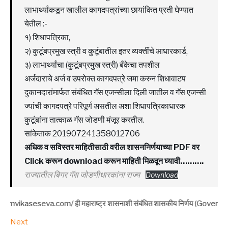
लाभार्थ्यांकडून खालील कागदपत्रांच्या छायांकित प्रती घेण्यात
येतील :-
१) शिधापत्रिका,
२) कुटूंबप्रमुख स्त्री व कुटूंबातील इतर व्यक्तींचे आधारकार्ड,
३) लाभार्थ्यांचा (कुटूंबप्रमुख स्त्री) बँकेचा तपशील
अर्जदाराचे अर्ज व उपरोक्त कागदपत्रे जमा करुन शिधावाटप
दुकानदारांमार्फत संबंधित गॅस एजन्सीला दिली जातील व गॅस एजन्सी
ज्यांची कागदपत्रे परिपूर्ण असतील अशा शिधापत्रिकाधारक
कुटूंबांना तात्काळ गॅस जोडणी मंजूर करतील.
सांकेताक 201907241358012706
अधिक व सविस्तर माहितीसाठी वरील शासननिर्णयाच्या PDF वर
Click करून download करून माहिती मिळवून घ्यावी……….
राज्यातील बिगर गॅस जोडणीधारकांना राज्य
Download
eseva.com/ ही महाराष्ट्र शासनाशी संबंधित शासकीय निर्णय (Government Resolution
Next