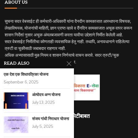
ABOUT US
सुचना सदर वेबसाईट ही कर्मचारी-अधिकारी यांना दैनदीन कामकाजात आस्थापना विषयक,
लेखाविषयक, योजनांची माहिती, ज्ञान प्राप्त व्हावे व दैंनदिन कामकाजात अचूक वापर करून
शासन निर्देशां नुसार अचूक अंमलबजावणी करता यावीया उद्देशाने निर्मीत केलेली आहे.
सदर वेबसाईट निर्मीतीचा कोणताही व्यवसायिक हेतु नाही. तथापि, अनावधानाने राहिलेल्या
त्रुटी वा चुकीसाठी जबाबदार राहणार नाही.
अधिक अभ्यासासाठी मुळ नियम व शासन निर्णयाचे वाचन करावे. सदर त्रुटी/चुक
निदर्शनास आणुन दिल्यास सुधारणा करण्यात येईल.
READ ALSO
एक देश एक शिधापत्रिका योजना
September 6, 2025
अंत्योदय अन्न योजना
July 13, 2025
माहितीस्थळ भेटीबाबत
संजय गांधी निराधार योजना
July 5, 2025
491171