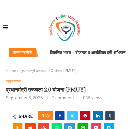
बांधकाम कामगार,कंत्राटदार. सुशिक्षित बेरोजगार अभिय
ताज्या घडामोडी
जन्म मृत्यू अधिनियम
महाराष्ट्र विकास सेवा कामकाज वाटपाबाबत
प्रसूति रजा
अंतिम वेतन प्रमाणपत्राच्या नमुन्यात सुधारणा
शासकीय वाहन
वाहन चालक: अतिकलिक भत्ता
गणवेश: वाहन चालक
Home
»
प्रधानमंत्री उज्ज्वला 2.0 योजना [PMUY]
महसूल योजना
प्रधानमंत्री उज्ज्वला 2.0 योजना [PMUY]
September 6, 2025
0 comment
836
views
0
SHARE