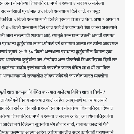
्योदय अन्न योजनेच्या शिधापत्रिकांमध्ये १ अथवा २ सदस्य असलेल्या
सदस्यांसाठी प्रतिमाह ३५ किलो अन्नधान्य दिले जाते. वर नमूद
्यक्तीकरिता ५ किलो अन्नधान्याचे दिलेले प्रमाण विचारात घेता. अशा १ अथवा २
जे ३५ किलो अन्नधान्य दिले जात आहे ते आवश्यकते पेक्षा जास्त असल्याने
ली जात नसल्याची शक्यता आहे. त्यामुळे अन्नधान्य उचली अभावी व्यपगत
राधान्य कुटुंबांच्या लाभार्थ्यामध्ये वर्ग करण्यात आल्या तर त्यांना आवश्यक
ोणारे सुमारे २५ ते ३० किलो अन्नधान्य प्राधान्य कुटुंबांतील किमान एका
दस्य असलेल्या कुटुंबांना जर अंत्योदय अन्न योजनेची शिधापत्रिका दिली तर
माण झालेल्या वाढीव इष्टांकामध्ये जास्तीत जास्त वंचित लाभार्थी समाविष्ट
अन्नधान्यामध्ये राज्यातील लोकसंख्येपैकी जास्तीत जास्त व्यक्तींना
यापूर्वी शासनाकडून निर्गमित करण्यात आलेल्या विविध शासन निर्णय /
ता वेगवेगळे निकष लावण्यात आले आहेत. त्याप्रमाणे मा. न्यायालयाने
करिता सर्व आदिवासींना अंत्योदय अन्न योजनेच्या शिधापत्रिका देण्यात
नेच्या शिधापत्रिकांमध्ये १ अथवा २ सदस्य आहेत, त्या शिधापत्रिकांचा
च्या आदेशांन्वये दिलेल्या सूचनांचा भंग होणार नाही, याबाबत काळजी घेणे
क्त करण्यात आल्या आहेत, त्यांच्याबाबतीत सदर कार्यवाही प्राथम्याने