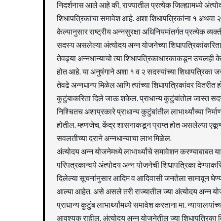
निदर्शनास आले आहे की, राज्यातील प्रत्येक जिल्ह्यामध्ये अंत
शिधापत्रिकांचा समावेश आहे. अशा शिधापत्रिकांना १ अथवा २ 
केल्यानुसार राष्ट्रीय अन्नसुरक्षा अधिनियमांतर्गत प्रत्येक व
सदस्य असलेल्या अंत्योदय अन्न योजनेच्या शिधापत्रिकांकरिता 
तेवढ्या अन्नधान्याचो त्या शिधापत्रिकाधारकाकडून उचलही के
होत आहे. या अनुषंगाने अशा १ व २ सदस्यांच्या शिधापत्रिका जर प्
तेवढे अन्नधान्य मिळेल आणि त्यांच्या शिधापत्रिकांवर वितरीत ह
कुटुंबाकरिता दिले जाऊ शकेल. प्राधान्य कुटुंबांतोल जास्त स
निश्चितच अशाप्रकारे प्राधान्य कुटुंबांतील लाभार्थ्यांच्या निर्
होतील. म्हणजेच, केंद्र शासनाकडून प्राप्त होत असलेल्या एकूण 
सवलतीच्या दराने अन्नधान्याचा लाभ मिळेल.
अंत्योदय अन्न योजनेमध्ये लाभार्थ्यांचे समावेशन करण्याबाबत 
परिपत्रकान्वये अंत्योदय अन्न योजनेची शिधापत्रिका देण्याकरि
दिलेल्या सूचनांनुसार आदिम व आदिवासी जनतेला सामावून घेण्या
आल्या आहेत. असे असले तरी राज्यातील ज्या अंत्योदय अन्न योज
प्राधान्य कुटुंब लाभार्थ्यांमध्ये समावेश करताना मा. न्यायालयां
आवश्यक राहील. अंत्योदय अन्न योजनेतील ज्या शिधापत्रिका विभ