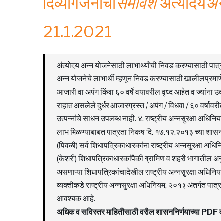
दिव्यांगजनांचा
समावेश
अंत्योदय
अन
21.1.2021
अंत्योदय अन्न योजनेसाठी लाभार्थ्यांची निवड करण्यासाठी पात्र ल
अन्न योजनेचे लाभार्थी म्हणून निवड करण्यासाठी खालीलप्रमाणे 
आजारी वा अपंग किंवा ६० वर्षे वयावरील वृध्द आहेत व ज्यांन
राहात असलेले दुर्धर आजारग्रस्त / अपंग / विधवा / ६० वर्षाव
उत्पन्नांचे साधन उपलब्ध नाही. ४. राष्ट्रीय अन्नसुरक्षा अधि
लाभ मिळण्याबाबत पात्रता निकष दि. १७.१२.२०१३ च्या शासन नि
(पिवळी) सर्व शिधापत्रिकाधारकांना राष्ट्रीय अन्नसुरक्षा अध
(केशरी) शिधापत्रिकाधारकांपैकी ग्रामिण व शहरी भागातील अनुक
असणाऱ्या शिधापत्रिकांचादेखील राष्ट्रीय अन्नसुरक्षा अधिनियम
व्यक्तीकडे राष्ट्रीय अन्नसुरक्षा अधिनियम, २०१३ अंतर्गत पात
आवश्यक आहे.
अधिक व सविस्तर माहितीसाठी वरील शासननिर्णयाच्या PD