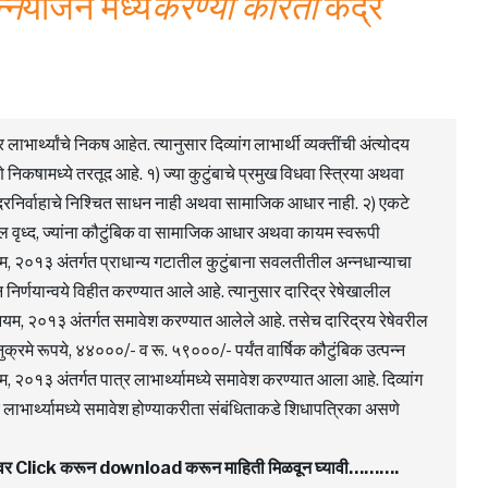
्न
योजने मध्ये
करण्या करिता
केंद्र
ाभार्थ्यांचे निकष आहेत. त्यानुसार दिव्यांग लाभार्थी व्यक्तींची अंत्योदय
निकषामध्ये तरतूद आहे. १) ज्या कुटुंबाचे प्रमुख विधवा स्त्रिया अथवा
ा उदरनिर्वाहाचे निश्चित साधन नाही अथवा सामाजिक आधार नाही. २) एकटे
रील वृध्द, ज्यांना कौटुंबिक वा सामाजिक आधार अथवा कायम स्वरूपी
नियम, २०१३ अंतर्गत प्राधान्य गटातील कुटुंबाना सवलतीतील अन्नधान्याचा
र्णयान्वये विहीत करण्यात आले आहे. त्यानुसार दारिद्र रेषेखालील
िनियम, २०१३ अंतर्गत समावेश करण्यात आलेले आहे. तसेच दारिद्रय रेषेवरील
्रमे रूपये, ४४०००/- व रू. ५९०००/- पर्यंत वार्षिक कौटुंबिक उत्पन्न
, २०१३ अंतर्गत पात्र लाभार्थ्यामध्ये समावेश करण्यात आला आहे. दिव्यांग
्र लाभार्थ्यामध्ये समावेश होण्याकरीता संबंधिताकडे शिधापत्रिका असणे
F वर Click करून download करून माहिती मिळवून घ्यावी……….