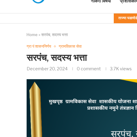
नोकरी विषयी
प्रशासकीय
ताज्या घडामोड
Home
»
सरपंच, सदस्य भत्ता
ग्रा पं शासननिर्णय
ग्रामविकास सेवा
सरपंच, सदस्य भत्ता
December 20, 2024
0 comment
3.7K
views