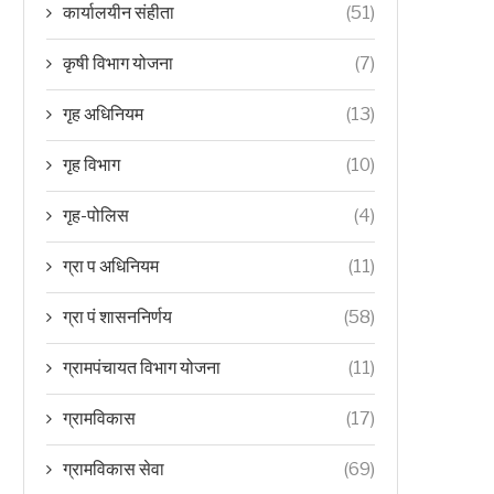
कार्यालयीन संहीता
(51)
कृषी विभाग योजना
(7)
गृह अधिनियम
(13)
गृह विभाग
(10)
गृह-पोलिस
(4)
ग्रा प अधिनियम
(11)
दल केलेला नाही असे वेबसाइट स्पष्टपणे नमूद करते. तसेच ह्या संकेतस्थळाचा कोणताही व्
ग्रा पं शासननिर्णय
(58)
ग्रामपंचायत विभाग योजना
(11)
ग्रामविकास
(17)
ग्रामविकास सेवा
(69)