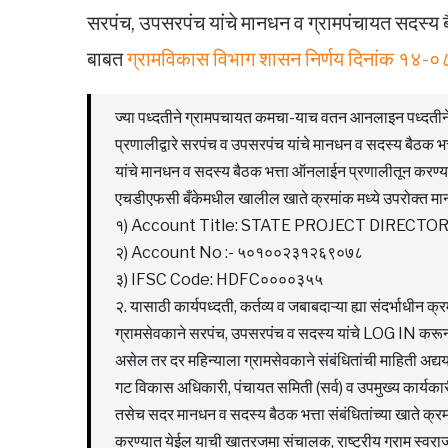
सरपंच, उपसरपंच यांचे मानधन व ग्रामपंचायत सदस्य बै
बाबत
ग्रामविकास विभाग शासन निर्णय दिनांक १४-
ज्या पध्दतीने ग्रामपचायत कमचा-याच वतन आनलाइन पध्दतीने थेट
प्रणालीद्वारे सरपंच व उपसरपंच यांचे मानधन व सदस्य बैठक भत्
यांचे मानधन व सदस्य बैठक भत्ता ऑनलाईन प्रणालीतून करण्यात 
एचडीएफसी बँकेमधील खालील खाते क्रमांक मध्ये उपरोक्त मान
१) Account Title: STATE PROJECT DIRECT
२) Account No :- ५०१००२३१२६९०७८
३) IFSC Code: HDFC००००३५५
२. यासाठी कार्यपध्दती, कर्तव्य व जबाबदाऱ्या ह्या संदर्भाधीन 
ग्रामसेवकाने सरपंच, उपसरपंच व सदस्य यांचे LOG IN करू
असेल तर दर महिन्याला ग्रामसेवकाने संबंधितांची माहिती अद्य
गट विकास अधिकारी, पंचायत समिती (सर्व) व उपमुख्य कार्यकार
तसेच सदर मानधन व सदस्य बैठक भत्ता संबंधितांच्या खाते क्
करण्यात येईल याची खातरजमा संचालक, राष्ट्रीय ग्राम स्वरा