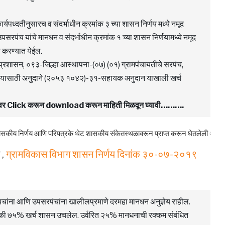
कार्यपध्दतीनुसारच व संदर्भाधीन क्रमांक ३ च्या शासन निर्णय मध्ये नमूद
सरपंच यांचे मानधन व संदर्भाधीन क्रमांक १ च्या शासन निर्णयामध्ये नमूद
ा करण्यात येईल.
 प्रशासन, ०९३-जिल्हा आस्थापना-(०७) (०१) ग्रामपंचायतीचे सरपंच,
वेतन यासाठी अनुदाने (२०५३ १०४२)-३१-सहायक अनुदान याखाली खर्च
F वर Click करून download करून माहिती मिळवून घ्यावी……….
 परिपत्रके थेट शासकीय संकेतस्थळावरून प्राप्त करून घेतलेली असल्याने त्यात कोणताही ब
 ,
ग्रामविकास विभाग शासन निर्णय दिनांक ३०-०७-२०१९
पचांना आणि उपसरपंचांना खालीलप्रमाणे दरमहा मानधन अनुज्ञेय राहील.
ापैकी ७५% खर्च शासन उचलेल. उर्वरित २५% मानधनाची रक्कम संबंधित