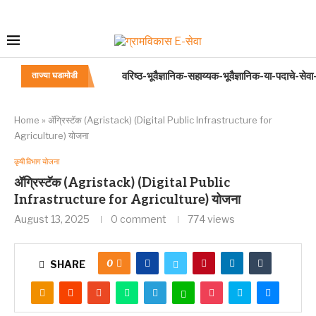
वरिष्ठ-भूवैज्ञानिक-सहाय्यक-भूवैज्ञानिक-या-पदाचे-सेव
ताज्या घडामोडी
वरिष्ठ-भूभौतिकतज्ञ-सहाय्यक[ASSISTANT SENI
वरिष्ठ-रसायनी [SENIOR CHEMIST]या पदाचे सेव
अंगणवाडी सेविका वय निश्चित बाबत
बालवाडी केंद्रातील बालवाडी शिक्षिका /मदतनीस यांना थे
हज समिती अधिनियम २००२
महाराष्ट्र सावकारी नियमन अधिनियम २०१४ पुस्तिका
मान्यता प्राप्त मुक्त विद्यापीठाची पदवी परीक्षा उत्तीर्ण अं
अंगणवाडी मदतनीस यांना सुट्या व रजा
Home
»
ॲग्रिस्टॅक (Agristack) (Digital Public Infrastructure for
Agriculture) योजना
कृषी विभाग योजना
ॲग्रिस्टॅक (Agristack) (Digital Public
Infrastructure for Agriculture) योजना
August 13, 2025
0 comment
774
views
0
SHARE