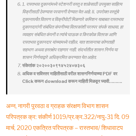
1. रास्तभाव दुकानांमध्ये स्टेशनरी वस्तु व शाळेसाठी उपयुक्त साहित्य
विक्रीसाठी ठेवण्यास परवानगी देण्यात येत आहे. II. उपरोक्त वस्तूंचे
दुकानापर्यंत वितरण व विक्रीपोटी मिळणारे कमिशन याबाबत रास्तभाव
दुकानदारांनी संबंधित कंपनीच्या वितरकांशी परस्पर संपर्क साधावा. हा
व्यवहार संबंधित कंपनी व त्यांचे घाऊक व किरकोळ वितरक आणि
रास्तभाव दुकानदार यांच्यामध्ये राहील. यात शासनाचा कोणताही
सहभाग अथवा हस्तक्षेप राहणार नाही. संदर्भातील शासन निर्णय या
शासन निर्णयाद्वारे अधिक्रमित करण्यात येत आहेत.
संकेतांक २०२००३०९१४५२४०७३०६
अधिक व सविस्तर माहितीसाठी वरील शासननिर्णयाच्या PDF वर
Click करून download करून माहिती मिळवून घ्यावी……….
अन्न, नागरी पुरवठा व ग्राहक संरक्षण विभाग शासन
परिपत्रक क्र: संकीर्ण 1019/प्र.क्र.322/नापु-31 दि. 09
मार्च, 2020 एकत्रित परिपत्रक – रास्तभाव/ शिधावाटप