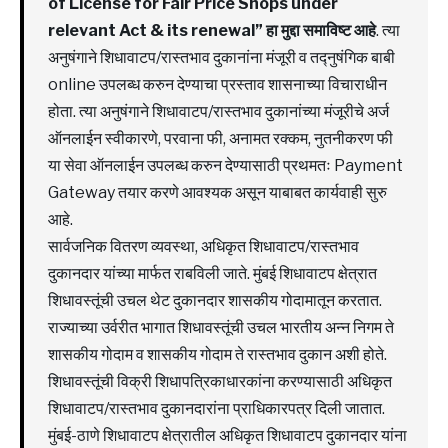
of License for Fair Price Shops under
relevant Act & its renewal” हा मुद्दा समाविष्ट आहे
. त्या
अनुषंगाने शिधावाटप/रास्तभाव दुकानांना मंजूरी व तद्नुषंगिक बाबी
online उपलब्ध करुन देण्याचा प्रस्ताव शासनाच्या विचाराधीन
होता. त्या अनुषंगाने शिधावाटप/रास्तभाव दुकानांच्या मंजूरीचे अर्ज
ऑनलाईन स्वीकारणे, परवाना फी, अनामत रक्कम, नुतनीकरण फी
या सेवा ऑनलाईन उपलब्ध करुन देण्यासाठी प्रथमतः Payment
Gateway तयार करणे आवश्यक असून याबाबत कार्यवाही सुरु
आहे.
सार्वजनिक वितरण व्यवस्था, अधिकृत शिधावाटप/रास्तभाव
दुकानदार यांच्या मार्फत राबविली जाते. मुंबई शिधावाटप क्षेत्रात
शिधावस्तूंची उचल थेट दुकानदार शासकीय गोदामातून करतात.
राज्याच्या उर्वरीत भागात शिधावस्तूंची उचल भारतीय अन्न निगम ते
शासकीय गोदाम व शासकीय गोदाम ते रास्तभाव दुकान अशी होते.
शिधावस्तूंची विक्री शिधापत्रिकाधारकांना करण्यासाठी अधिकृत
शिधावाटप/रास्तभाव दुकानदारांना प्राधिकारपत्र दिली जातात.
मुंबई-ठाणे शिधावाटप क्षेत्रातील अधिकृत शिधावाटप दुकानदार यांना