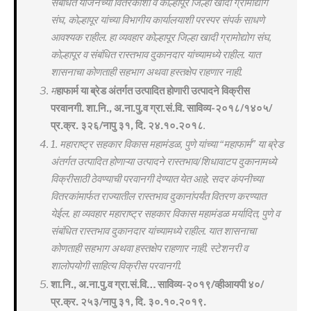
संबंधित योजनेच्या वितरकांशी व कोल्हापूर जिल्हा खादी ग्रामोद्योग
संघ, कोल्हापूर यांच्या विभागीय कार्यालयाशी परस्पर संपर्क साधणे
आवश्यक राहील. हा व्यवहार कोल्हापूर जिल्हा खादी ग्रामोद्योग संघ,
कोल्हापूर व संबंधित रास्तभाव दुकानदार यांच्यामध्ये राहील. यात
शासनाचा कोणताही सहभाग अथवा हस्तक्षेप राहणार नाही.
म
हाफार्म या ब्रेड अंतर्गत उत्पादित होणारी उत्पादने विक्रीस
परवानगी. शा.नि., अ.ना.पु.व ग्रा.सं.वि. साविव्य-२०१८/१४०५/
प्र.क्र. ३२६/नापु ३१, दि. २४.१०.२०१८
.
1. महाराष्ट्र सहकार विकास महामंडळ, पुणे यांच्या “महाफार्म” या ब्रेड
अंतर्गत उत्पादित होणाऱ्या उत्पादने रास्तभाव/शिधावाटप दुकानामध्ये
विक्रीसाठी ठेवण्याची परवानगी देण्यात येत आहे. सदर कंपनीच्या
वितरकांमार्फत राज्यातील रास्तभाव दुकानांपर्यंत वितरण करण्यात
येईल. हा व्यवहार महाराष्ट्र सहकार विकास महामंडळ मर्यादित, पुणे व
संबंधित रास्तभाव दुकानदार यांच्यामध्ये राहील. यात शासनाचा
कोणताही सहभाग अथवा हस्तक्षेप राहणार नाही. स्टेशनरी व
शालोपयोगी साहित्य विक्रीस परवानगी.
शा.नि., अ.ना.पु.व ग्रा.सं.वि… साविव्य-२०१९/व्हीआयपी ४०/
प्र.क्र. २५३/नापु ३१, दि. ३०.१०.२०१९.