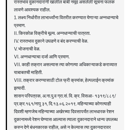
रास्तभाव दुकानदारांनी खालील बाबी नमूद असलेली सूचना फलक
लावणे आवश्यक राहील.
1. लक्ष्य निर्धारीत लाभार्थ्यांना वितरीत करण्यात येणाऱ्या अन्नधान्याचे
प्रमाण.
II. किरकोळ विक्रीचे मूल्य. अन्नधान्याची पात्रता.
IV. रास्तभाव दुकाने उघडणे व बंद करण्याची वेळ.
V. भोजनाची वेळ.
VI. अन्नधान्याचा दर्जा आणि प्रमाण.
VII. काही तक्रार असल्यास त्या कोणत्या अधिकाऱ्याकडे कराव्यात
याबाबतची माहिती.
VIII. तक्रार करण्यासाठी टोल फ्री क्रमांक, हेल्पलाईन क्रमांक
इत्यादी.
शासन परिपत्रक, अ.ना.पु.व ग्रा.सं. वि. क्र. विसआ- १३१९/८८९/
प्र.क्र.१६१/नापु ३१, दि.१३.०६.२०१९. महिन्याच्या कोणत्याही
दिवशी म्हणजेच महिन्याच्या अखेरच्या दिवसापर्यंत लाभधारक रेशन
दुकानामध्ये रेशन घेण्यास आल्यास त्याला दुकानदाराने धान्य उपलब्ध
करुन देणे बंधनकारक राहील, असे न केल्यास त्या दुकानदारावर