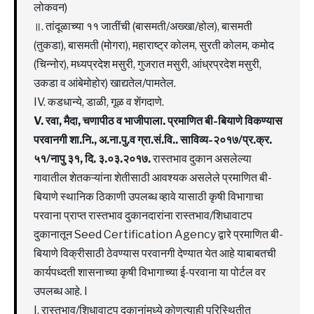
लोकवन)
॥. तांदूळाच्या ११ जातींची (बासमती/अख्खा/होल), बासमती
(तुकडा), बासमती (मोगरा), महाराष्ट्र कोलम, सुरती कोलम, कमोद
(चिन्नोर), मध्यप्रदेश मसुरी, गुजरात मसुरी, आंध्रप्रदेश मसुरी,
उकडा व आंबेमोहोर) खाद्यतेल/पामतेल.
IV. कडधान्ये, डाळी, गूळ व शेंगदाणे.
V. रवा, मैदा, चणापीठ व भाजीपाला. प्रमाणित बी-बियाणे विकण्यास
परवानगी शा.नि., अ.ना.पु.व ग्रा.सं.वि.. साविव्य-२०१७/प्र.क्र.
५१/नापु ३१, दि. ३.०३.२०१७.
रास्तभाव दुकान असलेल्या
गावातील शेतकऱ्यांना शेतीसाठी आवश्यक असलेले प्रमाणित बी-
बियाणे स्थानिक ठिकाणी उपलब्ध व्हावे यासाठी कृषी विभागाचा
परवाना प्राप्त रास्तभाव दुकानदारांना रास्तभाव/शिधावाटप
दुकानातून Seed Certification Agency द्वारे प्रमाणित बी-
बियाणे विक्रीसाठी ठेवण्यास परवानगी देण्यात येत आहे याबाबतची
कार्यपध्दती शासनाच्या कृषी विभागाच्या ई-परवाना या पोर्टल वर
उपलब्ध आहे. I
I. रास्तभाव/शिधावाटप दुकानांमध्ये कोणत्याही परिस्थितीत