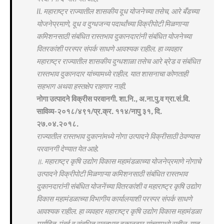
II. महाराष्ट्र राज्यातील शासकीय दूध योजनेच्या तसेच, आरे बँडच्या
योजनेप्रमाणे, दूध व दुग्धजन्य पदार्थांच्या विक्रीपोटी मिळणाऱ्या
कमिशनसाठी संबंधित रास्तभाव दुकानदारांनी संबंधित योजनेच्या
वितरकांशी परस्पर संपर्क साधणे आवश्यक राहील. हा व्यवहार
महाराष्ट्र राज्यातील शासकीय दुग्धशाळा तसेच आरे ब्रेड व संबंधित
रास्तभाव दुकानदार यांच्यामध्ये राहील. यात शासनाचा कोणताही
सहभाग अथवा हस्तक्षेप राहणार नाही.
नोगा उत्पादने विक्रीस परवानगी. शा.नि., अ.ना.पु.व ग्रा.सं.वि.
साविव्य-२०१८/४९१/प्र.क्र. ११४/नापु ३१, दि.
२७.०४.२०१८.
राज्यातील रास्तभाव दुकानांमध्ये नोगा उत्पादने विक्रीसाठी ठेवण्यास
परवानगी देण्यात येत आहे.
॥. महाराष्ट्र कृषि उद्योग विकास महामंडळाच्या योजनेप्रमाणे नोगाचे
उत्पादने विक्रीपोटी मिळणाऱ्या कमिशनसाठी संबंधित रास्तभाव
दुकानदारांनी संबंधित योजनेंच्या वितरकांशी व महाराष्ट्र कृषि उद्योग
विकास महामंडळाच्या विभागीय कार्यालयाशी परस्पर संपर्क साधणे
आवश्यक राहील. हा व्यवहार महाराष्ट्र कृषि उद्योग विकास महामंडळा
मर्यादित, मुंबई व संबधित रास्तभाव दुकानदार यांच्यामध्ये राहील. यात