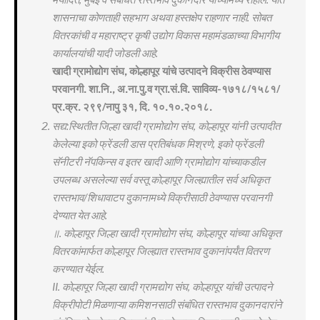
शासनाचा कोणताही सहभाग अथवा हस्तक्षेप राहणार नाही. सोबत
वितरकांची व महाराष्ट्र कृषी उद्योग विकास महामंडळाच्या विभागीय
कार्यालयांची यादी जोडली आहे.
खादी ग्रामोद्योग संघ, कोल्हापूर यांचे उत्पादने विक्रीस ठेवण्यास
परवानगी. शा.नि., अ.ना.पु.व ग्रा.सं.वि. साविव्य-१७१८/१५८१/
प्र.क्र. २९९/नापु ३१, दि. १०.१०.२०१८.
सद्य:स्थितीत जिल्हा खादी ग्रामोद्योग संघ, कोल्हापूर यांनी उत्पादीत
केलेल्या इको फ्रेंडली डास प्रतिबंधक मिश्रणे, इको फ्रेंडली
सॅनीटरी नॅपकिन्स व इतर खादी आणि ग्रामोद्योग यांच्याकडील
उपलब्ध असलेल्या सर्व वस्तू कोल्हापूर जिल्ह्यातील सर्व अधिकृत
रास्तभाव/शिधावाटप दुकानामध्ये विक्रीसाठी ठेवण्यास परवानगी
देण्यात येत आहे.
॥. कोल्हापूर जिल्हा खादी ग्रामोद्योग संघ, कोल्हापूर यांच्या अधिकृत
वितरकांमार्फत कोल्हापूर जिल्ह्यात रास्तभाव दुकानांपर्यंत वितरण
करण्यात येईल.
II. कोल्हापूर जिल्हा खादी ग्रामद्योग संघ, कोल्हापूर यांची उत्पादने
विक्रीपोटी मिळणाऱ्या कमिशनसाठी संबंधित रास्तभाव दुकानदारांने