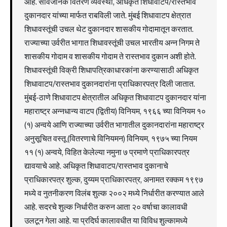
आहे. सार्वजनिक वितरण व्यवस्था, अधिकृत शिधावाटप/रास्तभाव
दुकानदार यांच्या मार्फत राबविली जाते. मुंबई शिधावाटप क्षेत्रात
शिधावस्तूंची उचल थेट दुकानदार शासकीय गोदामातून करतात.
राज्याच्या उर्वरीत भागात शिधावस्तूंची उचल भारतीय अन्न निगम ते
शासकीय गोदाम व शासकीय गोदाम ते रास्तभाव दुकान अशी होते.
शिधावस्तूंची विक्री शिधापत्रिकाधारकांना करण्यासाठी अधिकृत
शिधावाटप/रास्तभाव दुकानदारांना प्राधिकारपत्र दिली जातात.
मुंबई-ठाणे शिधावाटप क्षेत्रातील अधिकृत शिधावाटप दुकानदार यांना
महाराष्ट्र अन्नधान्य वाटप (द्वितीय) विनियम, १९६६ च्या विनियम १०
(१) अन्वये आणि राज्याच्या उर्वरीत भागातील दुकानदारांना महाराष्ट्र
अनुसूचित वस्तू (वितरणाचे विनियमन) विनियम, १९७५ च्या नियम
११ (१) अन्वये, विहित केलेल्या नमुना ७ प्रमाणे प्राधिकारपत्र
द्यावयाचे आहे. अधिकृत शिधावाटप/रास्तभाव दुकानाचे
प्राधिकारपत्र शुल्क, दुय्यम प्राधिकारपत्र, अनामत रक्कम १९९७
मध्ये व नुतनीकरण विलंब शुल्क २००२ मध्ये निर्धारीत करण्यात आले
आहे. सदरचे शुल्क निर्धारीत करुन आता २० वर्षाचा कालावधी
उलटून गेला आहे. या प्रदिर्घ कालावधीत या विविध शुल्कामध्ये