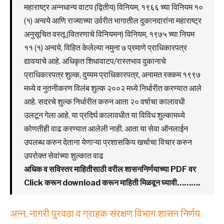
महाराष्ट्र अन्नधान्य वाटप (द्वितीय) विनियम, १९६६ च्या विनियम १०
(१) अन्वये आणि राज्याच्या उर्वरीत भागातील दुकानदारांना महाराष्ट्र
अनुसूचित वस्तू (वितरणाचे विनियमन) विनियम, १९७५ च्या नियम
११ (१) अन्वये, विहित केलेल्या नमुना ७ प्रमाणे प्राधिकारपत्र
द्यावयाचे आहे. अधिकृत शिधावाटप/रास्तभाव दुकानाचे
प्राधिकारपत्र शुल्क, दुय्यम प्राधिकारपत्र, अनामत रक्कम १९९७
मध्ये व नुतनीकरण विलंब शुल्क २००२ मध्ये निर्धारीत करण्यात आले
आहे. सदरचे शुल्क निर्धारीत करुन आता २० वर्षाचा कालावधी
उलटून गेला आहे. या प्रदिर्घ कालावधीत या विविध शुल्कामध्ये
कोणतीही वाढ करण्यात आलेली नाही. आता या सेवा ऑनलाईन
उपलब्ध करुन देताना येणाऱ्या प्रशासकिय खर्चाचा विचार करुन
उपरोक्त सेवांच्या शुल्कात वाढ
अधिक व सविस्तर माहितीसाठी वरील शासननिर्णयाच्या PDF वर
Click करून download करून माहिती मिळवून घ्यावी……….
अन्न, नागरी पुरवठा व ग्राहक संरक्षण विभाग शासन निर्णय