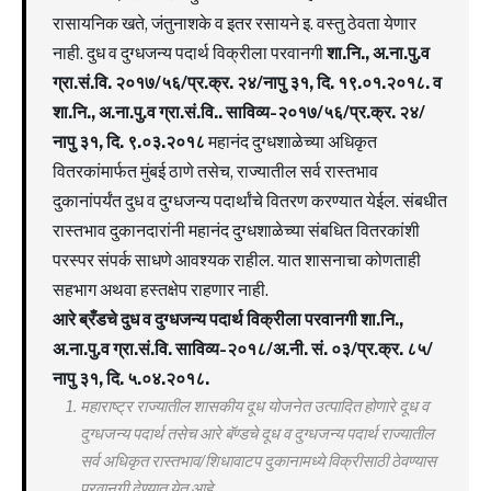
रासायनिक खते, जंतुनाशके व इतर रसायने इ. वस्तु ठेवता येणार
नाही. दुध व दुग्धजन्य पदार्थ विक्रीला परवानगी
शा.नि., अ.ना.पु.व
ग्रा.सं.वि. २०१७/५६/प्र.क्र. २४/नापु ३१, दि. १९.०१.२०१८. व
शा.नि., अ.ना.पु.व ग्रा.सं.वि.. साविव्य-२०१७/५६/प्र.क्र. २४/
नापु ३१, दि. ९.०३.२०१८
महानंद दुग्धशाळेच्या अधिकृत
वितरकांमार्फत मुंबई ठाणे तसेच, राज्यातील सर्व रास्तभाव
दुकानांपर्यंत दुध व दुग्धजन्य पदार्थांचे वितरण करण्यात येईल. संबधीत
रास्तभाव दुकानदारांनी महानंद दुग्धशाळेच्या संबधित वितरकांशी
परस्पर संपर्क साधणे आवश्यक राहील. यात शासनाचा कोणताही
सहभाग अथवा हस्तक्षेप राहणार नाही.
आरे ब्रँडचे दुध व दुग्धजन्य पदार्थ विक्रीला परवानगी शा.नि.,
अ.ना.पु.व ग्रा.सं.वि. साविव्य-२०१८/अ.नी. सं. ०३/प्र.क्र. ८५/
नापु ३१, दि. ५.०४.२०१८.
महाराष्ट्र राज्यातील शासकीय दूध योजनेत उत्पादित होणारे दूध व
दुग्धजन्य पदार्थ तसेच आरे बॅण्डचे दूध व दुग्धजन्य पदार्थ राज्यातील
सर्व अधिकृत रास्तभाव/शिधावाटप दुकानामध्ये विक्रीसाठी ठेवण्यास
परवानगी देण्यात येत आहे.