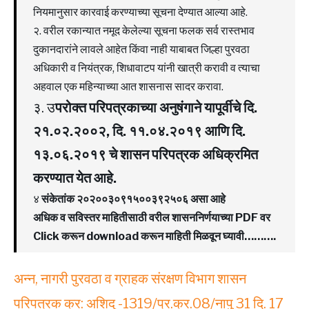
नियमानुसार कारवाई करण्याच्या सूचना देण्यात आल्या आहे.
२. वरील रकान्यात नमूद केलेल्या सूचना फलक सर्व रास्तभाव
दुकानदारांने लावले आहेत किंवा नाही याबाबत जिल्हा पुरवठा
अधिकारी व नियंत्रक, शिधावाटप यांनी खात्री करावी व त्याचा
अहवाल एक महिन्याच्या आत शासनास सादर करावा.
३. उ
परोक्त परिपत्रकाच्या अनुषंगाने यापूर्वीचे दि.
२१.०२.२००२, दि. ११.०४.२०१९ आणि दि.
१३.०६.२०१९ चे शासन परिपत्रक अधिक्रमित
करण्यात येत आहे.
४
संकेतांक २०२००३०९१५००३९२५०६ असा आहे
अधिक व सविस्तर माहितीसाठी वरील शासननिर्णयाच्या PDF वर
Click करून download करून माहिती मिळवून घ्यावी……….
अन्न, नागरी पुरवठा व ग्राहक संरक्षण विभाग शासन
परिपत्रक क्र: अशिदु -1319/प्र.क्र.08/नापु 31 दि. 17