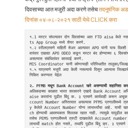
दिवसाच्या आत मजुरी अदा करणे तसेच
तदनुषंगिक अड
दिनांक ०४-०८-२०२१ साठी येथे CLICK करा
१.1 मस्टर संपल्यावर दोन दिवसांच्या आत FTD aisa केले न
ts App Group मध्ये शेयर करणे.
१.२ वरीलप्रमाणे माहिती शेअर आल्यावर APO यांनी याच दि
वारंवार एखाद्या APO ODEO कडून मस्टर बंद होण्याच्या ६ दिवसां
असल्यास संबंधितांवर कारवाई करणे.
MIS Coordinator यानी कोणत्याही परिस्थितीत तालुका/जिल्
१.५ याप्रमाणे मजूरी अदा केली नसल्याचे दिसून आल्यास जिल्ह
निकित करण्यात येईल
२. PFMB मधून Bank Account खरे असण्याची शहानिशा कर
अलिकडच्या काळात भारत सरकारने एखादे Bank Account अस्तित
aise करतांना पुढील बिंदु क. ३ प्रमाणे कार्यवाही करू
ccount Number अस्तित्वात असल्यास PFMS प्रणालीमध्ये त्रु
y केलेले Account Number योग्य लाभार्थ्यांचा आहे. याची 
ch होण्याची आवश्यकता शिल्लक रहात नाही. त्यामुळे यापुढील का
तसेच PEMS प्रणालीमध्ये त्रुटी दाखवलेले Account number
लाभार्थी match होत नसते, तथापि पुढौल बिंदु क्र. ३ प्रमाणे 