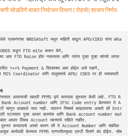
चणी सोडविणे बाबत नियोजन विभाग ( रोहयो) शासन निर्णय
सलेले प्रकरणांचा NREGASoft मधून माहिती काढून APO/CDEO यांना Wha
वशी ODEO कडून FTO mite करून घेणे,
च्या आत FTD Raise होत नसल्यास आणि त्यांना पुन्हा पुन्हा सांगावे लागत 
ह्यातील १००% Payment & दिवसाच्या आत होईल असे पाहणे,
्याचे MIS Coordinator वाणि तालुक्यांचे APO/ CDEO पर ही जमाक्यारी 
णे
्वात असल्याची खात्री PFMS द्वारे करायला सुरुवात केली आहे. FTO R
न अचूक Bank Account number आणि IFSC Code entry केल्यावर ते A
टी म्हणून दाखवले जात नाही. यावरुन निष्कर्ष काढावयाचा असतो की Entr
खात्री पटल्यावर पुन्हा आधार क्रमांक आणि Bank account number mat
ळात आधार लिंक्ड Account महत्त्वाचे राहिले नाहीत.
 दुरुस्त करावयाचे असते कारण की ते Account Number आणि संबंधित 
अचूक कार्यवाही केल्यास PFMS प्रणालीतसुध्दा त्रुटी दिसणे बंद होईल. सोब