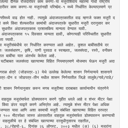
ल्या दैनिक रोजंदारीवर काम करणा-या मजुरांशिवाय महात्मा गांधी राष्ट्रीय 
ीवर काम करणा-या मजुरांनाही परिच्छेद-१ मध्ये निर्धारित केल्याप्रमाणे प्र
 व्याप्तीमध्ये वाढ होत नाही. त्यामुळे अंदाजपत्रकातील वाढ म्हणजे फक्त मजुरी द
 कामे किंवा शेल्फवरील कामांची अंदाजपत्रके सुधारीत मजुरी दरानुसार कर
र सुधारीत अंदाजपत्रकास प्रशासकिय मान्यता देण्यात यावी.
 अंदाजपत्रकास १५ दिवसात मान्यता द्यावी, कोणत्याही परिस्थितीत सुधारीत 
ता घ्यावी.
ा मजुरीसंबंधीचे दर निर्धारित करण्यात आले आहेत. कुशल बाबींसाठीचे दर 
ाधारणतः जलसंधारण, कृषि, पाणी पुरवठा व स्वच्छता, जलसंपदा, रस्ते, वनीकर
शल बाबींचा यात अंतर्भाव केलेला आहे.
 घटीबाबत जलसंपदा खात्याच्या विहित नियमाप्रमाणे मोजमाप घेऊन मजुरी अदा 
ळ क्षेत्रे (जोडपत्र-३) येथे उल्लेख केलेल्या शासन निर्णयान्वये शासनाने 
पत्र-दोन व जोडपत्र-तीन मधील शासन निर्णयातील जिल्हे तालुके/गावे/पाडे/
शासन निर्णयानुसार करुन मगच मजुरीच्या दराबाबत कार्यान्वयीन यंत्रणेने 
वाहतूक मजूरांमार्फत डोक्यावरुन करणे गृहीत धरले आहे व शंभर मीटर पेक्षा 
ंवा डंपर याद्वारे करणे अभिप्रेत आहे. त्यामुळे शंभर मीटर पेक्षा अधिक 
जण्यात यावा आणि अशा कामाची मजुरी संबंधित खात्याच्या विहित दरपत्र
त १०० मीटरपेक्षा जास्त अंतरावरील वाहतूक मजुरांमार्फत डोक्यावरुन करण्याची 
हतुकीचे दर हे संबंधित खात्याच्या दरसुधीनुसारच राहतील,
्र. ३८/रोहयो-६, दिनांक २६ ऑगस्ट, २००३ मधील (अ) (६) मजुरांना 