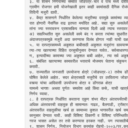
३. या शासन निर्णयाच्या समवेत जोडपत्र-चार व पाच मध्ये दर्शविले
ग्रामीण रोजगार हमी योजनेखाली इतर काही कामांसाठी दैनिक रोजंदार
तिदिनी मजुरी द्यावी.
४. केंद्र शासनाने निर्धारित केलेल्या मजुरीच्या दरामुळे कामांच्या
रात होणारी नैसर्गिक वाढ इतपत मर्यादित आहे. सद्या सुरु असलेली
तांना ज्या स्तरावरुन प्रशासकिय मान्यता दिली आहे त्याच स्तराव
अ) सद्यस्थितीत सुरु असलेली कामे बंद न करता त्यांच्या सुधारीत
अंदाजपत्रकामुळे मजुरी अदा करण्यास विलंब होणार नाही याची दक्ष
५. या दरपत्रकामध्ये अकुशल बाबीसाठी अकुशल मजुरांना द्यावयाच्य
त्या-त्या खात्याच्या विहित दरसुचीनुसार देण्यात यावेत. सर्वस
ण, इत्यादींच्या कामाच्या ज्या अकुशल बाबी आहेत, त्या सर्व अकु
६. संबंधित खात्याच्या कामावरील भरावाचे मोजमाप घेताना संकुचन
करावी.
७. राज्यातील जनजाती उपयोजना क्षेत्रे (जोडपत्र-२) तसेच डोंगरा
घोषित केलेले आहेत. सदर क्षेत्रासाठी मजुरीचे दर ठरविताना जोड
वस्त्या यांचा आदिवासी उपयोजना क्षेत्र व डोंगराळ क्षेत्र
यामध्ये भागशः अथवा पूर्णतः समावेश आहे किंवा कसे, याची खात्री 
निर्णय घ्यावा.
८. हे दरपत्रक निर्धारित करताना एकूण शंभर मीटर अंतरापर्यंतची 
अधिक अंतरावरची वाहतूक ही सामान्यतः गाढव, बैलगाडी, ट्रॅक्टर कि
अंतरावरील वाहतुकीचा खर्च हा कामाध्या कुशल भागावरील खर्च सम
कानुसार देण्यात यावी. काही विशिष्ट ठिकाणी व विशिष्ट परिस्थिती
गरज भासत असेल तर तसे करण्यास हरकत नाही. पण त्यासाठीचे वा
९. शासन निर्णय, नियोजन विभाग क्रमांक रोहयो-२००३/प्र.क