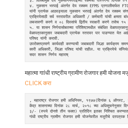
३. विलंबामुळे देय नुकसानभरपाईच्या रकमेची परिगणना दिनांक ०१ ए
४. नुकसान भरपाई अंतर्गत देय रक्कम EFMS प्रणालीमार्फत FTOS
यांनी प्रत्येक आठवड्याला नुकसान भरपाई अंतर्गत देय रक्कम संग
प्रक्रियेसाठी सर्व स्तरावरील अधिकारी / कर्मचारी यांची क्षमता ब
लबजावणी करणे व ०८ दिवसांचे द्वितीय स्वाक्षरी करणे तसेच १५
५. या शासन निर्णयासोबतच्या परिशिष्टामधील संबंधित वेळापत्रकानुसा
वेळापत्रकानुसार जबाबदारी प्रत्येक स्तरावर पार पाडण्यात येत आह
परिषद यांनी करावी.
उपरोक्तप्रमाणे कार्यवाही करण्याची जबाबदारी जिल्हा कार्यक्रम स
कारी अधिकारी, जिल्हा परिषद यांची राहील. या प्रक्रियेचे संनियं
सदर शासन निर्णय महाराष्
महात्मा गाांधी राष्ट्रीय ग्रामीण रोजगार हमी योजना म
CLICK करा
, महाराष्ट्र रोजगार हमी अधिनियम, १९७७(दिनांक ६ ऑगस्ट, 
केंद्र शासनाच्या दिनांक २८ मार्च, २०१८ च्या अधिसूचनेनुसार 
३/- (रुपये दोनशे तीन फक्त) प्रतिदिन इतका निश्चित करण्यात
गांधी राष्ट्रीय ग्रामीण रोजगार हमी योजनेवरील मजुरीचे दरपत्र