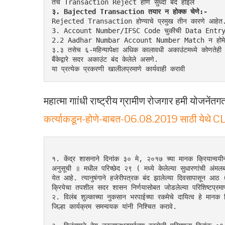
तचे Transaction Reject होणे सुध्दा बंद होईल
३. Bajected Transaction तयार न होक्क चेणे:-
Rejected Transaction होण्याचे प्रमुख तीन कारणे आहेत
3. Account Number/IFSC Code चुकीची Data Entry
2.2 Aadhar Numbar Account Number Match न होम
३.३ तसेच ६-महिन्यापेक्षा अधिक कालावधी अकाउंटमध्ये कोणतेह
बैंकेद्वारे सदर अकाउंट बंद केलेले असणे.
या प्रत्येक प्रकरणी खालीलप्रमाणे कार्यवाही करावी
महात्मा गाांधी राष्ट्रीय ग्रामीण रोजगार हमी योजनेंतग
कर्त्याकडून-होणे-बाबत-06.08.2019 साठी येथे 
१. केंद्र शासनाने दिनांक ३० मे, २०१७ च्या मानक क्रियान्व
अनुसूची ॥ मधील परिच्छेद २९ ( मध्ये केलेल्या सुधारणांची अंमलबज
येत आहे. त्यानुषंगाने हजेरीपत्रक बंद झालेल्या दिवसापासून आठ (
क्रियेचा तपशील सदर शासन निर्णयासोबत जोडलेल्या परिशिष्टप्रमा
२. विलंब शुल्काच्या नुकसान भरपाईच्या रकमेचे दायित्व हे मानक क्र
जिल्हा कार्यक्रम समन्वयक यांनी निश्चित करावे.