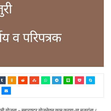
ार हमी योजना – महाराष्ट्र योजनेतून काम करणा-या मजुरांना ८