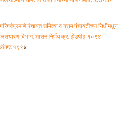
 व बाल कल्याण समितीने राबवावयाच्या योजनांबाबत.06-11-
परिषदेप्रमाणे पंचायत समित्या व ग्राम पंचायतीच्या निधीमधुन
व जलसंधारण विभाग, शासन निर्णय क्र. झेडपीइ-१०९४-
 ऑगष्ट १९९
४