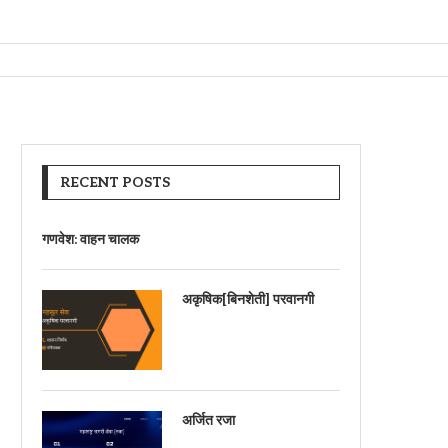
RECENT POSTS
गणवेश: वाहन चालक
अकृषिक[बिनशेती] परवानगी
अर्जित रजा