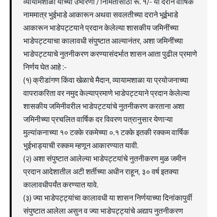
व्यायामशाळा यांच्या उभारणी / निर्मितीसाठी रू. १/- या दराने वार्षिक
नाममात्र भुईभाडे आकारून अथवा सवलतीच्या दराने भूईभाडे
आकारून भाडेपट्टयाने प्रदान केलेल्या शासकीय जमिनींच्या
भाडेपट्टयाचा कालावधी संपुष्टात आल्यानंतर, अशा जमिनींच्या
भाडेपट्टयाचे नुतनीकरण करण्यासंदर्भात शासन आता पुढील प्रमाणे
निर्णय घेत आहे :-
(१) क्रीडांगण किंवा खेळाचे मैदान, व्यायामशाळा या प्रयोजनाच्या
वापराकरिता वर नमुद केल्याप्रमाणे भाडेपट्टयाने प्रदान केलेल्या
शासकीय जमिनीवरील भाडेपट्टयांचे नुतनीकरण करताना अशा
जमिनीच्या प्रचलित वार्षिक दर विवरण पत्रानुसार येणाऱ्या
मुल्यांकनाच्या १० टक्के रकमेच्या ०.१ टक्के इतकी रक्कम वार्षिक
भुईभाड्याची रक्कम म्हणून आकारण्यात यावी.
(२) अशा संपुष्टात आलेल्या भाडेपट्टयांचे नुतनीकरण मुळ जमीन
प्रदान आदेशातील अटी शर्तीच्या अधीन राहून, ३० वर्ष इतक्या
कालावधीपर्यंत करण्यात यावे.
(३) ज्या भाडेपट्ट्यांचा कालावधी या शासन निर्णयाच्या दिनांकापुर्वी
संपुष्टात आलेला असुन व ज्या भाडेपट्ट्यांचे अद्याप नुतनीकरण