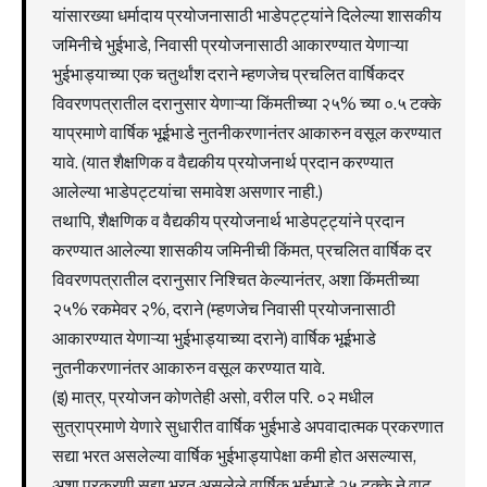
यांसारख्या धर्मादाय प्रयोजनासाठी भाडेपट्ट्यांने दिलेल्या शासकीय
जमिनीचे भुईभाडे, निवासी प्रयोजनासाठी आकारण्यात येणाऱ्या
भुईभाड्याच्या एक चतुर्थांश दराने म्हणजेच प्रचलित वार्षिकदर
विवरणपत्रातील दरानुसार येणाऱ्या किंमतीच्या २५% च्या ०.५ टक्के
याप्रमाणे वार्षिक भूईभाडे नुतनीकरणानंतर आकारुन वसूल करण्यात
यावे. (यात शैक्षणिक व वैद्यकीय प्रयोजनार्थ प्रदान करण्यात
आलेल्या भाडेपट्टयांचा समावेश असणार नाही.)
तथापि, शैक्षणिक व वैद्यकीय प्रयोजनार्थ भाडेपट्ट्यांने प्रदान
करण्यात आलेल्या शासकीय जमिनीची किंमत, प्रचलित वार्षिक दर
विवरणपत्रातील दरानुसार निश्चित केल्यानंतर, अशा किंमतीच्या
२५% रकमेवर २%, दराने (म्हणजेच निवासी प्रयोजनासाठी
आकारण्यात येणाऱ्या भुईभाड्याच्या दराने) वार्षिक भूईभाडे
नुतनीकरणानंतर आकारुन वसूल करण्यात यावे.
(इ) मात्र, प्रयोजन कोणतेही असो, वरील परि. ०२ मधील
सुत्राप्रमाणे येणारे सुधारीत वार्षिक भुईभाडे अपवादात्मक प्रकरणात
सद्या भरत असलेल्या वार्षिक भुईभाड्यापेक्षा कमी होत असल्यास,
अशा प्रकरणी सद्या भरत असलेले वार्षिक भुईभाडे २५ टक्के ने वाढ