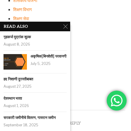
शासकीय योजना
शिक्षण विभाग
शिक्षण सेवा
READ ALSO
शैक्षणिक अधिनियम
संकीर्ण
गृहकर्ज मुद्रांक शुल्क
August 8, 2026
समाजकल्याण विभाग योजना
सामान्य प्रशासन
अकृषिक[बिनशेती] परवानगी
July 5, 2025
सार्वजनिक आरोग्य
सार्वजनिक बांधकाम
हद्द निशाणी दुरस्‍तीबाबत
सेवा प्रवेश: अर्हता, निकष
August 27, 2025
सेवाप्रवेश नियम
देवस्‍थान भत्‍ता
सेवाविषयक
August 1, 2026
सरकारी जमीनीचे वितरण, गायरान जमीन
LEAVE A REPLY
September 18, 2025