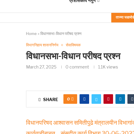
प्रशासकीय नमुने
ताज्या घडामोड
Home
»
विधानसभा-विधान परीषद प्रश्‍न
विभागनिहाय शासननिर्णय
सेवाविषयक
विधानसभा-विधान परीषद प्रश्‍न
March 27, 2025
0 comment
1.1K
views
0
SHARE
विधानपरिषद आश्वासन समितीपुढे मंत्रालयीन विभागांकडू
कार्यवाहीबाबत… संसदीय कार्य विभाग 30-06-20