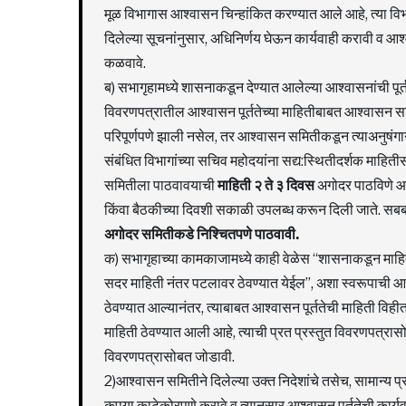
मूळ विभागास आश्वासन चिन्हांकित करण्यात आले आहे, त्या विभाग
दिलेल्या सूचनांनुसार, अधिनिर्णय घेऊन कार्यवाही करावी व आ
कळवावे.
ब) सभागृहामध्ये शासनाकडून देण्यात आलेल्या आश्वासनांची पूर
विवरणपत्रातील आश्वासन पूर्ततेच्या माहितीबाबत आश्वासन स
परिपूर्णपणे झाली नसेल, तर आश्वासन समितीकडून त्याअनुषंगाने 
संबंधित विभागांच्या सचिव महोदयांना सद्य:स्थितीदर्शक माहिती
समितीला पाठवावयाची
माहिती २ ते ३ दिवस
अगोदर पाठविणे आ
किंवा बैठकीच्या दिवशी सकाळी उपलब्ध करून दिली जाते. सबब, 
अगोदर समितीकडे निश्चितपणे पाठवावी.
क) सभागृहाच्या कामकाजामध्ये काही वेळेस “शासनाकडून माहि
सदर माहिती नंतर पटलावर ठेवण्यात येईल”, अशा स्वरूपाची आ
ठेवण्यात आल्यानंतर, त्याबाबत आश्वासन पूर्ततेची माहिती वि
माहिती ठेवण्यात आली आहे, त्याची प्रत प्रस्तुत विवरणपत्रा
विवरणपत्रासोबत जोडावी.
2)आश्वासन समितीने दिलेल्या उक्त निदेशांचे तसेच, सामान्य प्
कृपया काटेकोरपणे करावे व त्यानुसार आश्वासन पूर्ततेची कार्य