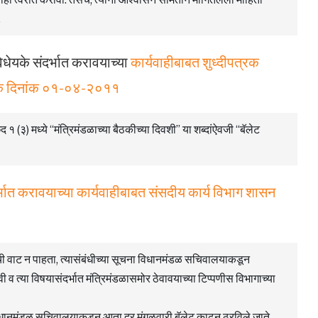
.
के संदर्भात करावयाच्‍या
कार्यवाहीबाबत शुध्‍दीपत्रक
रक दिनांक ०१-०४-२०११
 (३) मध्ये “मंत्रिमंडळाच्या बैठकीच्या दिवशी” या शब्दांऐवजी “बॅलेट
्भात करावयाच्‍या कार्यवाहीबाबत संसदीय कार्य विभाग शासन
ची वाट न पाहता, त्यासंबंधीच्या सूचना विधानमंडळ सचिवालयाकडून
ावी व त्या विषयासंदर्भात मंत्रिमंडळासमोर ठेवावयाच्या टिप्पणीस विभागाच्या
विधानमंडळ सचिवालयाकडून आता दर मंगळवारी बॅलेट काढून ठरविले जाते.