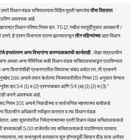
ची उत्तरे विधान मंडळ सचिवालयात विहित मुदती म्हणजेच
तीस दिवसात
) पाठविण आवश्यक आहे.
ाराष्ट्र विधान परिषद नियम क्र. 70 (2; गधील तरतुदींनुसार अध्यक्षानी /
्तरे, हे प्रश्न विभागास प्राप्त झाल्यापासून
तीन महिन्यांच्या
आत विधान
ांचे हस्तांतरण अन्य विभागांना करण्याबाबतची कार्यवाही
. जेव्हा मंत्रालयीन
सूचना अथवा अन्य नैमित्तिक बाबी विधान मंडळ सचिवालयाकडून पाठविण्यात
वाय अन्य विभागांशीही प्रकरणातील विषयाचा संबंध असेल तर, ती प्रकरणे
नुच्छेद 166 अन्वये तयार केलेल्या नियमावलीतील नियम 15 अनुसार देण्यात
ुदेश क्र.54 (1) व (2) प्रश्नाबाबत आणि 54 (अ) (1) (2) य (3) ”
्यवाही करणे आवश्यक आहे.
 नियम 101 अन्वये निकडीच्या व सार्वजनिक महत्त्वाच्या बाबीकडे
 सूचना पिठासीन अधिकारी स्वीकृत करतात व त्या विधान मंडळ
येतात. अशा सूचनांवरील निवेदनाच्याच्या प्रती विधान मंडळ सचिवालयाकडे
शी संध्याकाळी 5.00 वाजेपर्यंत त्या सचिवालयाकडे पाठविण्यात याव्यात.
नसल्यास, त्या सभागृहाचे कामकाज सुरु होण्यापूर्वी किमान दीड तास अगोदर