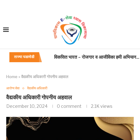
बांधकाम कामगार,कंत्राटदार. सुशिक्षित बेरोजगार अभिय
ताज्या घडामोडी
जन्म मृत्यू अधिनियम
महाराष्ट्र विकास सेवा कामकाज वाटपाबाबत
प्रसूति रजा
अंतिम वेतन प्रमाणपत्राच्या नमुन्यात सुधारणा
शासकीय वाहन
वाहन चालक: अतिकलिक भत्ता
गणवेश: वाहन चालक
Home
»
वैद्यकीय अधिकारी गोपनीय अहवाल
आरोग्य सेवा
वैद्यकीय अधिकारी
वैद्यकीय अधिकारी गोपनीय अहवाल
December 10, 2024
0 comment
2.1K
views