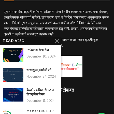
सुचना सदर वेबसाईट ही कर्मचारी-अधिकारी यांना दैनदीन कामकाजात आस्थापना विषयक,
लेखाविषयक, योजनांची माहिती, ज्ञान प्राप्त व्हावे व दैंनदिन कामकाजात अचूक वापर करून
शासन निर्देशां नुसार अचूक अंमलबजावणी करता यावीया उद्देशाने निर्मीत केलेली आहे.
सदर वेबसाईट निर्मीतीचा कोणताही व्यवसायिक हेतु नाही. तथापि, अनावधानाने राहिलेल्या
त्रुटी वा चुकीसाठी जबाबदार राहणार नाही.
अधिक अभ्यासासाठी मुळ नियम व शासन निर्णयाचे वाचन करावे. सदर त्रुटी/चुक
READ ALSO
निदर्शनास आणुन दिल्यास सुधारणा करण्यात येईल.
गणवेश: आरोग्य सेवा
December 10, 2024
रुग्ण शुल्क,ओपीडी फी
November 24, 2024
माहितीस्थळ भेटीबाबत
वैद्यकीय अधिकारी गट अ
सेवाप्रवेश नियम
490349
December 11, 2024
Master File: PHC
RECENT ARTICLES