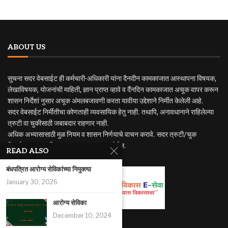
ABOUT US
सुचना सदर वेबसाईट ही कर्मचारी-अधिकारी यांना दैनदीन कामकाजात आस्थापना विषयक,
लेखाविषयक, योजनांची माहिती, ज्ञान प्राप्त व्हावे व दैंनदिन कामकाजात अचूक वापर करून
शासन निर्देशां नुसार अचूक अंमलबजावणी करता यावीया उद्देशाने निर्मीत केलेली आहे.
सदर वेबसाईट निर्मीतीचा कोणताही व्यवसायिक हेतु नाही. तथापि, अनावधानाने राहिलेल्या
त्रुटी वा चुकीसाठी जबाबदार राहणार नाही.
अधिक अभ्यासासाठी मुळ नियम व शासन निर्णयाचे वाचन करावे. सदर त्रुटी/चुक
निदर्शनास आणुन दिल्यास सुधारणा करण्यात येईल.
READ ALSO
बंधपत्रित आरोग्य सेविकांच्या नियुक्त्या
January 30, 2026
आरोग्य सेविका
December 10, 2024