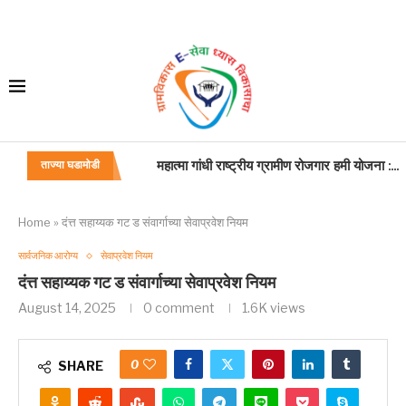
बाह्य यंत्रणा :सेवा
ताज्या घडामोडी
बदली
PFMS केंद्र पुरस्कृत योजनांचे निधी वितरण व विनियो
विकसित भारत – रोजगार व आजीविका हमी अभियान...
बांधकाम कामगार,कंत्राटदार. सुशिक्षित बेरोजगार अभिय
जन्म मृत्यू अधिनियम
महाराष्ट्र विकास सेवा कामकाज वाटपाबाबत
प्रसूति रजा
Home
»
दंत्त सहाय्यक गट ड संवार्गाच्या सेवाप्रवेश नियम
सार्वजनिक आरोग्य
सेवाप्रवेश नियम
दंत्त सहाय्यक गट ड संवार्गाच्या सेवाप्रवेश नियम
August 14, 2025
0 comment
1.6K
views
0
SHARE