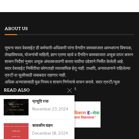
ABOUT US
सुचना सदर वेबसाईट ही कर्मचारी-अधिकारी यांना दैनदीन कामकाजात आस्थापना विषयक,
लेखाविषयक, योजनांची माहिती, ज्ञान प्राप्त व्हावे व दैंनदिन कामकाजात अचूक वापर करून
शासन निर्देशां नुसार अचूक अंमलबजावणी करता यावीया उद्देशाने निर्मीत केलेली आहे.
सदर वेबसाईट निर्मीतीचा कोणताही व्यवसायिक हेतु नाही. तथापि, अनावधानाने राहिलेल्या
त्रुटी वा चुकीसाठी जबाबदार राहणार नाही.
अधिक अभ्यासासाठी मुळ नियम व शासन निर्णयाचे वाचन करावे. सदर त्रुटी/चुक
निदर्शनास आणुन दिल्यास सुधारणा करण्यात येईल.
READ ALSO
प्रसूति रजा
November 23, 2024
शासकीय वाहन
December 18, 2024