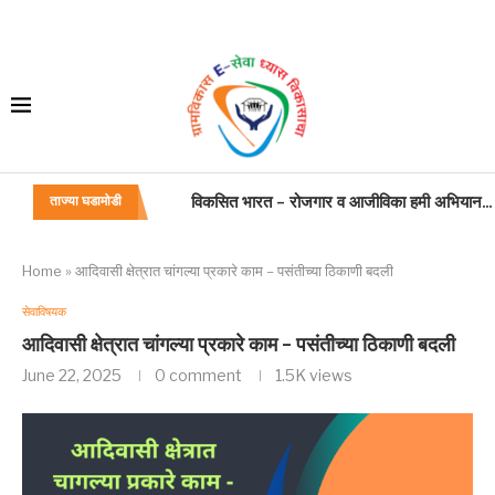
बांधकाम कामगार,कंत्राटदार. सुशिक्षित बेरोजगार अभिय
ताज्या घडामोडी
जन्म मृत्यू अधिनियम
महाराष्ट्र विकास सेवा कामकाज वाटपाबाबत
प्रसूति रजा
अंतिम वेतन प्रमाणपत्राच्या नमुन्यात सुधारणा
शासकीय वाहन
वाहन चालक: अतिकलिक भत्ता
गणवेश: वाहन चालक
Home
»
आदिवासी क्षेत्रात चांगल्या प्रकारे काम – पसंतीच्या ठिकाणी बदली
सेवाविषयक
आदिवासी क्षेत्रात चांगल्या प्रकारे काम – पसंतीच्या ठिकाणी बदली
June 22, 2025
0 comment
1.5K
views