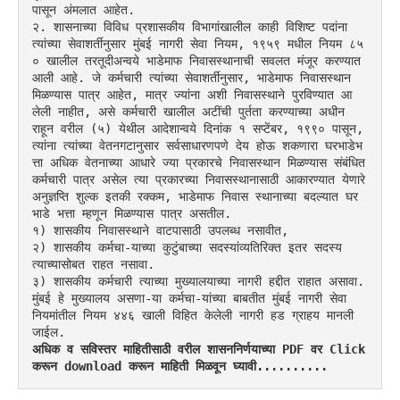
पासून अंमलात आहेत.
२. शासनाच्या विविध प्रशासकीय विभागांखालील काही विशिष्ट पदांना 
त्यांच्या सेवाशर्तीनुसार मुंबई नागरी सेवा नियम, १९५९ मधील नियम ८५
० खालील तरतूदीअन्वये भाडेमाफ निवासस्थानाची सवलत मंजूर करण्यात 
आली आहे. जे कर्मचारी त्यांच्या सेवाशर्तीनुसार, भाडेमाफ निवासस्थान 
मिळण्यास पात्र आहेत, मात्र ज्यांना अशी निवासस्थाने पुरविण्यात आ
लेली नाहीत, असे कर्मचारी खालील अटींची पुर्तता करण्याच्या अधीन 
राहून वरील (५) येथील आदेशान्वये दिनांक १ सप्टेंबर, १९९० पासून, 
त्यांना त्यांच्या वेत‌नगटानुसार सर्वसाधारणपणे देय होऊ शकणारा घरभाडेभ
त्ता अधिक वेतनाच्या आधारे ज्या प्रकारचे निवासस्थान मिळण्यास संबंधित 
कर्मचारी पात्र असेल त्या प्रकारच्या निवासस्थानासाठी आकारण्यात येणारे 
अनुज्ञप्ति शुल्क इतकी रक्कम, भाडेमाफ निवास स्थानाच्या बदल्यात घर
भाडे भत्ता म्हणून मिळण्यास पात्र असतील.
१) शासकीय निवासस्थाने वाटपासाठी उपलब्ध नसावीत,
२) शासकीय कर्मचा-याच्या कुटुंबाच्या सदस्यांव्यतिरिक्त इतर सदस्य 
त्याच्यासोबत राहत नसावा.
३) शासकीय कर्मचारी त्याच्या मुख्यालयाच्या नागरी हद्दीत राहात असावा. 
मुंबई हे मुख्यालय असणा-या कर्मचा-यांच्या बाबतीत मुंबई नागरी सेवा 
नियमांतील नियम ४४६ खाली विहित केलेली नागरी हड ग्राहय मानली 
जाईल. 
अधिक व सविस्तर माहितीसाठी वरील शासननिर्णयाच्या PDF वर Click 
करून download करून माहिती मिळवून घ्यावी..........