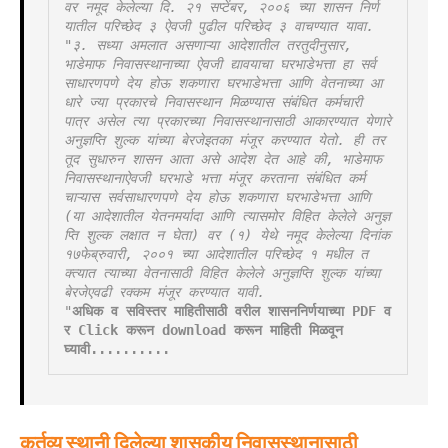
वर नमूद केलेल्या दि. २१ सप्टेंबर, २००६ च्या शासन निर्ण
यातील परिच्छेद ३ ऐवजी पुढील परिच्छेद ३ वाचण्यात यावा.
"३. सध्या अमलात असणाऱ्या आदेशातील तरतुदीनुसार, 
भाडेमाफ निवासस्थानाच्या ऐवजी द्यावयाचा घरभाडेभत्ता हा सर्व
साधारणपणे देय होऊ शकणारा घरभाडेभत्ता आणि वेतनाच्या आ
धारे ज्या प्रकारचे निवासस्थान मिळण्यास संबंधित कर्मचारी 
पात्र असेल त्या प्रकारच्या निवासस्थानासाठी आकारण्यात येणारे 
अनुज्ञप्ति शुल्क यांच्या बेरजेइतका मंजूर करण्यात येतो. ही तर
तूद सुधारुन शासन आता असे आदेश देत आहे की, भाडेमाफ 
निवासस्थानाऐवजी घरभाडे भत्ता मंजूर करताना संबंधित कर्म
चाऱ्यास सर्वसाधारणपणे देय होऊ शकणारा घरभाडेभत्ता आणि 
(या आदेशातील येतनमर्यादा आणि त्यासमोर विहित केलेले अनुज्ञ
प्ति शुल्क लक्षात न घेता) वर (१) येथे नमूद केलेल्या दिनांक 
१७फेब्रुवारी, २००१ च्या आदेशातील परिच्छेद १ मधील त
क्त्यात त्याच्या वेतनासाठी विहित केलेले अनुज्ञप्ति शुल्क यांच्या 
बेरजेएवढी रक्कम मंजूर करण्यात यावी.
"
अधिक व सविस्तर माहितीसाठी वरील शासननिर्णयाच्या PDF व
र Click करून download करून माहिती मिळवून 
घ्यावी..........
कर्तव्य स्थानी दिलेल्या शासकीय निवासस्थानासाठी