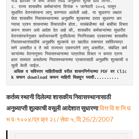
भाडे ह्यापैकी जे कमी असेल तेवढे अनुज्ञप्ती शुल्क द्यावे लागते.
२. राज्य शासकीय कर्मचाऱ्यांना दिनांक १ जानेवारी २००६ पासून 
सुधारित वेतनसंरचना लागू करण्यात आलेली आहे. या सुधारणा लक्षात 
घेता शासकीय निवासस्थानाच्या अनुज्ञप्ति शुल्काच्या दरात सुधारणा कर
ण्याचा प्रश्न शासनाच्या विचाराधीन होता. यासंबंधीच्या सर्व बाबींचा विचार 
करुन शासन असे आदेश देत आहे की, शासकीय कर्मचाऱ्यांच्या सुधारीत 
वेतनसंरचनेनुसार कर्तव्यस्थानी पुरविलेल्या निरनिराळ्या प्रकारच्या शासकीय 
निवासस्थानांसाठीचे अनुज्ञप्ति शुल्काचे दर खालील तक्त्यात दर्शविल्याप्र
माणे असतील व ते सर्व राज्यभर एकरुपतेने लागू असतील. संबंधित कर्म
चाऱ्यांच्या वेतनानुरूप निवासस्थानाच्या पात्रतेचा विचार न करता प्रत्य
क्षात ताब्यात असलेल्या निवासस्थानाच्या प्रकारासाठी अनुज्ञप्ति शुल्काची व
सुली केली जाईल.
अधिक व सविस्तर माहितीसाठी वरील शासननिर्णयाच्या PDF वर Clic
k करून download करून माहिती मिळवून घ्यावी..........
कर्तव्य स्थानी दिलेल्या शासकीय निवासस्थानासाठी
अनुध्याप्ती शुल्काची वसूली आदेशात सुधारणा
वित्त वि श नि घ
भ व-१००४/प्र क्र २८/ सेवा ५, दि 26/2/2007