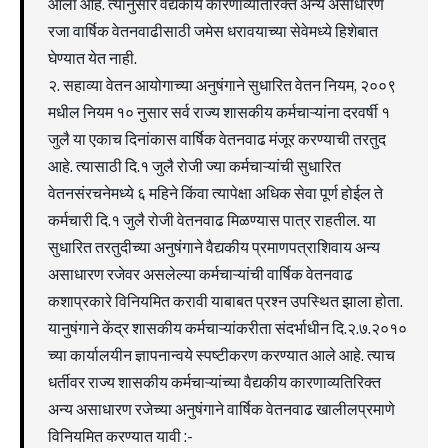
आला आहे. त्यानुसार वैद्यकीय कारणाव्यतिरिक्त अन्य असाधारण
रजा वार्षिक वेतनवाढीसाठी जमेस धरावयाच्या सेवेमध्ये हिशेबात
घेण्यात येत नाही.
२. सहाव्या वेतन आयोगाच्या अनुषंगाने सुधारित वेतन नियम, २००९
मधील नियम १० नुसार सर्व राज्य शासकीय कर्मचाऱ्यांना दरवर्षी १
जुलै या एकाच दिनांकास वार्षिक वेतनवाढ मंजूर करण्याची तरतुद
आहे. त्यासाठी दि.१ जुलै रोजी ज्या कर्मचाऱ्यांची सुधारित
वेतनसंरचनेमध्ये ६ महिने किंवा त्यापेक्षा अधिक सेवा पूर्ण होईल ते
कर्मचारी दि.१ जुलै रोजी वेतनवाढ मिळण्यास पात्र राहतील. या
सुधारित तरतुदीच्या अनुषंगाने वैद्यकीय प्रमाणपत्राशिवाय अन्य
असाधारण रजेवर असलेल्या कर्मचाऱ्यांची वार्षिक वेतनवाढ
कशाप्रकारे विनियमित करावी याबाबत प्रश्न उपस्थित झाला होता.
यानुषंगाने केंद्र शासकीय कर्मचाऱ्यांकरीता संदर्भाधीन दि.२.७.२०१०
च्या कार्यालयीन ज्ञापनान्वये स्पष्टीकरण करण्यात आले आहे. त्याच
धर्तीवर राज्य शासकीय कर्मचाऱ्यांच्या वैद्यकीय कारणाव्यतिरिक्त
अन्य असाधारण रजेच्या अनुषंगाने वार्षिक वेतनवाढ खालीलप्रमाणे
विनियमित करण्यात यावी :-