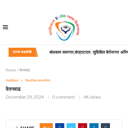
बांधकाम कामगार,कंत्राटदार. सुशिक्षित बेरोजगार अभिय
ताज्या घडामोडी
जन्म मृत्यू अधिनियम
महाराष्ट्र विकास सेवा कामकाज वाटपाबाबत
प्रसूति रजा
अंतिम वेतन प्रमाणपत्राच्या नमुन्यात सुधारणा
शासकीय वाहन
वाहन चालक: अतिकलिक भत्ता
गणवेश: वाहन चालक
Home
»
वेतनवाढ
लेखाविषयक
विभागनिहाय शासननिर्णय
वेतनवाढ
December 29, 2024
0 comment
4K
views
0