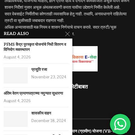
लेखाविषयक, योजनांची माहिती, ज्ञान प्राप्त व्हावे व दैंनदिन कामकाजात अचूक वापर करून
शासन निर्देशां नुसार अचूक अंमलबजावणी करता यावीया उद्देशाने निर्मीत केलेली आहे.
सदर वेबसाईट निर्मीतीचा कोणताही व्यवसायिक हेतु नाही. तथापि, अनावधानाने राहिलेल्या
त्रुटी वा चुकीसाठी जबाबदार राहणार नाही.
अधिक अभ्यासासाठी मुळ नियम व शासन निर्णयाचे वाचन करावे. सदर त्रुटी/चुक
READ ALSO
निदर्शनास आणुन दिल्यास सुधारणा करण्यात येईल.
PFMS केंद्र पुरस्कृत योजनांचे निधी वितरण व
विनियोग व्यवस्थापन
August 4, 2026
प्रसूति रजा
November 23, 2024
माहितीस्थळ भेटीबाबत
अंतिम वेतन प्रमाणपत्राच्या नमुन्यात सुधारणा
490430
August 4, 2026
RECENT ARTICLES
शासकीय वाहन
December 18, 2024
विकसित भारत – रोजगार व आजीविका हमी अभियान (ग्रामीण) योजना (VB-G RAM