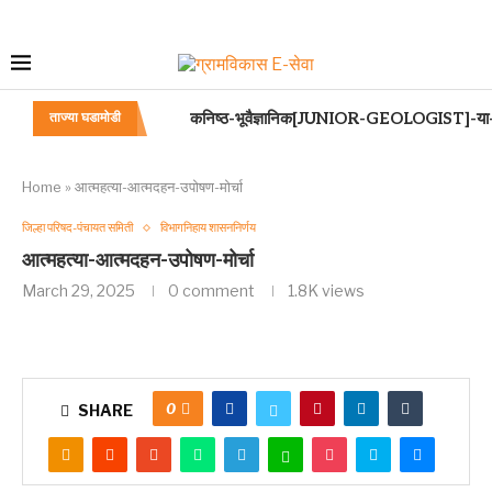
कनिष्ठ-भूवैज्ञानिक[JUNIOR-GEOLOGIST]-या-पद
ताज्या घडामोडी
Home
»
आत्महत्या-आत्मदहन-उपोषण-मोर्चा
जिल्हा परिषद-पंचायत समिती
विभागनिहाय शासननिर्णय
आत्महत्या-आत्मदहन-उपोषण-मोर्चा
March 29, 2025
0 comment
1.8K
views
0
SHARE