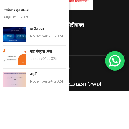
गणवेश: वाहन चालक
August 3, 2026
माहितीस्थळ भेटीबाबत
अर्जित रजा
492841
November 23, 2024
RECENT ARTICLES
बाह्य यंत्रणा :सेवा
January 21, 2025
संशोधन सहाय्यक [Research Assistants]
August 8, 2026
बदली
November 24, 2024
प्रयोगशाळा सहाय्यक LABORATARY ASSISTANT [PWD]
August 8, 2026
सार्वजनिक बांधकाम विभागातील विश्रामगृहे, सर्कीट हाऊस येथील काळजीवाहक-नि-
खानसामा (गट “ड”) सेवाप्रवेश नियम, २००६
August 8, 2026