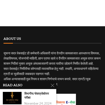
ABOUT US
सुचना सदर वेबसाईट ही कर्मचारी-अधिकारी यांना दैनदीन कामकाजात आस्थापना विषयक,
लेखाविषयक, योजनांची माहिती, ज्ञान प्राप्त व्हावे व दैंनदिन कामकाजात अचूक वापर करून
शासन निर्देशां नुसार अचूक अंमलबजावणी करता यावीया उद्देशाने निर्मीत केलेली आहे.
सदर वेबसाईट निर्मीतीचा कोणताही व्यवसायिक हेतु नाही. तथापि, अनावधानाने राहिलेल्या
त्रुटी वा चुकीसाठी जबाबदार राहणार नाही.
अधिक अभ्यासासाठी मुळ नियम व शासन निर्णयाचे वाचन करावे. सदर त्रुटी/चुक
निदर्शनास आणुन दिल्यास सुधारणा करण्यात येईल.
READ ALSO
विभागीय/सेवाप्रवेशोत्तर
परीक्षा
November 24, 2024