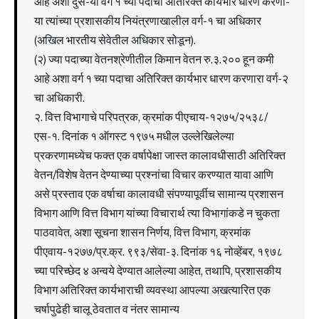
आहे अशा दुस-या वर्ग १ च्या पदाचा अतिरिक्त कार्यभार धारण करणा-
या त्यांच्या प्रशासकीय नियंत्रणाखालील वर्ग-१ चा अधिकार
(अखिल भारतीय सेवेतील अधिकार सोडून).
(२) ज्या पदाच्या वेतनश्रेणीतील किमान वेतन रु.३.२०० हून कमी
आहे अशा वर्ग १ च्या पदाचा अतिरिक्त कार्यभार धारण करणारा वर्ग-२
चा अधिकारी.
२. वित्त विभागाचे परिपत्रक, क्रमांक पीए‌चाय-१२७५/२५३८/
एस-१. दिनांक १ ऑगस्ट १९७५ मधील उल्लेखिलेल्या
प्रकरणामध्येच फक्त एक वर्षापेक्षा जास्त कालावधीसाठी अतिरिक्त
वेतन/विशेष वेतन देण्याच्या प्रश्नांचा विचार करण्यात यावा आणि
असे प्रस्ताव एक वर्षाचा कालावधी संपण्यापूर्वीच सामान्य प्रशासन
विभाग आणि वित्त विभाग यांच्या विचारार्थ त्या विभागांकडे न चुकता
पाठवावेत, अशा सूचना शासन निर्णय, वित्त विभाग, क्रमांक
पीएवाय-१२७७/प्र.क्र. ९९३/सेवा-३. दिनांक १६ नोव्हेंबर, १९७८
च्या परिच्छेद ४ अन्वये देण्यात आलेल्या आहेत, तथापि, प्रशासकीय
विभाग अतिरिक्त कार्यभाराची व्यवस्था आपल्या अखत्यारित एक
चर्षापुढेही चालू ठेवतात व नंतर सामान्य