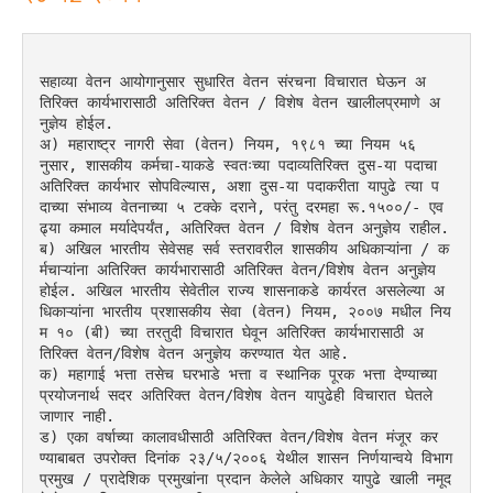
सहाव्या वेतन आयोगानुसार सुधारित वेतन संरचना विचारात घेऊन अ
तिरिक्त कार्यभारासाठी अतिरिक्त वेतन / विशेष वेतन खालीलप्रमाणे अ
नुज्ञेय होईल.
अ) महाराष्ट्र नागरी सेवा (वेतन) नियम, १९८१ च्या नियम ५६ 
नुसार, शासकीय कर्मचा-याकडे स्वतःच्या पदाव्यतिरिक्त दुस-या पदाचा 
अतिरिक्त कार्यभार सोपविल्यास, अशा दुस-या पदाकरीता यापुढे त्या प
दाच्या संभाव्य वेतनाच्या ५ टक्के दराने, परंतु दरमहा रू.१५००/- एव
ढ्या कमाल मर्यादेपर्यंत, अतिरिक्त वेतन / विशेष वेतन अनुज्ञेय राहील.
ब) अखिल भारतीय सेवेसह सर्व स्तरावरील शासकीय अधिकाऱ्यांना / क
र्मचाऱ्यांना अतिरिक्त कार्यभारासाठी अतिरिक्त वेतन/विशेष वेतन अनुज्ञेय 
होईल. अखिल भारतीय सेवेतील राज्य शासनाकडे कार्यरत असलेल्या अ
धिकाऱ्यांना भारतीय प्रशासकीय सेवा (वेतन) नियम, २००७ मधील निय
म १० (बी) च्या तरतुदी विचारात घेवून अतिरिक्त कार्यभारासाठी अ
तिरिक्त वेतन/विशेष वेतन अनुज्ञेय करण्यात येत आहे.
क) महागाई भत्ता तसेच घरभाडे भत्ता व स्थानिक पूरक भत्ता देण्याच्या 
प्रयोजनार्थ सदर अतिरिक्त वेतन/विशेष वेतन यापुढेही विचारात घेतले 
जाणार नाही.
ड) एका वर्षाच्या कालावधीसाठी अतिरिक्त वेतन/विशेष वेतन मंजूर कर
ण्याबाबत उपरोक्त दिनांक २३/५/२००६ येथील शासन निर्णयान्वये विभाग 
प्रमुख / प्रादेशिक प्रमुखांना प्रदान केलेले अधिकार यापुढे खाली नमूद 