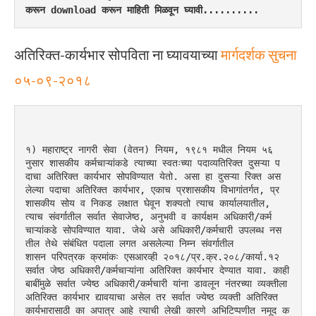
करून download करून माहिती मिळवून घ्यावी..........
अतिरिक्त-कार्यभार सोपविता ना घ्यावयाच्या
मार्गदर्शक सुचना
०५-०९-२०१८
१) महाराष्ट्र नागरी सेवा (वेतन) नियम, १९८१ मधील नियम ५६ 
नुसार शासकीय कर्मचाऱ्यांकडे त्याच्या स्वतःच्या पदाव्यतिरिक्त दुसऱ्या प
दाचा अतिरिक्त कार्यभार सोपविण्यात येतो. असा हा दुसऱ्या रिक्त अस
लेल्या पदाचा अतिरिक्त कार्यभार, एकाच प्रशासकीय विभागांतर्गत, प्र
शासकीय सोय व निकड लक्षात घेवून शक्यतो त्याच कार्यालयातील, 
त्याच संवर्गातील सर्वात सेवाजेष्ठ, अनुभवी व कार्यक्षम अधिकारी/कर्म
चाऱ्यांकडे सोपविण्यात यावा. जेथे असे अधिकारी/कर्मचारी उपलब्ध नस
तील तेथे संबंधित पदाला लगत असलेल्या निम्न संवर्गातील
शासन परिपत्रक क्रमांकः एसआरव्ही २०१८/प्र.क्र.२०८/कार्या.१२
सर्वात जेष्ठ अधिकारी/कर्मचाऱ्यांना अतिरिक्त कार्यभार देण्यात यावा. काही 
बाबींमुळे सर्वात ज्येष्ठ अधिकारी/कर्मचारी यांना डावलून नंतरच्या व्यक्तीला 
अतिरिक्त कार्यभार द्यावयाचा असेल तर सर्वात ज्येष्ठ व्यक्ती अतिरिक्त 
कार्यभारासाठी का अपात्र आहे त्याची लेखी कारणे अभिटिप्पणीत नमूद क