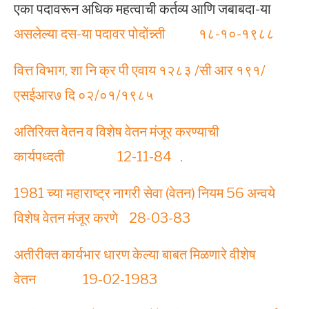
एका पदावरून अधिक महत्वाची कर्तव्य आणि जबाबदा-या
असलेल्या दस-या पदावर पोदोंन्न्ती १८-१०-१९८८
वित्त विभाग, शा नि क्र पी एवाय १२८३ /सी आर १९१/
एसईआर७ दि ०२/०१/१९८५
अतिरिक्‍त वेतन व विशेष वेतन मंजूर करण्‍याची
कार्यपध्‍दती 12-11-84 .
1981 च्‍या महाराष्‍ट्र नागरी सेवा (वेतन) नियम 56 अन्‍वये
विशेष वेतन मंजूर करणे 28-03-83
अ‍तीरीक्‍त कार्यभार धारण केल्‍या बाबत मिळणारे वीशेष
वेतन 19-02-1983