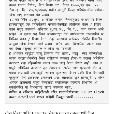
प्रदान केलेले अधिकार व त्यासंबंधातील इतर सर्व अधिकार यांचा वापर 
करुन शासन निर्णय, वित्त विभाग क्र. वेतन २०००/प्र.क्र. ५/
सेवा-३. दि. २३/५/२००६ मधील तरतूदी जिल्हा परिषदेकडील कर्मचा-
यांना लागू करण्यात येत आहेत.
३. संदर्भाधीन अ.क्र. ४ येथिल शासन निर्णयानूसार प्रथम पद रिक्त 
झाल्यापासून एक वर्षापर्यंतच्या कालावधीकरीता अतिरिक्त वेतन / विशेष 
वेतन मंजूर करण्याचे अधिकार मु.का.अ., जि.प., यांना देण्यात आले 
आहेत. व प्रथम पद रिक्त झाल्यापासून दोन वर्षापर्यंतच्य कालावधीचे अ
तिरिक्त वेतन / विशेष वेतन मंजूर करण्याचे अधिकार संबंधीत विभागीय 
आयुक्त यांना देण्यात आले आहेत. तसेच सहा महिन्यांपेक्षा जास्त काळ 
पद रिक्त राहूनही व्यपगत न होणा-या पदासाठी
हे अधिकार यापुढेही चालू ठेवण्यात येत आहेत. परंतु, सहा महिन्यांपेक्षा 
जास्त कालावधीकरीता रिक्त राहील्याने व्यपगत होणा-या पदाचा अतिरिक्त 
कार्यभार सहा महिन्यापेक्षा जास्त काळ चालू ठेवता येणार नाही. दोन व
र्षापुढे अतिरिक्त कार्यभार सुरु ठेवावयाचा असेल अशा प्रकरणी दोन व
र्षाच्या कालावधी संपण्यापूर्वी सामान्य प्रशासन विभाग आणि वित्त विभागाची 
पूर्वनुमती घेणे आवश्यक असल्याने असा कालावधी सुरु होण्यापूर्वी ६ महिने 
अगोदर शासनाची मंजूरी घेण्यासाठी तपशिलवार प्रस्ताव विभागीय आ
युक्तांमार्फत या विभागाकडे सादर करण्यात यावा.
अधिक व सविस्तर माहितीसाठी वरील शासननिर्णयाच्या PDF वर Click 
करून download करून माहिती मिळवून घ्यावी..........
दोन किंवा अधिक पदावर नियुक्त्याच्या कालावधीतील