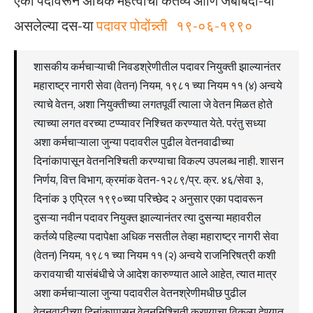
एका पदावरून अधिक महत्वाची कर्तव्य आणि जबाबदा-या
असलेल्या दस-या
पदावर पोदोंन्न्ती १९-०६-१९९०
शासकीय कर्मचाऱ्याची निवडश्रेणीतील पदावर नियुक्ती झाल्यानंतर
महाराष्ट्र नागरी सेवा (वेतन) नियम, १९८१ च्या नियम ११ (४) अन्वये
त्याचे वेतन, अशा नियुक्तीच्या लगतपूर्वी त्याला जे वेतन मिळत होते
त्याच्या लगत वरच्या टप्प्यावर निश्चित करण्यात येते. परंतु सध्या
अशा कर्मचाऱ्याला जुन्या पदावरील पुढील वेतनवाढीच्या
दिनांकापासून वेतननिश्चिती करण्याचा विकल्प उपलब्ध नाही. शासन
निर्णय, वित्त विभाग, क्रमांक वेतन-१२८९/प्र. क्र. ४६/सेवा ३,
दिनांक ३ एप्रिल १९९०च्या परिच्छेद २ अनुसार एका पदावरून
दुसऱ्या नवीन पदावर नियुक्त झाल्यानंतर त्या दुसन्या महावरील
कर्तव्ये पहिल्या पदापेक्षा अधिक नसतील तेव्हा महाराष्ट्र नागरी सेवा
(वेतन) नियम, १९८१ च्या नियम ११ (२) अन्वये राजनिरिषत्री कशी
करावयाची यासंबंधीचे जे आदेश कारुण्यात आले आहेत, त्यात मात्र
अशा कर्मचाऱ्याला जुन्या पदावरील वेतनश्रेणीमधीछ पुढील
वेतनवाढीच्या दिनांकापासून वेतननिश्चिती करण्याचा विकल्प देण्यात