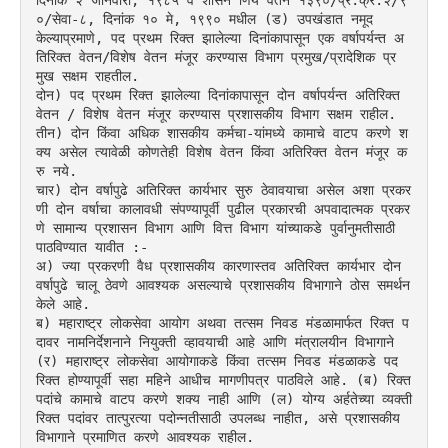
दिनांक २ जानेवारी, १९८५ व शासन र्णिय वेतन १३९०/प्र.क्र.२/९
०/सेवा-८, दिनांक १० मे, १९९० मधील (ड) उपखंडात नमूद 
केल्याप्रमाणे, पद प्रथम रिक्त झालेल्या दिनांकापासून एक वर्षापर्यन्त अ
तिरिक्त वेतन/विशेष वेतन मंजूर करण्यास विभाग प्रमुख/प्रादेशिक प्र
मुख सक्षम राहतील.
दोन) पद प्रथम रिक्त झालेल्या दिनांकापासून दोन वर्षापर्यन्त अतिरिक्त 
वेतन / विशेष वेतन मंजूर करण्यास प्रशासकीय विभाग सक्षम राहील.
तीन) दोन किंवा अधिक शासकीय कर्मचा-यांमध्ये कामाचे वाटप करणे श
क्य असेल त्यावेळी कोणतेही विशेष वेतन किंवा अतिरिक्त वेतन मंजूर क
रु नये.
चार) दोन वर्षापुढे अतिरिक्त कार्यभार सुरु ठेवावयाचा असेल अशा प्रकर
णी दोन वर्षाचा कालावधी संपण्यापूर्वी पुढील प्रकारची अपवादात्मक प्रकर
णे सामान्य प्रशासन विभाग आणि वित्त विभाग यांच्याकडे पुर्वानुमतीसाठी 
पाठविण्यात यावीत :-
अ) ज्या प्रकरणी वैध प्रशासकीय कारणास्तव अतिरिक्त कार्यभार दोन 
वर्षापुढे चालू ठेवणे आवश्यक असल्याचे प्रशासकीय विभागाने ठोस समर्थन 
केले आहे.
ब) महाराष्ट्र लोकसेवा आयोग अथवा तत्सम निवड मंडळामार्फत रिक्त प
दावर नामनिर्देशनाने नियुक्ती व्हावयाची आहे आणि मंत्रालयीन विभागाने 
(र) महाराष्ट्र लोकसेवा आयोगाकडे किंवा तत्सम निवड मंडळाकडे पद 
रिक्त होण्यापूर्वी सहा महिने आधीच मागणीपत्र पाठविले आहे. (ब) रिक्त 
पदांचे कामाचे वाटप करणे शक्य नाही आणि (ल) योग्य अर्हतेच्या व्यक्ती 
रिक्त पदांवर तात्पुरत्या पदोन्नतीसाठी उपलब्ध नाहीत, असे प्रशासकीय 
विभागाने प्रमाणित करणे आवश्यक राहील.