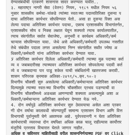
देण्यासंबंधीची प्रकरणे शासनास सादर करण्यात यावीत..
३. महाराष्ट्र नागरी सेवा (वेतन) नियम, १९८१ मधील नियम ५६ 
नुसार शासकीय कर्मचा-यांकडे त्यांच्या स्वतःच्या पदाव्यतिरिक्त दुसऱ्या प
दाचा अतिरिक्त कार्यभार सोपविण्यात येतो. असा हा दुसऱ्या रिक्त अस
लेल्या पदाचा अतिरिक्त कार्यभार पदाचा, एकाच प्रशासकीय विभागांतर्गत, 
प्रशासकीय सोय व निकह लक्षात घेवून शक्यतो त्याच कार्यालयातील, 
त्याच संवर्गातील सर्वात सेवाजेष्ठ, अनुभवी व कार्यक्षम अधिकारी/कर्म
चाऱ्यास सोपविण्यात यावा. जेथे असे अधिकारी/कर्मचारी उपलब्ध नसतील 
तेथे संबंधीत पदाला लगत असलेल्या निम्न संवगांतील सर्वांत ज्येष्ठ अ
धिकारी/कर्मचारी यांना अतिरिक्त कार्यभार देण्यात यावा.
لا अतिरिक्त कार्यभार दिलेला अधिकारी/कर्मचारी त्याच्या मुळ पदाच्या कर्त
व्य व जबाबदारीसह त्याच्यावर अतिरिक्त कार्यभार सोपवलेल्या पदावी कर्त
व्ये व जबाबदाऱ्या पार पाडू शकेल याची संबंधितांनी खातरजमा करावी.
शासन परिपरक क्रमाक अलिका-२४१९/५.क्र.१०-२
विभागीय चौकशी सुरु असलेल्या अधिकारी/कर्मचाऱ्यास अतिरिक्त कार्यभार 
दिल्यामुळे त्याच्या स्वतःच्या विभागीय चौकशीवर प्रभाव पडण्याची वा 
विभागीय चौकशीमध्ये अडथळा आणण्याची शक्यता असल्यामुळे अशा अ
धिकारी/कर्मचाऱ्याना अतिरिक्त कार्यभार देण्यात येऊ नये.
4. दोन वर्षापुढे अतिरिक्त कार्यभार सुरु ठेवावयाचा असेल अशा प्रकर
णी दोन वर्षाचा कालावधी संपण्यापूर्वी सामान्य प्रशासन विभाग आणि वित्त 
विभागाची पुर्वानुमती घेणे आवश्यक आहे. पूर्वपरवानगी न घेता अतिरिक्त 
कार्यभाराची व्यवस्था दोन वषपिक्षा अधिक काळ चालू राहील्यास कार्योत्तर 
मंजूरीचे प्रस्ताव विचारात घेतले जाणार नाहीत.
अधिक व सविस्तर माहितीसाठी वरील शासननिर्णयाच्या PDF वर Click 