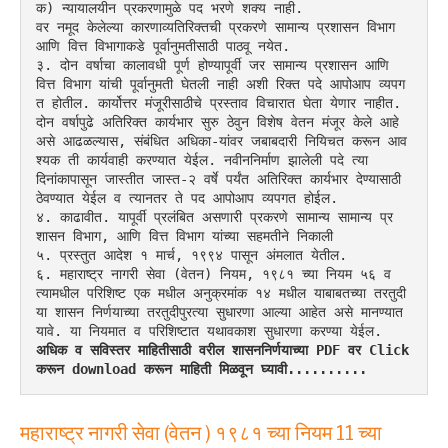
क) न्यायालयीन प्रकरणामुळे पद भरणे शक्य नाही.
वर नमूद केलेल्या कारणाव्यतिरिक्तची प्रकरणे सामान्य प्रशासन विभाग 
आणि वित्त विभागाकडे पूर्वानुमतीसाठी पाठवू नयेत.
३. दोन वर्षाचा कालावधी पूर्ण होण्यापूर्वी जर सामान्य प्रशासन आणि 
वित्त विभाग यांची पूर्वानुमती घेतली नाही अशी रिक्त पदे आपोआप व्यपग
त होतील. कार्योत्तर मंजूरीसाठीचे प्रस्ताव विचारात घेता येणार नाहीत. 
दोन वर्षापुढे अतिरिक्त कार्यभार सुरु ठेवुन विशेष वेतन मंजूर केले आहे 
असे आढळल्यास, संबंधित अधिका-यांवर जबाबदारी नियिचत करून आव
श्यक ती कार्यवाही करण्यात येईल. नवीननिर्माण झालेली पदे त्या 
दिनांकापासून जास्तीत जास्त-२ वर्षे पर्यंत अतिरिक्त कार्यभार देण्यासाठी 
ठेवण्यात येईल व त्यानतर ते पद आपोआप व्यपगत होईल.
४. काढावीत. यापूर्वी प्रलंबित असणारी प्रकरणे सामान्य सामान्य प्र
शासन विभाग, आणि वित्त विभाग यांच्या सहमतीने निकाली
५. प्रस्तुत आदेश १ मार्च, १९९४ पासून अंमलात येतील.
६. महाराष्ट्र नागरी सेवा (वेतन) नियम, १९८१ च्या नियम ५६ व 
त्यामधील परिशिष्ट एक मधील अनुक्रमांक १४ मधील याबाबतच्या तरतुदी 
या शासन निर्णयाच्या तरतुदीपुरत्या सुधारणा आल्या आहेत असे मानण्यात 
यावे. या नियमात व परिशिष्टात यथावकाश सुधारणा करण्या येईल.
अधिक व सविस्तर माहितीसाठी वरील शासननिर्णयाच्या PDF वर Click 
करून download करून माहिती मिळवून घ्यावी..........
महाराष्ट्र नागरी सेवा (वेतन ) १९८१ च्या नियम 11 च्या