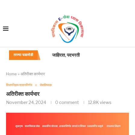
जाहिरात, पदभरती
ताज्या घडामोडी
परीविक्षा कालावधी/ शिकाऊ कालावधी
विभागीय/सेवाप्रवेशोत्तर परीक्षा
स्थायीत्व, कायमपणाचे फायदे बाबत
मत्ता व दायित्व
अधिसंख्य पद
“विधी अधिकारी” या गट-ब या पदाचे सेवाप्रवेशनियम
प्रशासन-अधिकारी-या-पदाचे-सेवा-प्रवेश-नियम [
Home
»
अतिरीक्त कार्यभार
विभागनिहाय शासननिर्णय
सेवाविषयक
अतिरीक्त कार्यभार
November 24, 2024
0 comment
12.8K
views