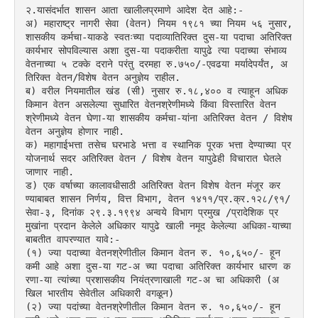
२.यासंदर्भात शासन आता खालीलप्रमाणे आदेश देत आहे:-
अ) महाराष्ट्र नागरी सेवा (वेतन) नियम १९८१ च्या नियम ५६ नुसार, 
शासकीय कर्मचा-याकडे स्वतःच्या पदाव्यातिरिक्त दुस-या पदाचा अतिरिक्त 
कार्यभार सोपविल्यास अशा दुस-या पदाकरीता यापुढे त्या पदाच्या संभाव्य 
वेतनाच्या ५ टक्के दराने परंतु दरमहा रु.७५०/-एवढया मर्यादेपर्यंत, अ
तिरिक्त वेतन/विशेष वेतन अनुज्ञेय राहील.
ब) वरील नियमातील खंड (सी) नुसार रु.१८,४०० व त्याहून अधिक 
किमान वेतन असलेल्या सुधारित वेतनश्रेणीमध्ये किंवा विस्तारित वेतन
श्रेणीमध्ये वेतन घेणा-या शासकीय कर्मचा-यांना अतिरिक्त वेतन / विशेष 
वेतन अनुज्ञेय होणार नाही.
क) महागाईभत्ता तसेच घरभाडे भत्ता व स्थानिक पूरक भत्ता देण्याच्या प्र
योजनार्थ सदर अतिरिक्त वेतन / विशेष वेतन यापुढेही विचारात घेतले 
जाणार नाही.
ड) एक वर्षाच्या कालावधीसाठी अतिरिक्त वेतन विशेष वेतन मंजूर कर
ण्याबाबत शासन निर्णय, वित्त विभाग, वेतन १४११/प्र.क्र.१२८/९१/
सेवा-३, दिनांक २९.३.१९९४ अन्वये विभाग प्रमुख /प्रादेशिक प्र
मुखांना प्रदान केलेले अधिकार यापुढे खाली नमूद केलेल्या अधिका-याच्या 
बाबतीत वापरण्यात यावे:-
(१) ज्या पदाच्या वेतनश्रेणीतील किमान वेतन रु. १०,६५०/- हून 
कमी आहे अशा दुस-या गट-अ च्या पदाचा अतिरिक्त कार्यभार धारण क
रणा-या त्यांच्या प्रशासकीय नियंत्रणाखाली गट-अ चा अधिकारी (अ
खिल भारतीय सेवेतील अधिकारी वगळून)
(२) ज्या पदांच्या वेतनश्रेणीतील किमान वेतन रु. १०,६५०/- हून 