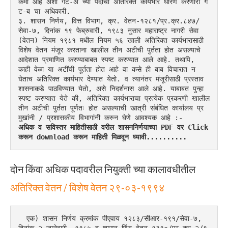
कमी आहे अशा गट-अ च्या पदाचा अतिरिक्त कार्यभार धारण करणारा ग
ट-ब चा अधिकारी.
३. शासन निर्णय, वित्त विभाग, क्र. वेतन-१२८१/प्र.क्र.८४७/
सेवा-७, दिनांक १९ फेब्रुवारी, १९८३ नुसार महाराष्ट्र नागरी सेवा 
(वेतन) नियम १९८१ मधील नियम ५६ खाली अतिरिक्त कार्यभारासाठी 
विशेष वेतन मंजूर करताना खालील तीन अटीची पुर्तता होत असल्याचे 
आदेशात प्रमाणित करण्याबाबत स्पष्ट करण्यात आले आहे. तथापि, 
काही वेळा या अटींची पूर्तता होत आहे वा कसे ही बाब विचारात न 
घेताच अतिरिक्त कार्यभार देण्यात येतो. व त्यानंतर मंजूरीसाठी प्रस्ताव 
शासनाकडे पाठविण्यात येतो, असे निदर्शनास आले आहे. याबाबत पुन्हा 
स्पष्ट करण्यात येते की, अतिरिक्त कार्यभाराचा प्रत्येक प्रकरणी खालील 
तीन अटीची पुर्तता पूर्णतः होत असल्याची खात्री संबंधित कार्यालय प्र
मुखांनी / प्रशासकीय विभागांनी करुन घेणे आवश्यक आहे :-
अधिक व सविस्तर माहितीसाठी वरील शासननिर्णयाच्या PDF वर Click 
करून download करून माहिती मिळवून घ्यावी..........
दोन किंवा अधिक पदावरील नियुक्ती च्या कालावधीतील
अतिरिक्त वेतन / विशेष वेतन २९-०३-१९९४
  एक) शासन निर्णय क्रमांक पीएवाय १२८३/सीआर-१९१/सेवा-७, 