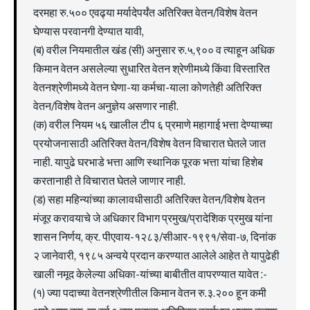
दरमहा रु.५०० एवढ्या मर्यादेपर्यंत अतिरिक्त वेतन/विशेष वेतन
घेण्यास परवानगी देण्यात यावी,
(ब) वरील नियमातील खंड (सी) अनुसार रु.५,९०० व त्याहून अधिक
किमान वेतन असलेल्या सुधारित वेतन श्रेणीमध्ये किंवा विस्तारित
वेतनश्रेणीमध्ये वेतन घेणा-या कर्मचा-याला कोणतेही अतिरिक्त
वेतन/विशेष वेतन अनुज्ञेय असणार नाही.
(क) वरील नियम ५६ खालील टीप ६ प्रमाणे महागाई भत्ता देण्याच्या
प्रयोजनासाठी अतिरिक्त वेतन/विशेष वेतन विचारात घेतले जात
नाही. यापुढे घरभाडे भत्ता आणि स्थानिक पूरक भत्ता यांचा हिशेब
करतानाही ते विचारात घेतले जाणार नाही.
(ड) सहा महिन्यांच्या कालावधीसाठी अतिरिक्त वेतन/विशेष वेतन
मंजूर करावयाचे जे अधिकार विभाग प्रमुख/प्रादेशिक प्रमुख यांना
शासन निर्णय, क्र. पीएवाय-१२८३/सीआर-१९९१/सेवा-७, दिनांक
२ जानेवारी, १९८५ अन्वये प्रदान करण्यात आलेले आहेत ते यापुढेही
खाली नमूद केलेल्या अधिका-यांच्या बाबीतीत वापरण्यात यावेत :-
(१) ज्या पदाच्या वेतनश्रेणीतील किमान वेतन रु.३.२०० हून कमी