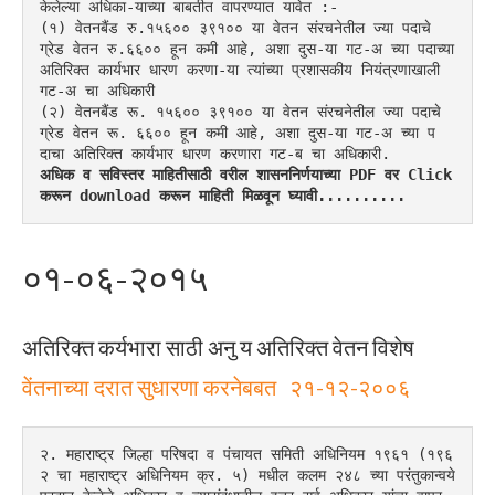
केलेल्या अधिका-याच्या बाबतीत वापरण्यात यावेत :-
(१) वेतनबैंड रु.१५६०० ३९१०० या वेतन संरचनेतील ज्या पदाचे 
ग्रेड वेतन रु.६६०० हून कमी आहे, अशा दुस-या गट-अ च्या पदाच्या 
अतिरिक्त कार्यभार धारण करणा-या त्यांच्या प्रशासकीय नियंत्रणाखाली 
गट-अ चा अधिकारी
(२) वेतनबैंड रू. १५६०० ३९१०० या वेतन संरचनेतील ज्या पदाचे 
ग्रेड वेतन रू. ६६०० हून कमी आहे, अशा दुस-या गट-अ च्या प
दाचा अतिरिक्त कार्यभार धारण करणारा गट-ब चा अधिकारी.
अधिक व सविस्तर माहितीसाठी वरील शासननिर्णयाच्या PDF वर Click 
करून download करून माहिती मिळवून घ्यावी..........
०१-०६-२०१५
अतिरिक्त कर्यभारा साठी अनु य अतिरिक्त वेतन विशेष
वेंतनाच्या दरात सुधारणा करनेबबत २१-१२-२००६
२. महाराष्ट्र जिल्हा परिषदा व पंचायत समिती अधिनियम १९६१ (१९६
२ चा महाराष्ट्र अधिनियम क्र. ५) मधील कलम २४८ च्या परंतुकान्वये 