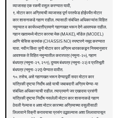
व्याजासह एक रकमी वसुल करण्यात यावी,
९. मोटार कार अग्रिमाची व्याजासह पूर्ण परतफेड होईपर्यंत मोटार
कार शासनाकडे गहाण राहील. त्यासाठी संबंधित अधिकाऱ्यांस विहित
नमुन्यात व कार्यपध्दत्तीप्रमाणे गहाणखत भरून देणे आवश्यक राहील.
गहान खतामध्ये मोटार कारचा मेक (MAKE), मॉडेल (MODEL)
आणि चेसिस क्रमांक (CHASSIS NO) स्पष्टपणे नमूद करण्यात
यावा. नवीन किंवा जुनी मोटार कार अग्रिम धारकाकडून नियमानुसार
आवश्यक ते विहित नमुन्यातील करारपत्र (नमुना-२०), गहाण
बंधपत्र (नमुना-२१, २१९), दुय्यम बंधपत्र (नमुना-२२) व प्रतिभूती
बंधपत्र (नमुना-२२ए) घेण्यात वावीत.
१०. तसेच, असे गहाणखत भरून देण्यापूर्वी सदर मोटार कार
यांत्रिकी दृष्टया निर्दोष आहे याची जबाबदारी अग्रिम घेण्या-या
संबंधित अधिकाऱ्याची राहील. त्याप्रमाणे जर एखादया प्रसंगी
यांत्रिकी दृष्टया निर्दोष नसलेली मोटार कार शासनाकडे गहाण
ठेवली गेल्यास व अशा मोटार कारच्या अग्रिमाच्या वसुलीसाठी
लिलावाने विक्री करावयाचा प्रसंग उद्भवल्यास अशा लिलावापासून