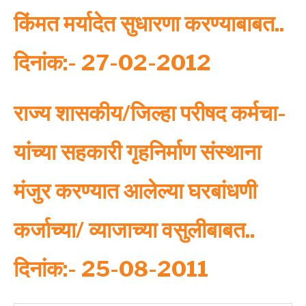
किंमत मर्यादेत सुधारणा करण्‍याबाबत..
दिनांक:- 27-02-2012
राज्‍य शासकीय/जिल्‍हा परीषद कर्मचा-
यांच्‍या सहकारी गृहनिर्माण संस्‍थाना
मंजुर करण्‍यात आलेल्‍या घरबांधणी
कर्जाच्‍या/ व्‍याजाच्‍या वसुलीबाबत..
दिनांक:- 25-08-2011