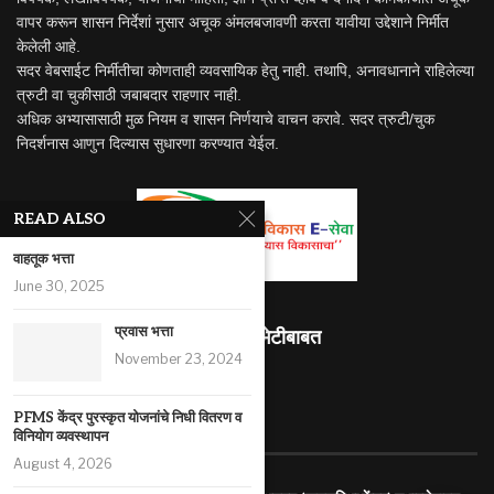
वापर करून शासन निर्देशां नुसार अचूक अंमलबजावणी करता यावीया उद्देशाने निर्मीत
केलेली आहे.
सदर वेबसाईट निर्मीतीचा कोणताही व्यवसायिक हेतु नाही. तथापि, अनावधानाने राहिलेल्या
त्रुटी वा चुकीसाठी जबाबदार राहणार नाही.
अधिक अभ्यासासाठी मुळ नियम व शासन निर्णयाचे वाचन करावे. सदर त्रुटी/चुक
निदर्शनास आणुन दिल्यास सुधारणा करण्यात येईल.
READ ALSO
वाहतूक भत्ता
June 30, 2025
प्रवास भत्ता
माहितीस्थळ भेटीबाबत
November 23, 2024
494071
PFMS केंद्र पुरस्कृत योजनांचे निधी वितरण व
RECENT ARTICLES
विनियोग व्यवस्थापन
August 4, 2026