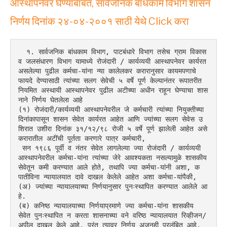
आस्थापनेवर घेण्याबाबत, सार्वजनिक बांधकाम विभाग शासन
निर्णय दिनांक २४-०४-२००१ साठी येथे Click करा
  १. सार्वजनिक बांधकाम विभाग, पाटबंधारे विभाग तसेच ग्राम विकास 
व जलसंधारण विभाग यामाध्ये रोजंदारी / कार्यव्ययी आस्थापनेवर कार्यरत 
असलेल्या पुढील कर्मचा-यांना न्या कालेलकर करारानुसार कायमपणाचे 
फायदे देण्यासाठी त्यांच्या सलग सेवेची ५ वर्षे पूर्ण केल्यानंतर रूपातरीत 
नियमित अस्थायी आस्थापनेवर पुढील अटीच्या अधीन राहून घेण्याचा शास
नाने निर्णय घेतलेला आहे
(१) रोजंदारी/कार्यव्ययी आस्थापनेवरील जे कर्मचारी त्यांच्या नियुक्तीच्या 
दिनांकापासून शासन सेवेत कार्यरत आहेत आणि ज्यांच्या सलग सेवेस उ
शिरात उशीरा दिनांक ३१/१२/९८ रोजी ५ वर्षे पूर्ण झालेली आहेत असे 
करारातील अटींची पूर्तता करणारे पात्र कर्मचारी,
 सन १९८६ पूर्वी व नंतर सेवेत लागलेल्या ज्या रोजंदारी / कार्यव्ययी 
आस्थापनेवरील कर्मचा-यांना त्यांच्या जेरे आवश्यकता नसल्यामुळे शासकीय 
सेवेतून कमी करण्यात आले होते, तथापि ज्या कर्मचा-यांनी अशा, क
पातीविना न्यायालयात दावे दाखल केलेले आहेत अशा कर्मचा-यांपैकी,
(अ) ज्यांच्या न्यायालयाच्या निर्णयानुसार पुनःस्थापित करण्यात आलेले आ
हे.
(ब) कनिष्ठ न्यायालयाच्या निर्णयाप्रमाणे ज्या कर्मचा-यांना शासकीय 
सेवेत पुनःस्थापित न करता शासनाच्या वने वरिष्ठ न्यायालयात रिव्हीजन/
अपील दाखल केले आहे. परंतु त्यावर निर्णय अजूनही प्रलंबित आहे.