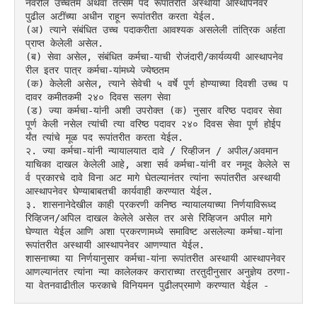
नेवरील उच्चतम अथवा तत्सम पद रूपांतरीत अस्थायी आस्थापनेवर 
पुढील अटींच्या अधीन राहून रूपांतरीत करता येईल.
(अ) त्याने संबंधित उच्च पदाकरीता आवश्यक असलेली तांत्रिक अर्हता 
प्राप्त केलेली असेल.
(ब) सेवा असेल, संबंधित कर्मचा-याची रोजंदारी/कार्यव्ययी आस्थापनेव
रील इतर पात्र कर्मचा-यांमध्ये ज्येष्ठतम
(क) केलेली असेल, त्याने सेवेची ५ वर्षे पूर्ण होण्याच्या दिवशी उच्च प
दावर कमीतकमी २४० दिवस सलग सेवा
(ड) ज्या कर्मचा-यांनी अशी उपरोक्त (क) नुसार वरिष्ठ पदावर सेवा 
पूर्ण केली नसेल त्यांची त्या वरिष्ठ पदावर २४० दिवस सेवा पूर्ण होईप
र्यंत त्यांचे मूळ पद रूपांतरीत करता येईल.
२. ज्या कर्मचा-यांनी न्यायालयात दावे / रिव्हीजन / अपील/अवमान 
याचिका दाखल केलेली आहे, अशा सर्व कर्मचा-यांनी वर नमूद केलेले स
र्व प्रकारचे दावे विना अट मागे घेतल्यानंतर त्यांना रूपांतरीत अस्थायी 
आस्थापनेवर घेण्याबाबतची कार्यवाही करण्यात येईल.
३. शासनानेदेखील काही प्रकरणी कनिष्ठ न्यायालयाच्या निर्णयाविरूध्द 
रिव्हिजन/अपिल दाखल केलेले असेल तर असे रिव्हिजन अपील मागे 
घेण्यात येईल आणि अशा प्रकरणामध्ये समाविष्ट असलेल्या कर्मचा-यांना 
रूपांतरीत अस्थायी आस्थापनेवर आणण्यात येईल.
शासनाच्या या निर्णयानुसार कर्मचा-यांना रूपांतरीत अस्थायी आस्थापनेवर 
आणल्यानंतर त्यांना न्या कालेलकर कराराच्या तरतुदीनुसार अनुज्ञेय ठरणा-
या वेतनवाढीतील फरकाचे विनियमन पुढीलप्रमाणे करण्यात येईल -