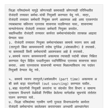
जिल्हा परिषदांमध्ये यापुढे कोणत्याही कामासाठी कोणत्याही परिस्थितीत 
रोजंदारी तत्त्वावर कर्मचा-यांची नियुक्ती करण्यात येवू नये. मात्र, 
रोजंदारी तत्त्वावर कर्मचारी नियुक्त करणे आवश्यक आहे अशा प्रकरणांत 
त्याबाबतचा सविस्तर प्रस्ताव शासनास पाठविण्यात यावा, शासनाच्या 
मान्यतेनंतरच रोजंदारी तत्त्वावर कर्मचारी नियुक्त करावेत.
सद्यस्थितीत रोजंदारी तत्त्यावर कार्यरत कर्मचाऱ्यांसंदर्भात तात्काळ आढावा 
घेण्यात यावा
३. रोजंदारी तत्त्वावर नियुक्त कर्मचाऱ्यांबाबत कामाचे स्वरुप काय आहे 
(तात्पुरते किंवा कायमस्वरुपी तसेच पूर्णवेळ /अंशकालीन) हे तपासावे. 
या कामासाठी किती कर्मचायांची आवश्यकता आहे हे तपासावे.
४.कामाचे स्वरुप कायमस्वरुपी असल्यास त्यासाठी पदांची संख्या निक्षित 
करण्यात येवून विहित पध्दतीनुसार पदनिर्मितिचा प्रस्ताव शासनास सादर 
करावा. अशा प्रस्तावास शासनाची मान्यता मिळाल्याशिवाय त्या पदांवर 
नियुक्ती देण्यात येवू नये.
५. कामाचे स्वरुप तात्पुरते/अशंकालीन (part time) असल्यास अ
शी कामे बाड़ा यंत्रणेव्दारे (out sourcing) करण्यात यावीत.
६.बाह्य यंत्रणेची नियुक्ती करतांना या संदर्भात वित्त विभाग व सामान्य 
प्रशासन विभागाने वेळोवेळी निर्गमित केलेल्या मार्गदर्शक सूचनांचे तंतोतंत 
पालन करण्यात यावे.
७. जिल्हा परिषदांच्या ग्रामीण पाणी पुरवठा विभागाअंतर्गत कार्यरत 
रोजंदारी कर्मचाऱ्यांना कालेलकर करारानुसार अस्थायी आस्थापनेवर 