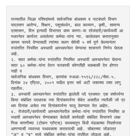
राज्यातील जिल्हा परिषदांमध्ये सार्वजनिक बांधकाम व पाटबंधारे विभाग 
याप्रमाण आरोग्य, शिक्षण, पशुसंवर्धन, बाल कल्याण, कृषी, सामान्य 
प्रशासन, वित्त इत्यादी विभागात काम करणा-या राोजंदारी/कार्यव्ययी आ
स्थपनेवर कार्यरत असलेल्या कर्मचा-यांना न्या. कालेलकर करारानुसार 
कायम फायदे देण्यासाठी त्यांच्या सलग सेवेची ५ वर्ष पूर्ण केल्यानंतर 
रुपांतरित नियमित अस्थायी आस्थापनेवर घेण्याचा शासनाने निर्णय घेतला 
आहे.
२. सदर कर्मचा-यांना रुपांतरित नियमित अस्थायी आस्थापनेवर घेताना 
सदर ६० कर्मचा-यांना वेतन फरकाची कोणतीही थकबाकी देय होणार 
नाही व  
सार्वजनिक बांधकाम विभाग, क्रमांक रुअआ-१५९६/२२८/सेवा-५. 
दिनांक २४ एप्रिल, २००१ मधील इत्तर सर्व अटी जशाच्या तशा लागू 
राहतील.
३. अस्थायी आस्थापनेवर रुपांतरित झालेली पदे प्रथमतः एक वर्षापर्यन्त 
किया संबंधित पदधारक ज्या दिनांकापर्यन्त सेवेत असतील त्यापैकी जो प्र
थम दिनांक असेल त्या दिनांकापर्यन्त चालू ठेवण्यात येत आहेत.
४. रोजंदारी/कार्यव्ययी आस्थापनेवरील कर्मचा-यांना रुपांतरित नियमित अ
स्थायी आस्थापनेवर घेण्याबाबत केलेली कार्यवाही संबंधित विभागाने लाक्ष
णिक मागणीच्या (टोकन ग्रॅन्टस्) माध्यमातून विधी मंडळाच्या निदर्शनास 
आणण्याची व्यवस्था यथावकाश करावयाची आहे. सोबतच्या जोडपत्र 
"अ" व "ब" मध्ये संबंधित कर्मचा-यांचा तपशिल जोडला आहे.