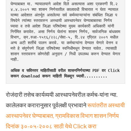
घेण्याबाबत मा. न्यायालयाने आदेश दिले असल्यास अशा प्रकरणी दि.२
४.४.२००१ च्या शासन निर्णयातील कालावधी विचारात न घेता न्यायाल
याच्या आदेशात अंतर्भूत असलेल्या सर्व कर्मव्याऱ्याऱ्यांना संबंधित जिल्हा प
रिषदेने त्यांच्या स्तरावरुन अस्थायी आस्थापनेवर घेण्याबाबतचा निर्णय 
घ्यावा व तसे आदेश जिल्हा परिषदेच्या मुख्य कार्यकारी अधिकारी यांनी 
निर्गमित करावेत. असा निर्णय घेतांना शासन निर्णय, सार्वजनिक बांधकाम 
विभाग, क्र.रुआ-१५९६/२२८/सेवा-५, दि.२४ एप्रिल २००१ मधील 
अन्य अटी शर्तीचे पालन करावे. या कर्मचाऱ्यांना देण्यात येणारे वेत्तन व 
मत्ते हे संपूर्णपणे जिल्हा परिषदेच्या स्वनिधीमधून देण्यात यावेत. त्यासाठी 
शासन स्तरावरुन कोणतेही अनुदान / निधी उपलब्ध करुन देण्यात येणार 
नाही.
अधिक व सविस्तर माहितीसाठी वरील शासननिर्णयाच्या PDF वर Click 
करून download करून माहिती मिळवून घ्यावी..........
रोजंदारी तसेच कार्यव्ययी आस्थापनेवरील कर्मच-यांना न्या.
कालेलकर करारानुसार पूर्वलक्षी प्रभावाने
रूपांतरीत अस्थायी
आस्थापनेवर घेण्याबाबत, ग्रामविकास विभाग शासन निर्णय
दिनांक ३०-०५-२००८ साठी येथे Click करा