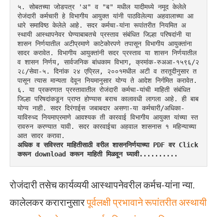
५. सोबतच्या जोडपत्र 'अ" व "ब" मधील यादीमध्ये नमूद केलेले 
रोजंदारी कर्मचारी हे विभागीय आयुक्त यांनी पाठविलेल्या अहवालाच्या आ
धारे समाविष्ठ केलेले आहे. सदर कर्मचा-यांना रूपांतरीत नियमित अ
स्थायी आस्थापनेवर घेण्याबाबतचे प्रस्ताव संबंधित जिल्हा परिषदांनी या 
शासन निर्णयातील अटीप्रमाणे काटेकोरपणे तपासून विभागीय आयुक्तांना 
सादर करावेत. विभागीय आयुक्तांनी सदर प्रस्ताव या शासन निर्णयातील 
व शासन निर्णय, सार्वजनिक बांधकाम विभाग, क्रमांक-रुअआ-१५९६/२
२८/सेवा-५. दिनांक २४ एप्रिल, २००१मधील अटी व तरतूदीनुसार त
पासून त्यास मान्यता देवून नियमानुसार योग्य ते आदेश निर्गमित करावेत.
६. या प्रकरणात प्रस्तावातील रोजंदारी कर्मचा-यांची माहिती संबंधित 
जिल्हा परिषदांकडून प्राप्त होण्यास बराच कालावधी लागला आहे. ही बाब 
योग्य नाही. सदर दिरंगाईस जबाबदार असणा-या कर्मचारी/अधिका-
याविरुध्द नियमाप्रमाणे आवश्यक ती कारवाई विभागीय आयुक्त यांच्या स्त
रावरुन करण्यात यावी. सदर कारवाईचा अहवाल शासनास १ महिन्याच्या 
आत सादर करावा.
अधिक व सविस्तर माहितीसाठी वरील शासननिर्णयाच्या PDF वर Click 
करून download करून माहिती मिळवून घ्यावी..........
रोजंदारी तसेच कार्यव्ययी आस्थापनेवरील कर्मच-यांना न्या.
कालेलकर करारानुसार
पूर्वलक्षी प्रभावाने रूपांतरीत अस्थायी