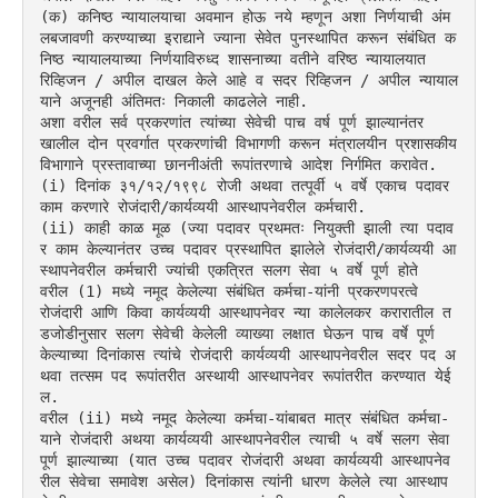
(क) कनिष्ठ न्यायालयाचा अवमान होऊ नये म्हणून अशा निर्णयाची अंम
लबजावणी करण्याच्या इराद्याने ज्याना सेवेत पुनस्थापित करून संबंधित क
निष्ठ न्यायालयाच्या निर्णयाविरुध्द शासनाच्या वतीने वरिष्ठ न्यायालयात 
रिव्हिजन / अपील दाखल केले आहे व सदर रिव्हिजन / अपील न्यायाल
याने अजूनही अंतिमतः निकाली काढलेले नाही.
अशा वरील सर्व प्रकरणांत त्यांच्या सेवेची पाच वर्ष पूर्ण झाल्यानंतर 
खालील दोन प्रवर्गात प्रकरणांची विभागणी करून मंत्रालयीन प्रशासकीय 
विभागाने प्रस्तावाच्या छाननीअंती रूपांतरणाचे आदेश निर्गमित करावेत.
(i) दिनांक ३१/१२/१९९८ रोजी अथवा तत्पूर्वी ५ वर्षे एकाच पदावर 
काम करणारे रोजंदारी/कार्यव्ययी आस्थापनेवरील कर्मचारी.
(ii) काही काळ मूळ (ज्या पदावर प्रथमतः नियुक्ती झाली त्या पदाव
र काम केल्यानंतर उच्च पदावर प्रस्थापित झालेले रोजंदारी/कार्यव्ययी आ
स्थापनेवरील कर्मचारी ज्यांची एकत्रित सलग सेवा ५ वर्षे पूर्ण होते
वरील (1) मध्ये नमूद केलेल्या संबंधित कर्मचा-यांनी प्रकरणपरत्वे 
रोजंदारी आणि किवा कार्यव्ययी आस्थापनेवर न्या कालेलकर करारातील त
डजोडीनुसार सलग सेवेची केलेली व्याख्या लक्षात घेऊन पाच वर्षे पूर्ण 
केल्याच्या दिनांकास त्यांचे रोजंदारी कार्यव्ययी आस्थापनेवरील सदर पद अ
थवा तत्सम पद रूपांतरीत अस्थायी आस्थापनेवर रूपांतरीत करण्यात येई
ल.
वरील (ii) मध्ये नमूद केलेल्या कर्मचा-यांबाबत मात्र संबंधित कर्मचा-
याने रोजंदारी अथया कार्यव्ययी आस्थापनेवरील त्याची ५ वर्षे सलग सेवा 
पूर्ण झाल्याच्या (यात उच्च पदावर रोजंदारी अथवा कार्यव्ययी आस्थापनेव
रील सेवेचा समावेश असेल) दिनांकास त्यांनी धारण केलेले त्या आस्थाप