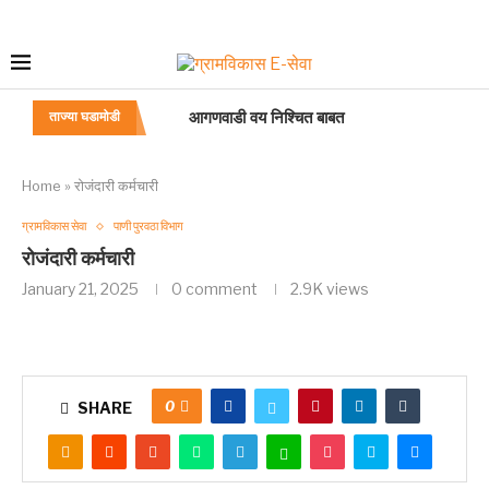
आगणवाडी मदतनीस यांना सुट्या व रजा
ताज्या घडामोडी
दत्तक विधान
पर्यवेक्षची पदे
महिला बाल कल्याण विभागाचा आकृती बंध
आगणवाडी सेविका भरती अटी व शर्ती
विभागीय/सेवाप्रवेशोत्तर परीक्षा
गणवेश: वाहन चालक
अकृषिक[बिनशेती] परवानगी
Home
»
रोजंदारी कर्मचारी
ग्रामविकास सेवा
पाणी पुरवठा विभाग
रोजंदारी कर्मचारी
January 21, 2025
0 comment
2.9K
views
0
SHARE